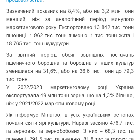
Зазначений показник на 8,4%, або на 3,2 млн тонн
менший, ніж за аналогічний період минулого
маркетингового року. Експортовано 13 842 тис. тонн
пшениці, 1 962 тис. тонн ячменю, 1 тис. тонн жита і
18 765 тис. тонн кукурудзи.
За звітний період обсяг зовнішніх постачань
пшеничного борошна та борошна з інших культур
зменшився на 31,6%, або на 36,6 тис. тонн до 79,3
тис. тонн.
У 2022/2023 маркетинговому році Україна
експортувала 49 млн тонн зерна, що на 1,3% більше,
ніж у 2021/2022 маркетинговому році.
Як інформує Мінагро, в усіх українських регіонах
почали сіяти ярі культури. Наразі засіяно 476,7 тис.
га зернових та зернобобових. З них – 68,3 тис. га
пшениці, 291,5 тис. га ячменю, 81,8 тис.га гороху та