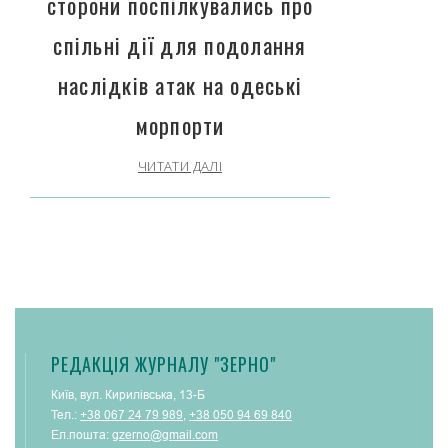
сторони поспілкувались про
спільні дії для подолання
наслідків атак на одеські
морпорти
ЧИТАТИ ДАЛІ
РЕДАКЦІЯ ЖУРНАЛУ "ЗЕРНО"
Київ, вул. Кирилівська, 13-Б
Тел.:
+38 067 24 79 989
,
+38 050 94 69 840
Ел.пошта:
gzerno@gmail.com