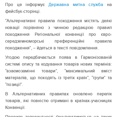
Про це інформує
Державна митна служба
на
фейсбук-сторінці.
“Альтернативні правила походження містять деякі
новації порівняно з чинною редакцією правил
походження Регіональної конвенції про євро-
середземноморські преференційні правила
походження”, – йдеться в тексті повідомлення.
Угодою передбачається поява в Гармонізованій
системі опису та кодування товарів нових термінів:
“взаємозамінні товари”, “максимальний вміст
матеріалів, що походять із третіх країн”, “групи” та
“позиції”.
В Альтернативних правилах оновлено перелік
товарів, які повністю отримані в країнах-учасницях
Конвенції.
Правило толерантності ґрунтуватиметься на таких