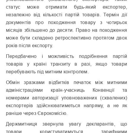
статус може отримати будь-який експортер,
незалежно від кількості партій товарів. Термін дії
документів про походження товару з чотирьох
місяців збільшено до десяти. Право на походження
може бути складено ретроспективно протягом двох
років після експорту.
Передбачено і можливість подрібнення партій
товарів у країні транзиту в разі, якщо товари
перебувають під митним контролем.
Обмін зразками відбитків печаток між митними
адміністраціями країн-учасниць Конвенції та
номерами авторизації уповноважених (схвалених)
експортерів здійснюватиметься напряму, а не як
раніше через Єврокомісію.
Держмитниця звернула увагу декларантів, що
товари користуватимуться тарифними