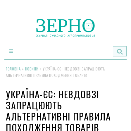
По
ГОЛОВНА
»
НОВИНИ
»
УКРАЇНА-ЄС: НЕВДОВЗІ ЗАПРАЦЮЮТЬ
АЛЬТЕРНАТИВНІ ПРАВИЛА ПОХОДЖЕННЯ ТОВАРІВ
УКРАЇНА-ЄС: НЕВДОВЗІ
ЗАПРАЦЮЮТЬ
АЛЬТЕРНАТИВНІ ПРАВИЛА
ПОХОДЖЕННЯ ТОВАРІВ