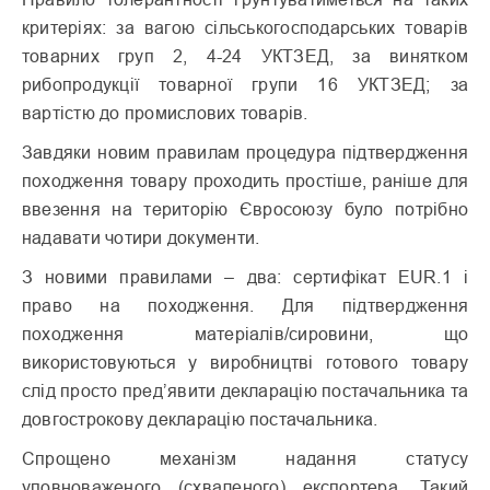
критеріях: за вагою сільськогосподарських товарів
товарних груп 2, 4-24 УКТЗЕД, за винятком
рибопродукції товарної групи 16 УКТЗЕД; за
вартістю до промислових товарів.
Завдяки новим правилам процедура підтвердження
походження товару проходить простіше, раніше для
ввезення на територію Євросоюзу було потрібно
надавати чотири документи.
З новими правилами – два: сертифікат EUR.1 і
право на походження. Для підтвердження
походження матеріалів/сировини, що
використовуються у виробництві готового товару
слід просто пред’явити декларацію постачальника та
довгострокову декларацію постачальника.
Спрощено механізм надання статусу
уповноваженого (схваленого) експортера. Такий