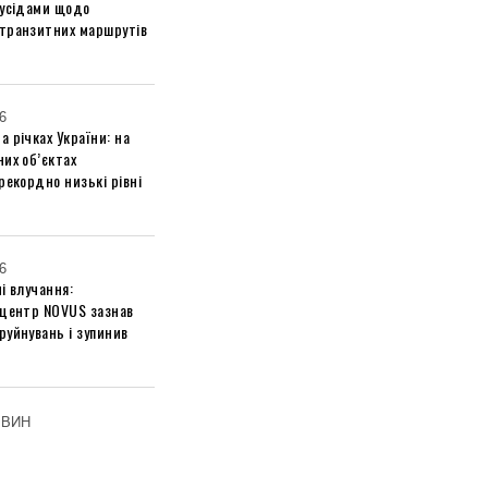
сусідами щодо
транзитних маршрутів
6
 річках України: на
их об’єктах
рекордно низькі рівні
6
і влучання:
 центр NOVUS зазнав
руйнувань і зупинив
ОВИН