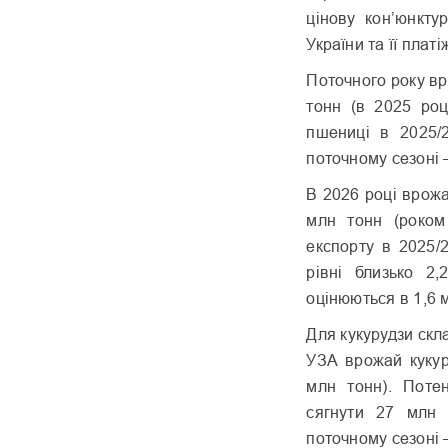
цінову кон’юнкту
України та її плат
Поточного року вр
тонн (в 2025 роц
пшениці в 2025/
поточному сезоні 
В 2026 році врожа
млн тонн (роком 
експорту в 2025/
рівні близько 2
оцінюються в 1,6 м
Для кукурудзи скл
УЗА врожай кукур
млн тонн). Поте
сягнути 27 млн 
поточному сезоні –