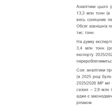
Аналітики цього 
13,3 млн тонн (в
весь соняшник пе
Обсяг зовнішніх п
тис. тонн.
На думку експерті
3,4 млн тонн (р
експорту 2025/20
перероблятиметься
Соя: аналітики пр
(в 2025 році було
2025/2026 МР міг 
сезоні – 2,9 млн 
адже є законодавч
ріпаком.