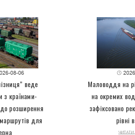
026-08-06
2026
лізниця” веде
Маловоддя на рі
и з країнами-
на окремих вод
одо розширення
зафіксовано ре
 маршрутів для
рівні 
ерна
ЧИТАТИ 