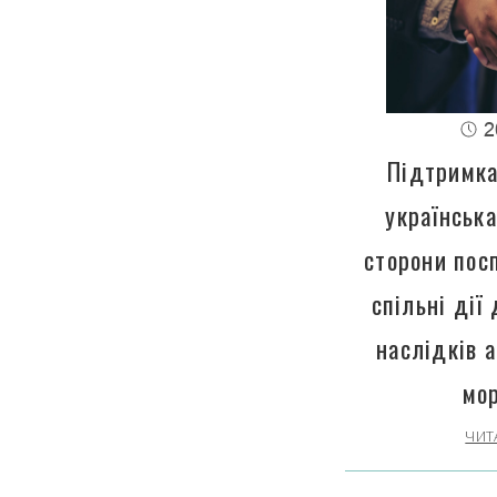
2
Підтримка
українська
сторони пос
спільні дії
наслідків а
мо
ЧИТ