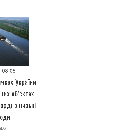
-08-06
чках України:
них об’єктах
кордно низькі
води
ДАЛІ