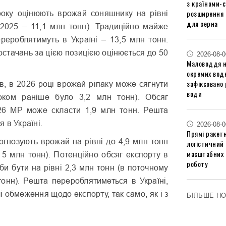
з країнами-
розширення 
року оцінюють врожай соняшнику на рівні
для зерна
 2025 – 11,1 млн тонн). Традиційно майже
рероблятимуть в Україні – 13,5 млн тонн.
остачань за цією позицією оцінюється до 50
2026-08-0
Маловоддя на
окремих водн
зафіксовано 
в, в 2026 році врожай ріпаку може сягнути
води
оком раніше було 3,2 млн тонн). Обсяг
26 МР може скласти 1,9 млн тонн. Решта
 в Україні.
2026-08-0
Прямі ракетн
огнозують врожай на рівні до 4,9 млн тонн
логістичний
масштабних 
 5 млн тонн). Потенційно обсяг експорту в
роботу
би бути на рівні 2,3 млн тонн (в поточному
тонн). Решта перероблятиметься в Україні,
і обмеження щодо експорту, так само, як і з
БІЛЬШЕ Н