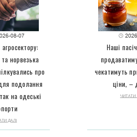
026-08-07
2026
 агросектору:
Наші пасі
 та норвезька
продаватиму
пілкувались про
чекатимуть пр
 для подолання
ціни, –
так на одеські
ЧИТАТИ 
рпорти
АТИ ДАЛІ