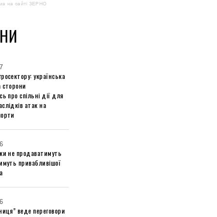
ма на сайті ЗЕРНО
НИ
7
росектору: українська
а сторони
сь про спільні дії для
слідків атак на
порти
6
ики не продаватимуть
тимуть привабливішої
а
6
ниця” веде переговори