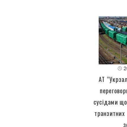
2
АТ “Укрза
переговор
сусідами щ
транзитних
з