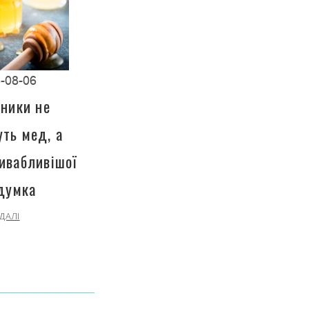
-08-06
чники не
ть мед, а
ивабливішої
 думка
ДАЛІ