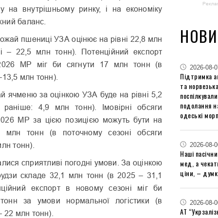
Рекла
ру на внутрішньому ринку, і на економіку
іжний баланс.
НОВИ
ожай пшениці УЗА оцінює на рівні 22,8 млн
і – 22,5 млн тонн). Потенційний експорт
2026 МР міг би сягнути 17 млн тонн (в
2026-08-0
Підтримка аг
–13,5 млн тонн).
та норвезьк
й ячменю за оцінкою УЗА буде на рівні 5,2
поспілкували
подолання на
раніше: 4,9 млн тонн). Імовірні обсяги
одеські мор
2026 МР за цією позицією можуть бути на
,2 млн тонн (в поточному сезоні обсяги
2026-08-0
лн тонн).
Наші пасічн
мед, а чека
алися сприятливі погодні умови. За оцінкою
ціни, – думк
удзи складе 32,1 млн тонн (в 2025 – 31,1
нційний експорт в новому сезоні міг би
тонн за умови нормальної логістики (в
2026-08-0
АТ “Укрзаліз
 22 млн тонн).