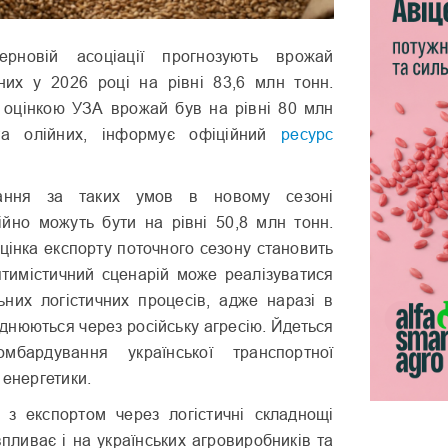
ерновій асоціації прогнозують врожай
них у 2026 році на рівні 83,6 млн тонн.
 оцінкою УЗА врожай був на рівні 80 млн
та олійних, інформує офіційний
ресурс
чання за таких умов в новому сезоні
ійно можуть бути на рівні 50,8 млн тонн.
цінка експорту поточного сезону становить
птимістичний сценарій може реалізуватися
них логістичних процесів, адже наразі в
аднюються через російську агресію. Йдеться
мбардування української транспортної
 енергетики.
 з експортом через логістичні складнощі
пливає і на українських агровиробників та