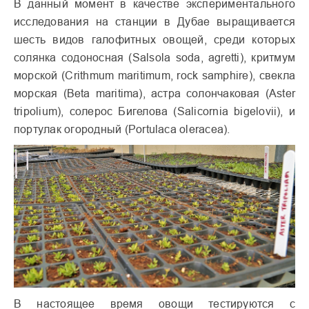
В данный момент в качестве экспериментального
исследования на станции в Дубае выращивается
шесть видов галофитных овощей, среди которых
солянка содоносная (Salsola soda, agretti), критмум
морской (Crithmum maritimum, rock samphire), свекла
морская (Beta maritima), астра солончаковая (Aster
tripolium), солерос Бигелова (Salicornia bigelovii), и
портулак огородный (Portulaca oleracea).
В настоящее время овощи тестируются с