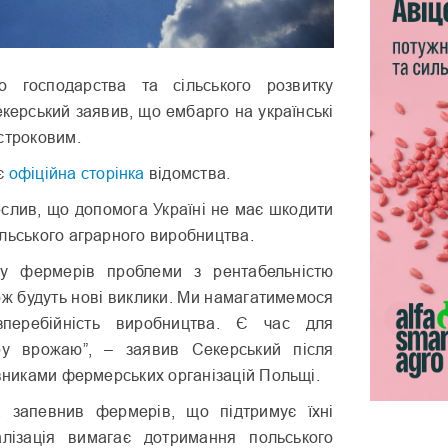
го господарства та сільського розвитку
керський заявив, що ембарго на українські
строковим.
є
офіційна сторінка
відомства.
еслив, що допомога Україні не має шкодити
льського аграрного виробництва.
у фермерів проблеми з рентабельністю
ож будуть нові виклики. Ми намагатимемося
зперебійність виробництва. Є час для
ору врожаю”, – заявив Секерський після
авниками фермерських організацій Польщі.
а запевнив фермерів, що підтримує їхні
алізація вимагає дотримання польського