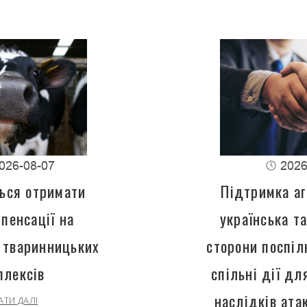
026-08-07
2026
ься отримати
Підтримка аг
пенсації на
українська т
 тваринницьких
сторони поспіл
плексів
спільні дії д
наслідків ата
АТИ ДАЛІ