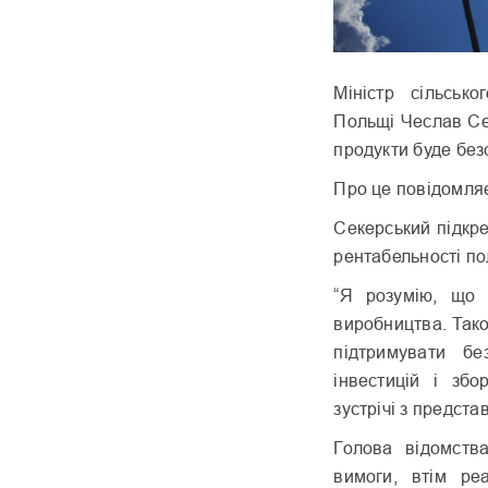
Міністр сільсько
Польщі Чеслав Се
продукти буде без
Про це повідомля
Секерський підкр
рентабельності по
“Я розумію, що 
виробництва. Так
підтримувати бе
інвестицій і зб
зустрічі з предст
Голова відомств
вимоги, втім ре