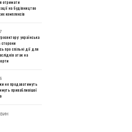
я отримати
ації на будівництво
их комплексів
7
росектору: українська
а сторони
сь про спільні дії для
слідків атак на
порти
6
ики не продаватимуть
тимуть привабливішої
а
ОВИН