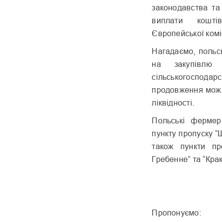
законодавства та
виплати кошті
Європейської коміс
Нагадаємо, польс
на закупівлю 
сільськогоспода
продовження можл
ліквідності.
Польські фермер
пункту пропуску “
також пункти про
Гребенне” та “Кра
Пропонуємо: