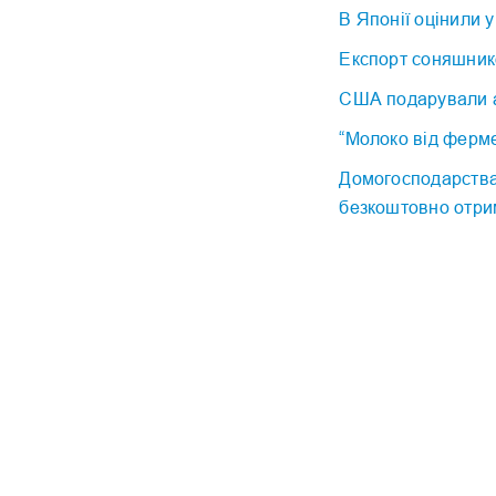
В Японії оцінили 
Експорт соняшник
США подарували а
“Молоко від ферме
Домогосподарства
безкоштовно отрим