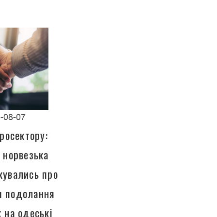
-08-07
росектору:
а норвезька
кувались про
ля подолання
к на одеські