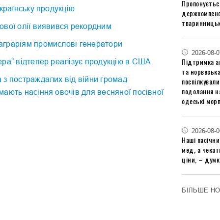
Пропонуєтьс
українську продукцію
держкомпенс
тваринницьк
ової олії виявився рекордним
граріям промислові генератори
2026-08-0
Підтримка аг
ра” відтепер реалізує продукцію в США
та норвезьк
 з постраждалих від війни громад
поспілкували
подолання на
ають насіння овочів для весняної посівної
одеські мор
2026-08-0
Наші пасічн
мед, а чека
ціни, – думк
БІЛЬШЕ Н