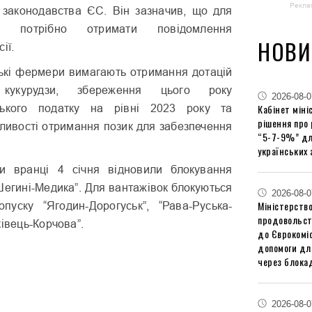
Рекла
 законодавства ЄС. Він зазначив, що для
в потрібно отримати повідомлення
НОВИ
ії.
ькі фермери вимагають отримання дотацій
кукурудзи, збереження цього року
2026-08-0
Кабінет міні
рського податку на рівні 2023 року та
рішення про
ивості отримання позик для забезпечення
“5-7-9%” дл
українських 
и вранці 4 січня відновили блокування
Шегині-Медика”. Для вантажівок блокуються
2026-08-0
Міністерство
пуску “Ягодин-Дорогуськ”, “Рава-Руська-
продовольст
ківець-Корчова”.
до Єврокоміс
допомоги дл
через блокад
2026-08-0