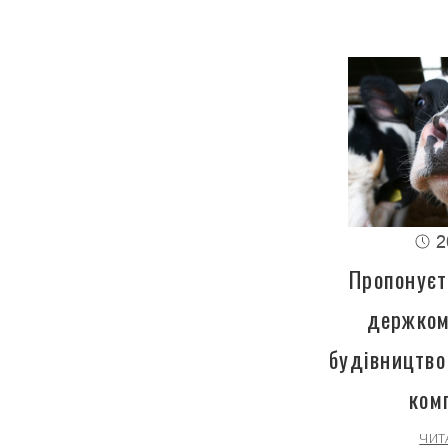
2
Пропонуєт
держком
будівництво
ком
ЧИТ