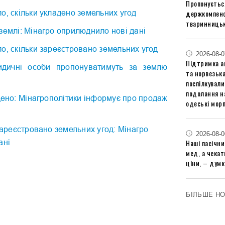
Пропонуєтьс
держкомпенс
о, скільки укладено земельних угод
тваринницьк
землі: Мінагро оприлюднило нові дані
о, скільки зареєстровано земельних угод
2026-08-0
Підтримка аг
дичні особи пропонуватимуть за землю
та норвезьк
поспілкували
подолання на
дено: Мінагрополітики інформує про продаж
одеські мор
 зареєстровано земельних угод: Мінагро
2026-08-0
Наші пасічн
ані
мед, а чека
ціни, – думк
БІЛЬШЕ Н