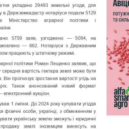
тня укладено 29493 земельні угоди, для
у в Держземкадастр нотаріуси подали 5129
яє Міністерство аграрної політики і
аїни.
дано 5759 заяв, узгоджено — 5094, на
ідмовлено — 662. Нотаріуси з Державним
ром працюють у штатному режимі.
грарної політики Роман Лещенко заявив, що
у середня вартість гектара землі може бути
рн. Він прогнозує зростання вартості угідь на
 рік. Також анонсований новий формат
— електронний аукціон.
ував 1 липня. До 2024 року купувати угіддя
и фізичні особи, українці, з обмеженням у
пувати українську землю зможуть і юридичні
 продажу землі іноземцям винесуть на