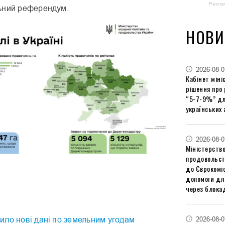
Рекла
ьний референдум.
НОВИ
2026-08-0
Кабінет міні
рішення про
“5-7-9%” дл
українських 
2026-08-0
Міністерство
продовольст
до Єврокоміс
допомоги дл
через блокад
2026-08-0
ило нові дані по земельним угодам