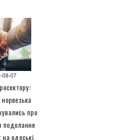
-08-07
росектору:
а норвезька
кувались про
ля подолання
к на одеські