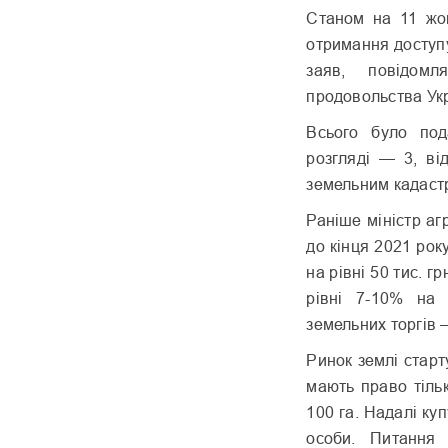
Станом на 11 жов
отримання доступ
заяв, повідомл
продовольства Укр
Всього було по
розгляді — 3, в
земельним кадаст
Раніше міністр а
до кінця 2021 рок
на рівні 50 тис. г
рівні 7-10% на
земельних торгів 
Ринок землі старт
мають право тільк
100 га. Надалі ку
особи. Питання