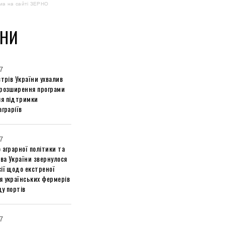
ма на сайті ЗЕРНО
НИ
7
стрів України ухвалив
 розширення програми
я підтримки
аграріїв
7
 аграрної політики та
ва України звернулося
ії щодо екстреної
я українських фермерів
у портів
7