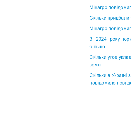
Мінагро повідомил
Скільки придбали 
Мінагро повідомил
З 2024 року юри
більше
Скільки угод укла
землі
Скільки в Україні
повідомило нові д