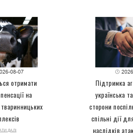
026-08-07
2026
ься отримати
Підтримка аг
пенсації на
українська т
 тваринницьких
сторони поспіл
плексів
спільні дії д
наслідків ата
АТИ ДАЛІ