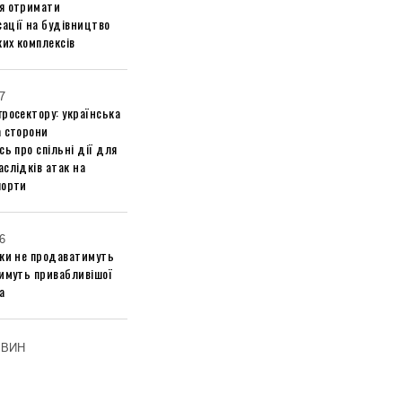
я отримати
ації на будівництво
их комплексів
7
росектору: українська
а сторони
сь про спільні дії для
слідків атак на
порти
6
ики не продаватимуть
тимуть привабливішої
а
ОВИН