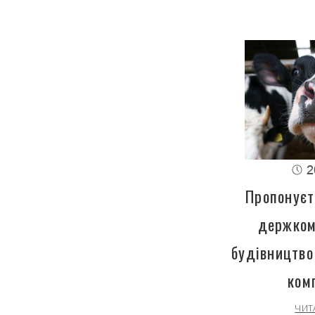
2
Пропонуєт
держком
будівництво
ком
ЧИТ