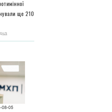
ротимінної
інували ще 210
ДАЛІ
-08-05