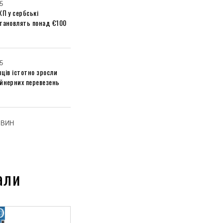
5
ХП у сербські
становлять понад €100
5
яців істотно зросли
ейнерних перевезень
ОВИН
али