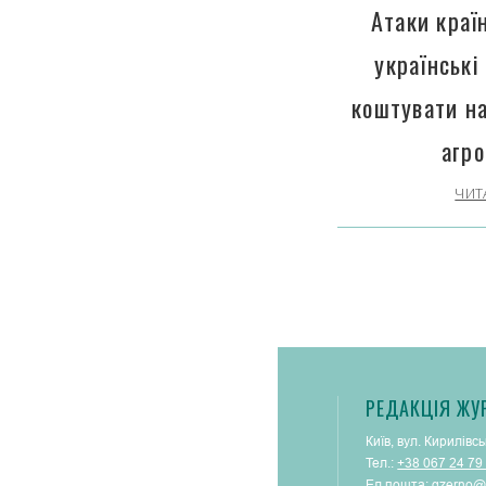
Атаки краї
українські
коштувати н
агро
ЧИТ
РЕДАКЦІЯ ЖУ
Київ, вул. Кирилівсь
Тел.:
+38 067 24 79
Ел.пошта:
gzerno@