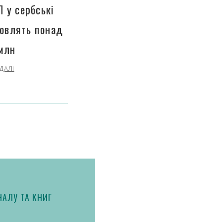
П у сербські
новлять понад
млн
ДАЛІ
АЛУ ТА КНИГ