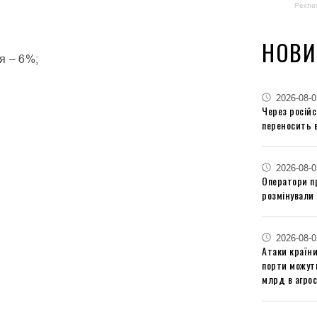
Рекла
НОВИ
я – 6%;
2026-08-0
Через російс
переносить 
2026-08-0
Оператори п
розмінували 
2026-08-0
Атаки країни
порти можут
млрд в агрос