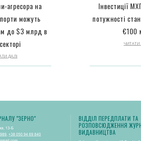
ни-агресора на
Інвестиції МХ
 порти можуть
потужності ста
ам до $3 млрд в
€100 
секторі
ЧИТАТИ 
АТИ ДАЛІ
РНАЛУ "ЗЕРНО"
ВІДДІЛ ПЕРЕДПЛАТИ ТА
РОЗПОВСЮДЖЕННЯ ЖУРН
ка, 13-Б
ВИДАВНИЦТВА
 989
,
+38 050 94 69 840
gmail.com