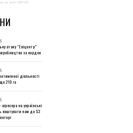
ма на сайті ЗЕРНО
НИ
5
ьку атаку “Епіцентр”
виробництво за кордон
5
ротимінної діяльності
ще 210 га
5
-агресора на українські
ь коштувати нам до $3
екторі