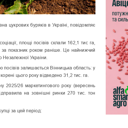
івна цукрових буряків в Україні, повідомляє
оціації, площі посівів склали 162,1 тис га,
за показник роком раніше. Це найнижчий
ію Незалежної Украіни.
 посівів залишається Вінницька область: у
 корені цього року відведено 31,2 тис. га.
у 2025/26 маркетингового року (вересень
відправила на зовнішні ринки 270 тис. тон
упці за цей період: