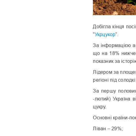
Добігла кінця пос
“
Укрцукор
“.
За інформацією ас
що на 18% нижче 
показник за істор
Лідером за площею
регіоні під солодкі
За першу половин
-лютий) Україна 
цукру.
Основні країни-пок
Ліван – 29%;