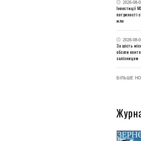
2026-08-0
Інвестиції М
потужності 
млн
2026-08-0
За шість міс
обсяги конт
залізницею
БІЛЬШЕ Н
Журн