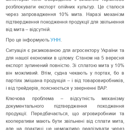
розблокувати експорт олійних культур. Це сталося
через запровадження 10% мита. Наразі механізм
підтвердження походження продукції для звільнення
від мита – відсутній.
Про це інформують
УНН
.
Ситуація є ризикованою для агросектору України та
для нашої економіки в цілому. Станом на 5 вересня
експорт зупинений повністю. Зі сплатою мита у 10%
він можливий. Втім, судна чекають у портах, бо в
партіях змішана продукція – і від товаровиробників,
і від трейдерів, пояснюється у зверненні ВАР.
Ключова проблема – відсутність механізму
документального підтвердження походження
продукції. Передбачається, що агровиробники та
кооперативи мають бути звільнені від сплати мита,
але на практиці це неможливо реалізувати через