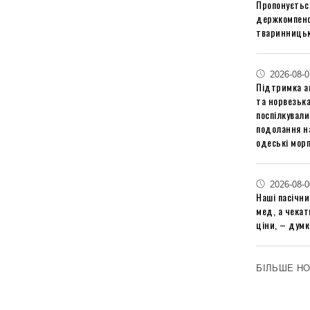
Пропонуєтьс
держкомпенс
тваринницьк
2026-08-0
Підтримка аг
та норвезьк
поспілкували
подолання на
одеські мор
2026-08-0
Наші пасічн
мед, а чека
ціни, – думк
БІЛЬШЕ Н