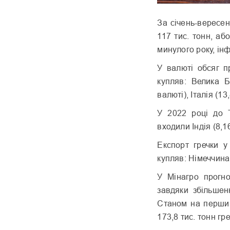
За січень-вересен
117 тис. тонн, аб
минулого року, і
У валюті обсяг п
купляв: Велика Б
валюті), Італія (1
У 2022 році до Т
входили Індія (8,
Експорт гречки у
купляв: Німеччина 
У Мінагро прогно
завдяки збільшен
Станом на перший
173,8 тис. тонн гре