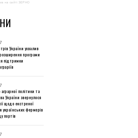
ма на сайті ЗЕРНО
НИ
7
стрів України ухвалив
 розширення програми
я підтримки
аграріїв
7
 аграрної політики та
ва України звернулося
ії щодо екстреної
я українських фермерів
у портів
7