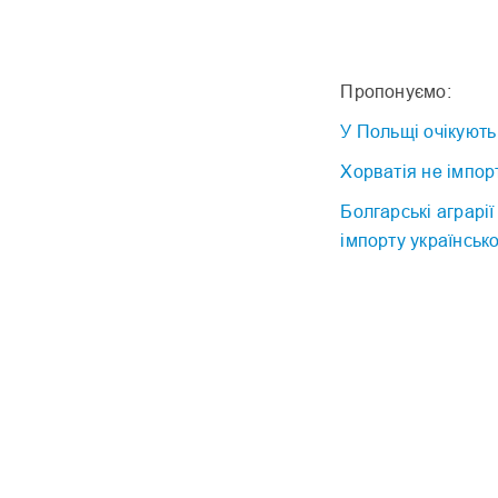
Пропонуємо:
У Польщі очікують
Хорватія не імпор
Болгарські аграрі
імпорту українськ