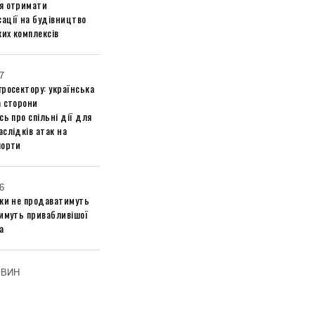
я отримати
ації на будівництво
их комплексів
7
росектору: українська
а сторони
сь про спільні дії для
слідків атак на
порти
6
ики не продаватимуть
тимуть привабливішої
а
ОВИН