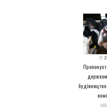
2
Пропонуєт
держком
будівництво
ком
ЧИТ