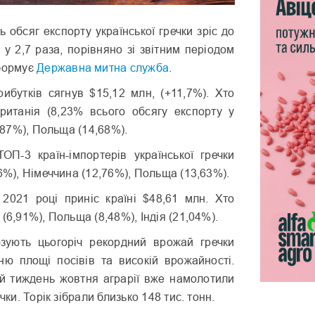
ь обсяг експорту української гречки зріс до
о у 2,7 раза, порівняно зі звітним періодом
нформує
Державна митна служба
.
рибутків сягнув $15,12 млн, (+11,7%). Хто
ританія (8,23% всього обсягу експорту у
3,87%), Польща (14,68%).
ОП-3 країн-імпортерів української гречки
16%), Німеччина (12,76%), Польща (13,63%).
 2021 році приніс країні $48,61 млн. Хто
(6,91%), Польща (8,48%), Індія (21,04%).
зують цьогоріч рекордний врожай гречки
ню площі посівів та високій врожайності.
 тиждень жовтня аграрії вже намолотили
чки. Торік зібрали близько 148 тис. тонн.