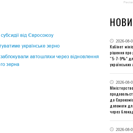
Рекла
НОВИ
 субсидії від Євросоюзу
2026-08-0
туватиме українське зерно
Кабінет міні
рішення про
ї заблокували автошляхи через відновлення
“5-7-9%” дл
українських 
ого зерна
2026-08-0
Міністерство
продовольст
до Єврокоміс
допомоги дл
через блокад
2026-08-0