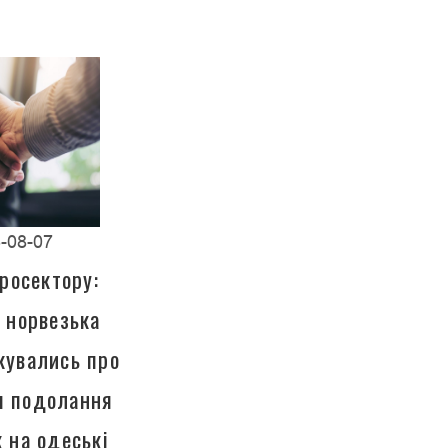
-08-07
росектору:
а норвезька
кувались про
ля подолання
к на одеські