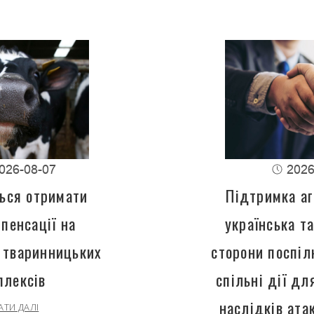
026-08-07
2026
ься отримати
Підтримка аг
пенсації на
українська т
 тваринницьких
сторони поспіл
плексів
спільні дії д
наслідків ата
АТИ ДАЛІ