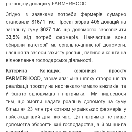
розподілу донацій у FARMERHOOD.
Згідно із заявками потреби фермерів сумарно
становили
$1871 тис
. Проєкт зібрав
405 донацій
на
загальну суму
$627 тис
, що допомогло забезпечити
33,5%
від потреб фермерів. Найчастіше вони
обирали категорії матеріально-ціннісної допомоги:
насіння та засоби захисту рослин, паливо й кошти на
відновлення господарської діяльності.
Катерина Конащук, керівниця проєкту
FARMERHOOD
, зазначила: «На шляху створення та
реалізації проєкту на нас чекало чимало викликів, та
й багато однодумців і підтримки. Ми пишаємося
тим, що змогли надати реальну допомогу на суму
більш як 23 млн грн сотням українських фермерів у
найскладніший для них час. Ця підтримка не лише
допомогла зберегти їхні господарства, а й зміцнила
економіку південно-східного регіонального