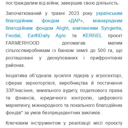
постраждалим від війни, завершив свою діяльність.
Започаткований у травні 2023 року
українським
благодійним фондом «ДАР»
,
міжнародним
благодійним фондом Alight
,
компаніями Syngenta
,
Feodal
,
EarthDaily Agro
та
KERNEL
проєкт
FARMERHOOD допомагав малим
сільгоспвиробникам із банком землі до 500 га, що
розташовані у деокупованих і прифронтових
районах.
Ініціатива об’єднала зусилля лідерів у агросекторі,
сферах зерноторгівлі, виробництва й постачання
ЗЗР/насіння, земельного аудиту, податкового права
та фінансів, юридичного контролю, цифрового
маркетингу, міжнародного та локального благодійних
фондів* за умов безпрецедентних викликів.
Ключовим інструментом у реалізації місії проєкту