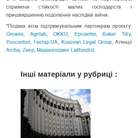
сприяючи стійкості малих господарств і
пришвидшенню подолання наслідків війни.
*Подяка всім підтримувальним партнерам проєкту:
Growex
,
Agrilab
,
OKKO
,
Epicenter
,
Baker Tilly
,
Youcontrol
,
Гектар.UA
,
Kosovan Legal Group
, Агенції
Arriba
,
Zeep
,
Медіахолдинг Latifundist
.
Інші матеріали у рубриці :