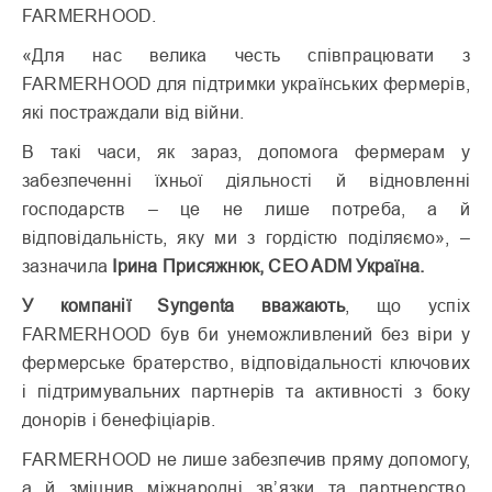
FARMERHOOD.
«Для нас велика честь співпрацювати з
FARMERHOOD для підтримки українських фермерів,
які постраждали від війни.
В такі часи, як зараз, допомога фермерам у
забезпеченні їхньої діяльності й відновленні
господарств – це не лише потреба, а й
відповідальність, яку ми з гордістю поділяємо», –
зазначила
Ірина Присяжнюк, CEO ADM Україна.
У компанії Syngenta вважають
, що успіх
FARMERHOOD був би унеможливлений без віри у
фермерське братерство, відповідальності ключових
і підтримувальних партнерів та активності з боку
донорів і бенефіціарів.
FARMERHOOD не лише забезпечив пряму допомогу,
а й зміцнив міжнародні зв’язки та партнерство,