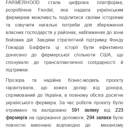
FARMERHOOD стала цифрова платформа,
розроблена Feodal, яка надала українським
фермерам можливість поділитися своїми історіями
та озвучити нагальні потреби для збереження
власних господарств у районах, наближених до зони
бойових дій. Завдяки стратегічній підтримці Фонду
Говарда Баффета ці історії були ефективно
донесено до фермерської спільноти США, що
спонукало до трансатлантичної солідарності й
підтримки.
Прозора та надійна бізнес-модель проєкту
гарантувала, що кожен долар від донора,
спрямований до України, в повному обсязі досягне
українського фермера. За час роботи проєкту було
отримано та валідовано
591
заявку
від
223
фермерів
на одержання допомоги.
294 заявки
було
повністю виконано відповідно до механізму