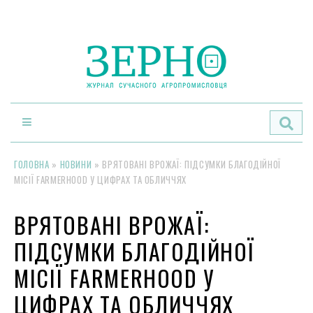
По
ГОЛОВНА
»
НОВИНИ
»
ВРЯТОВАНІ ВРОЖАЇ: ПІДСУМКИ БЛАГОДІЙНОЇ
МІСІЇ FARMERHOOD У ЦИФРАХ ТА ОБЛИЧЧЯХ
ВРЯТОВАНІ ВРОЖАЇ:
ПІДСУМКИ БЛАГОДІЙНОЇ
МІСІЇ FARMERHOOD У
ЦИФРАХ ТА ОБЛИЧЧЯХ