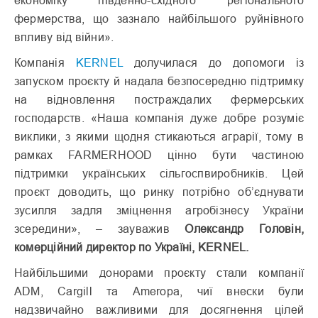
фермерства, що зазнало найбільшого руйнівного
впливу від війни».
Компанія
KERNEL
долучилася до допомоги із
запуском проєкту й надала безпосередню підтримку
на відновлення постраждалих фермерських
господарств. «Наша компанія дуже добре розуміє
виклики, з якими щодня стикаються аграрії, тому в
рамках FARMERHOOD цінно бути частиною
підтримки українських сільгоспвиробників. Цей
проєкт доводить, що ринку потрібно об’єднувати
зусилля задля зміцнення агробізнесу України
зсередини», – зауважив
Олександр Головін,
комерційний директор по Україні, KERNEL.
Найбільшими донорами проєкту стали компанії
ADM, Cargill та Ameropa, чиї внески були
надзвичайно важливими для досягнення цілей