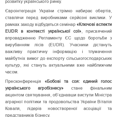
розвитку українського ринку.
Євроінтеграція України стрімко набирає обертів,
ставлячи перед виробниками серйозні виклики. У
рамках заходу відбудеться семінар
«Ключові аспекти
EUDR в контексті української сої»
, присвячений
впровадженню Регламенту ЄС щодо боротьби з
вирубанням лісів (EUDR). Учасники дістануть
важливу практичну інформацію і тлумачення
майбутніх вимог до експорту сільськогосподарських
культур, які стануть актуальними вже найближчим
часом.
Пресконференція
«Бобові та соя: єдиний голос
українського агробізнесу»
стане фінальним
акцентом святкування, об’єднавши виступи Міністра
аграрної політики та продовольства України Віталія
Коваля, лідерів новоствореної асоціації та
представників бізнесу.