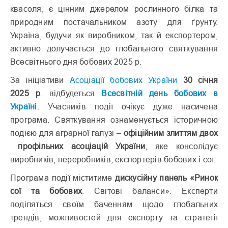
квасоля, є цінним джерелом рослинного білка та
природним постачальником азоту для ґрунту.
Україна, будучи як виробником, так й експортером,
активно долучається до глобального святкування
Всесвітнього дня бобових 2025 р.
За ініціативи
Асоціації бобових України
30 січня
2025 р
. відбудеться
Всесвітній день бобових в
Україні
. Учасників події очікує дуже насичена
програма. Святкування ознаменується історичною
подією для аграрної галузі –
офіційним злиттям двох
профільних асоціацій
України
, яке консолідує
виробників, переробників, експортерів бобових і сої.
Програма події міститиме
дискусійну панель «Ринок
сої та бобових
. Світові баланси». Експерти
поділяться своїм баченням щодо глобальних
трендів, можливостей для експорту та стратегії