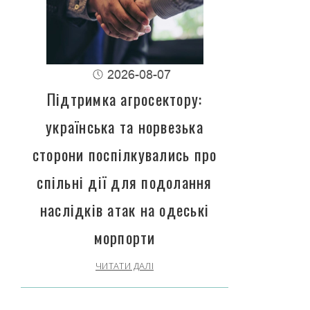
2026-08-07
Підтримка агросектору:
українська та норвезька
сторони поспілкувались про
спільні дії для подолання
наслідків атак на одеські
морпорти
ЧИТАТИ ДАЛІ