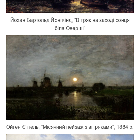
Йохан Бартольд Йонгкінд, “Вітряк на заході сонця
біля Оверші”
Ойген Єттель, “Місячний пейзаж з вітряками”, 1884 р.