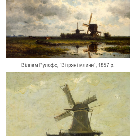
Віллем Рулофс, “Вітряні млини”, 1857 р.