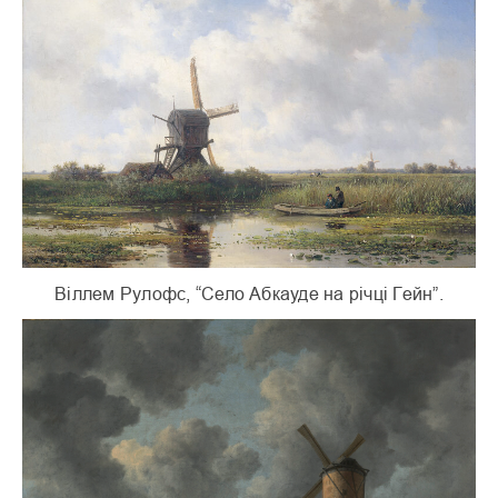
Віллем Рулофс, “Село Абкауде на річці Гейн”.