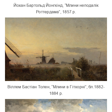
Йохан Бартольд Йонгкінд, “Млини неподалік
Роттердама”, 1857 р.
Віллем Бастіан Толен, “Млини в Гітхорні”, бл.1882-
1884 р.