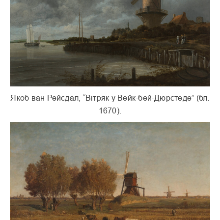
Якоб ван Рейсдал, “Вітряк у Вейк-бей-Дюрстеде” (бл.
1670).