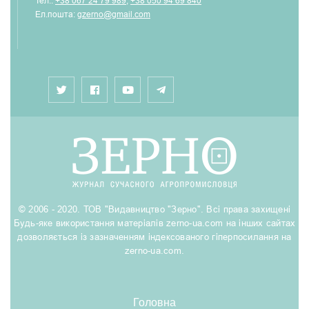
Тел.:
+38 067 24 79 989
,
+38 050 94 69 840
Ел.пошта:
gzerno@gmail.com
© 2006 - 2020. ТОВ "Видавництво "Зерно". Всі права захищені
Будь-яке використання матеріалів zerno-ua.com на інших сайтах
дозволяється із зазначенням індексованого гіперпосилання на
zerno-ua.com.
Головна