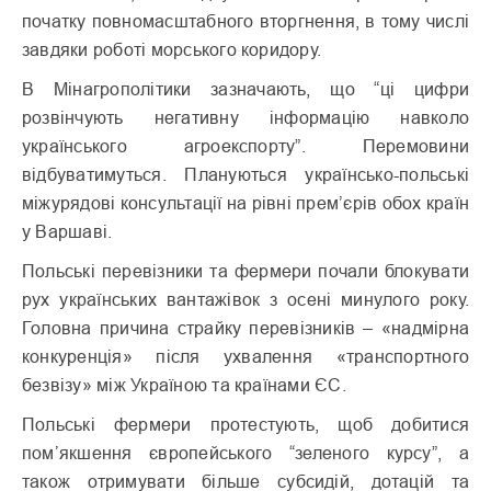
початку повномасштабного вторгнення, в тому числі
завдяки роботі морського коридору.
В Мінагрополітики зазначають, що “ці цифри
розвінчують негативну інформацію навколо
українського агроекспорту”. Перемовини
відбуватимуться. Плануються українсько-польські
міжурядові консультації на рівні прем’єрів обох країн
у Варшаві.
Польські перевізники та фермери почали блокувати
рух українських вантажівок з осені минулого року.
Головна причина страйку перевізників – «надмірна
конкуренція» після ухвалення «транспортного
безвізу» між Україною та країнами ЄС.
Польські фермери протестують, щоб добитися
помʼякшення європейського “зеленого курсу”, а
також отримувати більше субсидій, дотацій та