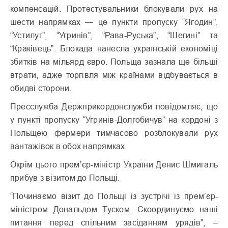
компенсацій. Протестувальники блокували рух на
шести напрямках — це пункти пропуску “Ягодин”,
“Устилуг”, “Угринів”, “Рава-Руська”, “Шегині” та
“Краківець”. Блокада нанесла українській економіці
збитків на мільярд євро. Польща зазнала ще більші
втрати, адже торгівля між країнами відбувається в
обидві сторони.
Пресслужба Держприкордонслужби повідомляє, що
у пункті пропуску “Угринів-Долгобичув” на кордоні з
Польщею фермери тимчасово розблокували рух
вантажівок в обох напрямках.
Окрім цього прем’єр-міністр України Денис Шмигаль
прибув з візитом до Польщі.
“Починаємо візит до Польщі із зустрічі із прем’єр-
міністром Дональдом Туском. Скоординуємо наші
питання перед спільним засіданням урядів”, –