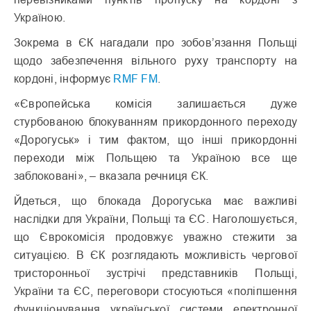
Україною.
Зокрема в ЄК нагадали про зобов’язання Польщі
щодо забезпечення вільного руху транспорту на
кордоні, інформує
RMF FM
.
«Європейська комісія залишається дуже
стурбованою блокуванням прикордонного переходу
«Дорогуськ» і тим фактом, що інші прикордонні
переходи між Польщею та Україною все ще
заблоковані», – вказала речниця ЄК.
Йдеться, що блокада Дорогуська має важливі
наслідки для України, Польщі та ЄС. Наголошується,
що Єврокомісія продовжує уважно стежити за
ситуацією. В ЄК розглядають можливість чергової
тристоронньої зустрічі представників Польщі,
України та ЄС, переговори стосуються «поліпшення
функціонування української системи електронної