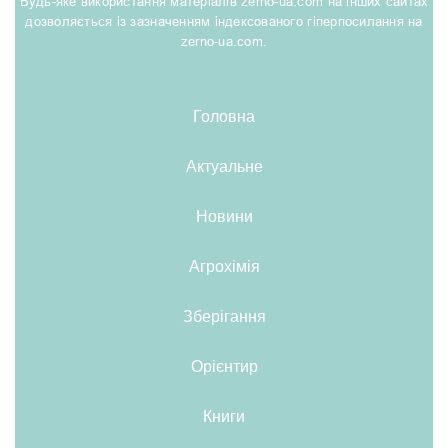
Будь-яке використання матеріалів zerno-ua.com на інших сайтах
дозволяється із зазначенням індексованого гіперпосилання на
zerno-ua.com.
Головна
Актуальне
Новини
Агрохімія
Зберігання
Орієнтир
Книги