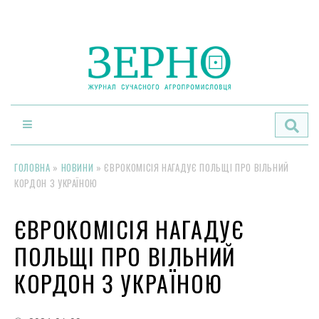
По
ГОЛОВНА
»
НОВИНИ
»
ЄВРОКОМІСІЯ НАГАДУЄ ПОЛЬЩІ ПРО ВІЛЬНИЙ
КОРДОН З УКРАЇНОЮ
ЄВРОКОМІСІЯ НАГАДУЄ
ПОЛЬЩІ ПРО ВІЛЬНИЙ
КОРДОН З УКРАЇНОЮ