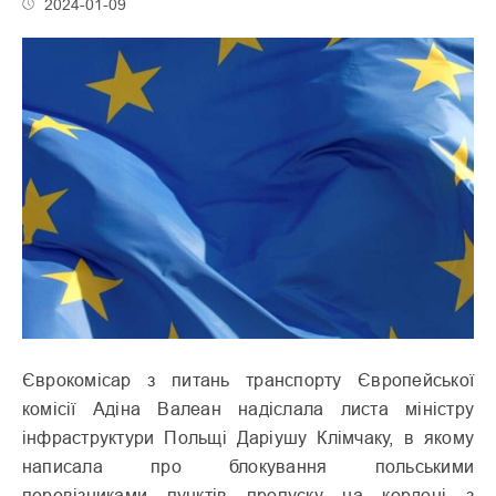
2024-01-09
Єврокомісар з питань транспорту Європейської
комісії Адіна Валеан надіслала листа міністру
інфраструктури Польщі Даріушу Клімчаку, в якому
написала про блокування польськими
перевізниками пунктів пропуску на кордоні з