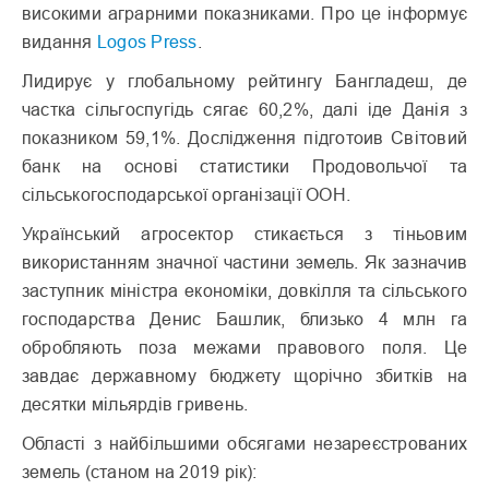
високими аграрними показниками. Про це інформує
видання
Logos Press
.
Лидирує у глобальному рейтингу Бангладеш, де
частка сільгоспугідь сягає 60,2%, далі іде Данія з
показником 59,1%. Дослідження підготоив Світовий
банк на основі статистики Продовольчої та
сільськогосподарської організації ООН.
Український агросектор стикається з тіньовим
використанням значної частини земель. Як зазначив
заступник міністра економіки, довкілля та сільського
господарства Денис Башлик, близько 4 млн га
обробляють поза межами правового поля. Це
завдає державному бюджету щорічно збитків на
десятки мільярдів гривень.
Області з найбільшими обсягами незареєстрованих
земель (станом на 2019 рік):