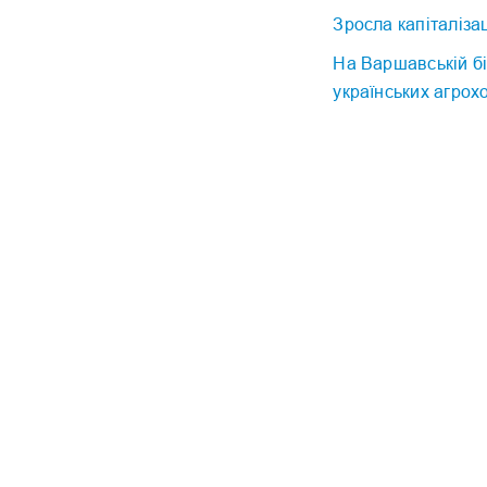
Зросла капіталіза
На Варшавській б
українських агрох