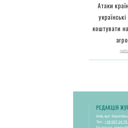
Атаки краї
українські
коштувати н
агро
ЧИТ
РЕДАКЦІЯ ЖУ
Київ, вул. Кирилівсь
Тел.:
+38 067 24 79
Ел.пошта:
gzerno@