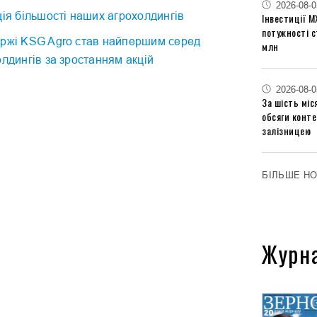
2026-08-0
ція більшості наших агрохолдингів
Інвестиції М
потужності 
іржі KSG Agro став найпершим серед
млн
олдингів за зростанням акцій
2026-08-0
За шість міс
обсяги конт
залізницею
БІЛЬШЕ Н
Журн