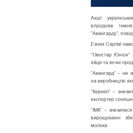
Акції українськ
впродовж тижня
“Авангарду”, пові
Eavex Capital наво
“Овостар Юніон” 
яйця та яєчні прод
“Авангард” – не з
на виробництві яєц
“Кернел” – знизи
експортер соняшни
“ІМК” – знизилас
вирощуванні збер
молока.