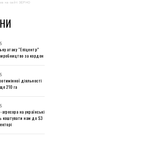
ма на сайті ЗЕРНО
НИ
5
ьку атаку “Епіцентр”
виробництво за кордон
5
ротимінної діяльності
ще 210 га
5
-агресора на українські
ь коштувати нам до $3
екторі