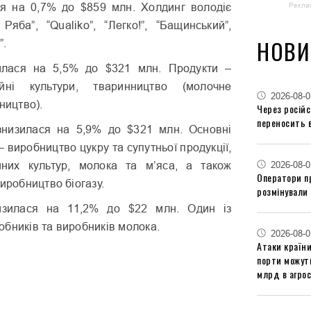
Рекла
я на 0,7% до $859 млн. Холдинг володіє
яба”, “Qualiko”, “Легко!”, “Бащинський”,
НОВИ
”.
зилася на 5,5% до $321 млн. Продукти –
йні культури, тваринництво (молочне
2026-08-0
ництво).
Через російс
переносить 
 знизилася на 5,9% до $321 млн. Основні
– виробництво цукру та супутньої продукції,
2026-08-0
йних культур, молока та м’яса, а також
Оператори п
виробництво біогазу.
розмінували 
низилася на 11,2% до $22 млн. Один із
бників та виробників молока.
2026-08-0
Атаки країни
порти можут
млрд в агрос