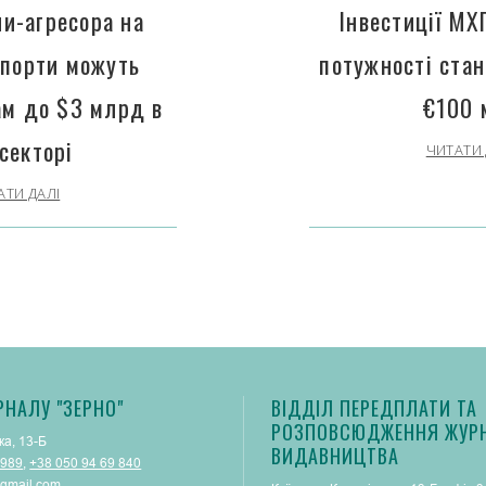
ни-агресора на
Інвестиції МХ
 порти можуть
потужності ста
ам до $3 млрд в
€100 
секторі
ЧИТАТИ 
АТИ ДАЛІ
РНАЛУ "ЗЕРНО"
ВІДДІЛ ПЕРЕДПЛАТИ ТА
РОЗПОВСЮДЖЕННЯ ЖУРН
ка, 13-Б
ВИДАВНИЦТВА
 989
,
+38 050 94 69 840
gmail.com