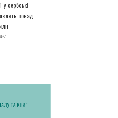
П у сербські
новлять понад
млн
ДАЛІ
АЛУ ТА КНИГ