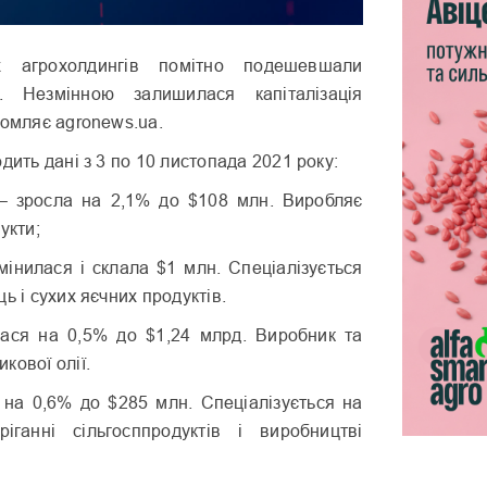
их агрохолдингів помітно подешевшали
. Незмінною залишилася капіталізація
домляє agronews.ua.
дить дані з 3 по 10 листопада 2021 року:
– зросла на 2,1% до $108 млн. Виробляє
укти;
мінилася і склала $1 млн. Спеціалізується
ь і сухих яєчних продуктів.
лася на 0,5% до $1,24 млрд. Виробник та
кової олії.
я на 0,6% до $285 млн. Спеціалізується на
іганні сільгосппродуктів і виробництві