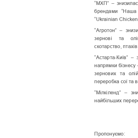
“МХП” – знизилас
брендами “Наша Р
“Ukrainian Chicken
“Агротон” – зни
зернові та олі
скотарство, птахів
“Астарта-Київ” –
напрямки бізнесу 
зернових та олі
переробка сої та 
“Мілкіленд” – з
найбільших переро
Пропонуємо: