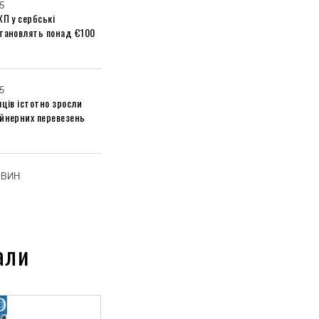
5
ХП у сербські
становлять понад €100
5
яців істотно зросли
ейнерних перевезень
ОВИН
али