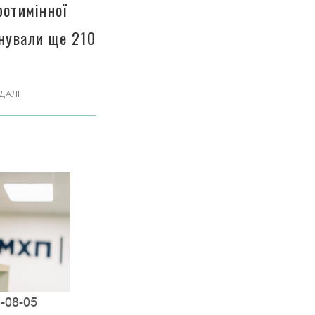
ротимінної
інували ще 210
ДАЛІ
-08-05