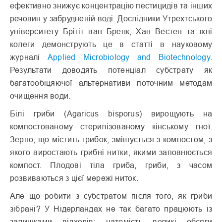
ефективно знижує концентрацію пестицидів та інших
речовин у забрудненій воді. Дослідники Утрехтського
університету Брігіт ван Бренк, Хан Вестен та їхні
колеги демонструють це в статті в науковому
журналі
Applied Microbiology and Biotechnology
.
Результати доводять потенціал субстрату як
багатообіцяючої альтернативи поточним методам
очищення води.
Білі гриби (Agaricus bisporus) вирощують на
компостованому стерилізованому кінському гної.
Зерно, що містить грибок, змішується з компостом, з
якого виростають грибні нитки, якими заповнюється
компост. Плодові тіла гриба, гриби, з часом
розвиваються з цієї мережі ниток.
Але що робити з субстратом після того, як гриби
зібрані? У Нідерландах не так багато працюють із
залишками відходів: натомість великі обсяги