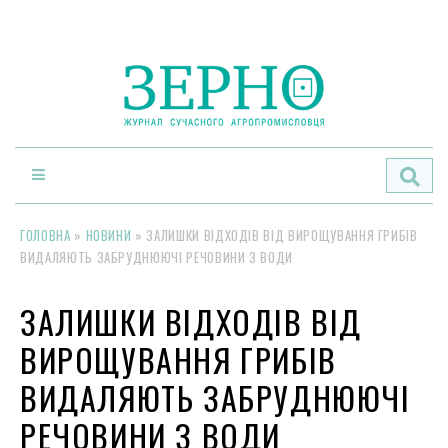
По
ГОЛОВНА
»
НОВИНИ
»
ЗАЛИШКИ ВІДХОДІВ ВІД ВИРОЩУВАННЯ ГРИБІВ
ВИДАЛЯЮТЬ ЗАБРУДНЮЮЧІ РЕЧОВИНИ З ВОДИ
ЗАЛИШКИ ВІДХОДІВ ВІД
ВИРОЩУВАННЯ ГРИБІВ
ВИДАЛЯЮТЬ ЗАБРУДНЮЮЧІ
РЕЧОВИНИ З ВОДИ