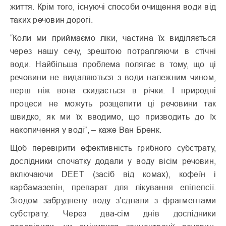
життя. Крім того, існуючі способи очищення води від
таких речовин дорогі.
“Коли ми приймаємо ліки, частина їх виділяється
через нашу сечу, зрештою потрапляючи в стічні
води. Найбільша проблема полягає в тому, що ці
речовини не видаляються з води належним чином,
перш ніж вона скидається в річки. І природні
процеси не можуть розщепити ці речовини так
швидко, як ми їх вводимо, що призводить до їх
накопичення у воді”, – каже Ван Бренк.
Щоб перевірити ефективність грибного субстрату,
дослідники спочатку додали у воду вісім речовин,
включаючи DEET (засіб від комах), кофеїн і
карбамазепін, препарат для лікування епілепсії.
Згодом забруднену воду з’єднали з фрагментами
субстрату. Через два-сім днів дослідники