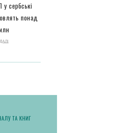
П у сербські
новлять понад
млн
ДАЛІ
АЛУ ТА КНИГ