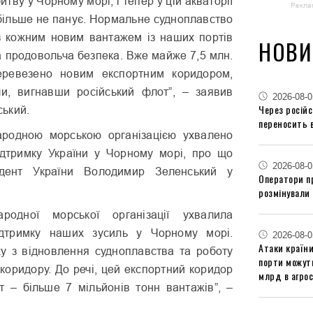
итву у Чорному морі, і тепер у цій акваторії
Рекла
 більше не панує. Нормальне судноплавство
 з кожним новим вантажем із наших портів
НОВИ
а продовольча безпека. Вже майже 7,5 млн.
еревезено новим експортним коридором,
и, вигнавши російський флот”, – заявив
2026-08-0
Через російс
ький.
переносить 
ародною морською організацією ухвалено
дтримку України у Чорному морі, про що
2026-08-0
идент України Володимир Зеленський у
Оператори п
розмінували 
родної морської організації ухвалила
дтримку наших зусиль у Чорному морі.
2026-08-0
Атаки країни
іху з відновлення судноплавства та роботу
порти можут
коридору. До речі, цей експортний коридор
млрд в агрос
т – більше 7 мільйонів тонн вантажів”, –