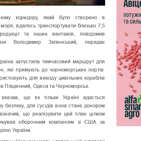
тному коридору, який було створено в
 моря, вдалось транспортувати близько 7,5
родукції та інших вантажів, повідомив
їни Володимир Зеленський, передає
раїна запустила тимчасовий маршрут для
ен, які прямують до чорноморських портів.
ристовують для виходу цивільних кораблів
тів Південний, Одеса та Чорноморськ.
вказав, що як тільки Україні вдасться
у безпеку, для сусідів вона стане донором
зазначив, що реалізувати цей план цілком
якував оборонним компаніям зі США за
рією України.