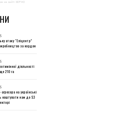
ма на сайті ЗЕРНО
НИ
5
ьку атаку “Епіцентр”
виробництво за кордон
5
ротимінної діяльності
ще 210 га
5
-агресора на українські
ь коштувати нам до $3
екторі