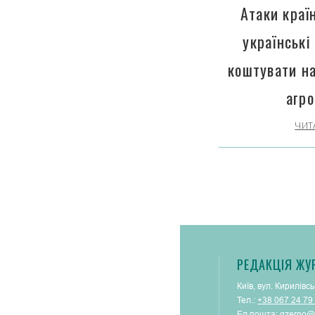
Атаки краї
українські
коштувати н
агро
ЧИТ
РЕДАКЦІЯ ЖУ
Київ, вул. Кирилівсь
Тел.:
+38 067 24 79
Ел.пошта:
gzerno@