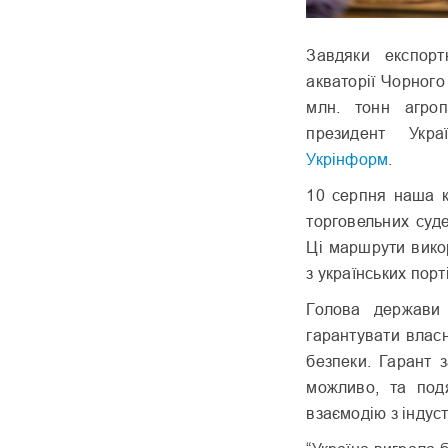
Завдяки експор
акваторії Чорного
млн. тонн агроп
президент Укра
Укрінформ
.
10 серпня наша к
торговельних суд
Ці маршрути вико
з українських пор
Голова держави 
гарантувати власн
безпеки. Гарант 
можливо, та под
взаємодію з індуст