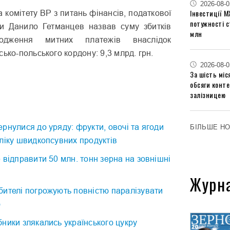
2026-08-0
Інвестиції М
комітету ВР з питань фінансів, податкової
потужності 
ки Данило Гетманцев назвав суму збитків
млн
одження митних платежів внаслідок
ько-польського кордону: 9,3 млрд. грн.
2026-08-0
За шість міс
обсяги конт
залізницею
рнулися до уряду: фрукти, овочі та ягоди
БІЛЬШЕ Н
ліку швидкопсувних продуктів
 відправити 50 млн. тонн зерна на зовнішні
Журн
бителі погрожують повністю паралізувати
ю
ники злякались українського цукру