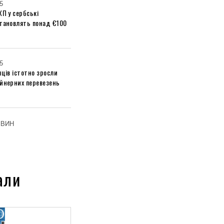
5
ХП у сербські
становлять понад €100
5
яців істотно зросли
ейнерних перевезень
ОВИН
али