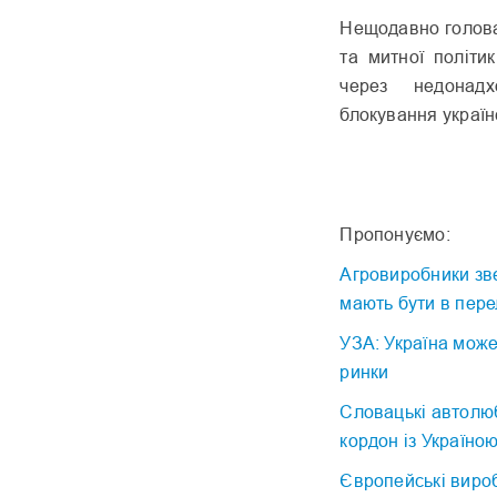
Нещодавно голова 
та митної політи
через недонадх
блокування українс
Пропонуємо:
Агровиробники зве
мають бути в пере
УЗА: Україна може
ринки
Словацькі автолю
кордон із Україно
Європейські вироб