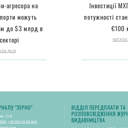
ни-агресора на
Інвестиції МХ
 порти можуть
потужності ста
ам до $3 млрд в
€100 
секторі
ЧИТАТИ 
АТИ ДАЛІ
РНАЛУ "ЗЕРНО"
ВІДДІЛ ПЕРЕДПЛАТИ ТА
РОЗПОВСЮДЖЕННЯ ЖУРН
ка, 13-Б
ВИДАВНИЦТВА
 989
,
+38 050 94 69 840
gmail.com