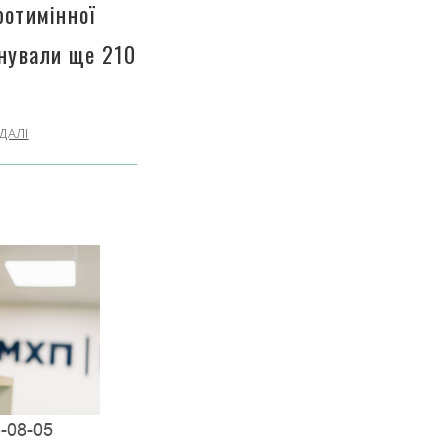
ротимінної
інували ще 210
ДАЛІ
-08-05