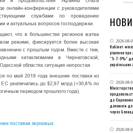
ики и продовольствия Украины Ольга
Рекла
де онлайн-конференции с руководителями
ствующими службами по проведению
НОВИ
ии и актуальных вопросов господдержки.
щают, что в большинстве регионов жатва
2026-08-0
овом режиме, фиксируется более высокая
Кабінет міні
равнению с прошлым годом. Вместе с тем,
рішення про
дными катаклизмами в Черниговской,
“5-7-9%” дл
українських 
Одесской областях ситуация непростая.
ря по май 2019 года внешние поставки из
2026-08-0
 ЕС увеличились до $2,97 млрд (+30,8% по
Міністерство
огичным периодом прошлого года).
продовольст
до Єврокоміс
допомоги дл
через блокад
ние поставки зерновых
2026-08-0