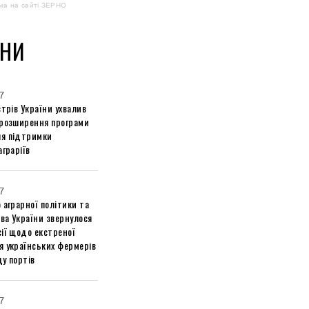
ма на сайті ЗЕРНО
НИ
7
стрів України ухвалив
 розширення програми
я підтримки
аграріїв
7
 аграрної політики та
ва України звернулося
ії щодо екстреної
я українських фермерів
у портів
7