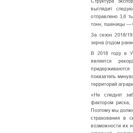
Структура экспо
выглядит следу
отправлено 3,6 ты
тонн, пшеницы — 6
За сезон 2018/19
зерна (годом ране
В 2018 году в У
является рекор
придерживаются 
показатель минув
территорий аграри
«Не следует за
фактором риска, 
Поэтому мы долж
страхования в с
возможности их н