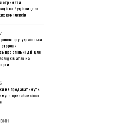
я отримати
ації на будівництво
их комплексів
7
росектору: українська
а сторони
сь про спільні дії для
слідків атак на
порти
6
ики не продаватимуть
тимуть привабливішої
а
ОВИН