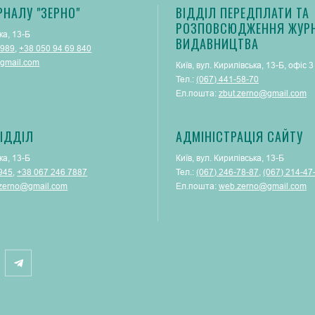
РНАЛУ "ЗЕРНО"
ВІДДІЛ ПЕРЕДПЛАТИ ТА
РОЗПОВСЮДЖЕННЯ ЖУРН
ка, 13-Б
ВИДАВНИЦТВА
 989
,
+38 050 94 69 840
gmail.com
Київ, вул. Кирилівська, 13-Б, офіс 3
Тел.:
(067) 441-58-70
Ел.пошта:
zbut.zerno@gmail.com
ІДДІЛ
АДМІНІСТРАЦІЯ САЙТУ
ка, 13-Б
Київ, вул. Кирилівська, 13-Б
945
,
+38 067 246 7887
Тел.:
(‎067) 246-78-87
, ‎
(067) 214-47
.zerno@gmail.com
Ел.пошта:
web.zerno@gmail.com