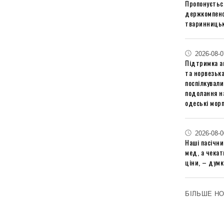
Пропонуєтьс
держкомпенс
тваринницьк
2026-08-0
Підтримка аг
та норвезьк
поспілкували
подолання на
одеські мор
2026-08-0
Наші пасічн
мед, а чека
ціни, – думк
БІЛЬШЕ Н