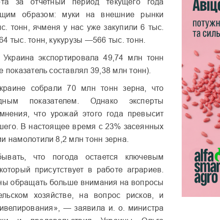
рта за отчетный период текущего года
ющим образом: муки на внешние рынки
с. тонн, ячменя у нас уже закупили 6 тыс.
4 тыс. тонн, кукурузы —566 тыс. тонн.
 Украина экспортировала 49,74 млн тонн
е показатель составлял 39,38 млн тонн).
краине собрали 70 млн тонн зерна, что
дным показателем. Однако эксперты
мнения, что урожай этого года превысит
шего. В настоящее время с 23% засеянных
и намолотили 8,2 млн тонн зерна.
бывать, что погода остается ключевым
который присутствует в работе аграриев.
ны обращать больше внимания на вопросы
ельском хозяйстве, на вопрос рисков, и
ивелирования», — заявила и. о. министра