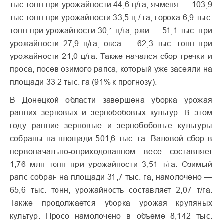
тыс.тонн при урожайности 44,6 ц/га; ячменя — 103,9
тыс.тонн при урожайности 33,5 ц / га; гороха 6,9 тыс.
тонн при урожайности 30,1 ц/га; ржи — 51,1 тыс. при
урожайности 27,9 ц/га, овса — 62,3 тыс. тонн при
урожайности 21,0 ц/га. Также начался сбор гречки и
проса, посев озимого рапса, который уже засеяли на
площади 33,2 тыс. га (91% к прогнозу).
В Донецкой области завершена уборка урожая
ранних зерновых и зернобобовых культур. В этом
году ранние зерновые и зернобобовые культуры
собраны на площади 501,6 тыс. га. Валовой сбор в
первоначально-оприходованном весе составляет
1,76 млн тонн при урожайности 3,51 т/га. Озимый
рапс собран на площади 31,7 тыс. га, намолочено —
65,6 тыс. тонн, урожайность составляет 2,07 т/га.
Также продолжается уборка урожая крупяных
культур. Просо намолочено в объеме 8,142 тыс.