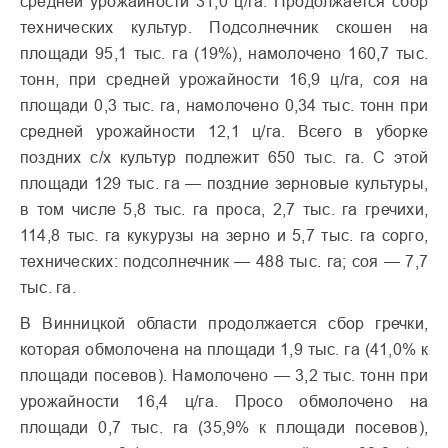
средней урожайности 31,0 ц/га. Продолжается сбор
технических культур. Подсолнечник скошен на
площади 95,1 тыс. га (19%), намолочено 160,7 тыс.
тонн, при средней урожайности 16,9 ц/га, соя на
площади 0,3 тыс. га, намолочено 0,34 тыс. тонн при
средней урожайности 12,1 ц/га. Всего в уборке
поздних с/х культур подлежит 650 тыс. га. С этой
площади 129 тыс. га — поздние зерновые культуры,
в том числе 5,8 тыс. га проса, 2,7 тыс. га гречихи,
114,8 тыс. га кукурузы на зерно и 5,7 тыс. га сорго,
технических: подсолнечник — 488 тыс. га; соя — 7,7
тыс. га.
В Винницкой области продолжается сбор гречки,
которая обмолочена на площади 1,9 тыс. га (41,0% к
площади посевов). Намолочено — 3,2 тыс. тонн при
урожайности 16,4 ц/га. Просо обмолочено на
площади 0,7 тыс. га (35,9% к площади посевов),