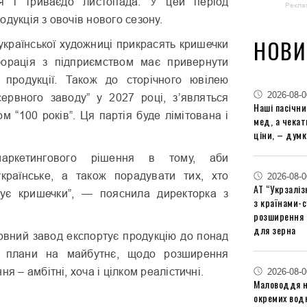
ня і триваєдо листопада. У цей період
Рекла
одукція з овочів нового сезону.
НОВИ
української художниці прикрасять кришечки
борація з підприємством має привернути
 продукції. Також до сторічного ювілею
2026-08-0
сервного заводу” у 2027 році, з’являться
Наші пасічн
м “100 років”. Ця партія буде лімітована і
мед, а чека
ціни, – думк
аркетингового рішення в тому, аби
країнське, а також порадувати тих, хто
2026-08-0
АТ “Укрзаліз
нує кришечки”, — пояснила директорка з
з країнами-
розширення 
для зерна
рвний завод експортує продукцію до понад
 І плани на майбутнє, щодо розширення
ня – амбітні, хоча і цілком реалістичні.
2026-08-0
Маловоддя на
окремих водн