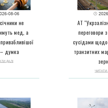
026-08-06
2026
січники не
АТ “Укрзаліз
имуть мед, а
переговори з
 привабливішої
сусідами щодо
 – думка
транзитних ма
зер
АТИ ДАЛІ
ЧИТАТИ 