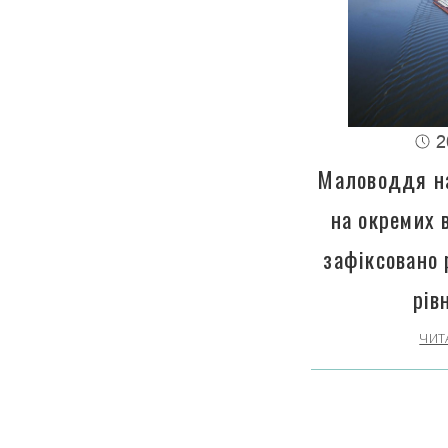
2
Маловоддя на
на окремих 
зафіксовано 
рів
ЧИТ