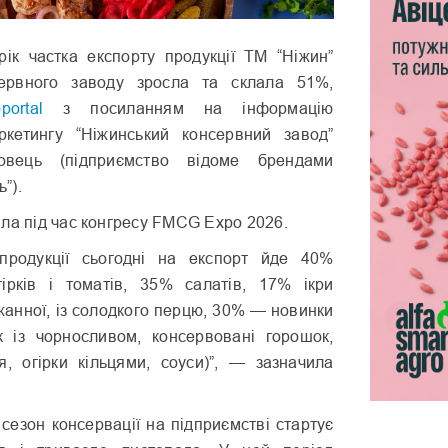
ік частка експорту продукції ТМ “Ніжин”
сервного заводу зросла та склала 51%,
portal
з посиланням на інформацію
ркетингу “Ніжинський консервний завод”
овець (підприємство відоме брендами
ь”).
ла під час конгресу FMCG Expo 2026.
 продукції сьогодні на експорт йде 40%
ірків і томатів, 35% салатів, 17% ікри
жанної, із солодкого перцю, 30% — новинки
к із чорносливом, консервовані горошок,
ля, огірки кільцями, соуси)”, — зазначила
сезон консервації на підприємстві стартує