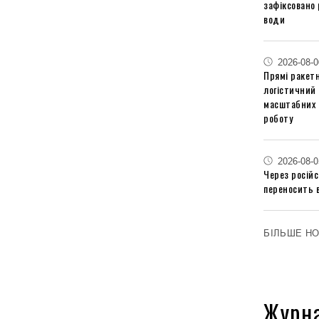
зафіксовано 
води
2026-08-0
Прямі ракетн
логістичний
масштабних 
роботу
2026-08-0
Через російс
переносить 
БІЛЬШЕ Н
Журн