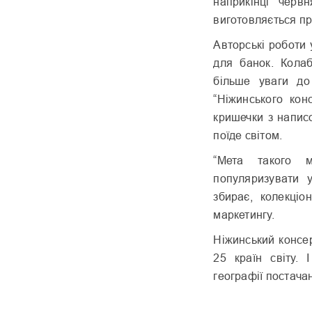
наприкінці черв
виготовляється пр
Авторські роботи 
для банок. Кола
більше уваги до
“Ніжинського кон
кришечки з написо
поїде світом.
“Мета такого м
популяризувати у
збирає, колекціо
маркетингу.
Ніжинський консе
25 країн світу.
географії постачан