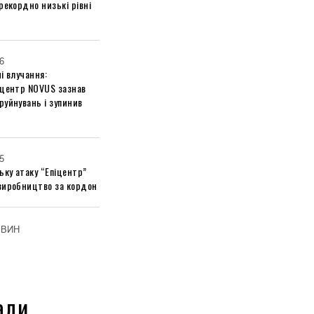
рекордно низькі рівні
6
і влучання:
 центр NOVUS зазнав
руйнувань і зупинив
5
ьку атаку “Епіцентр”
виробництво за кордон
ОВИН
али