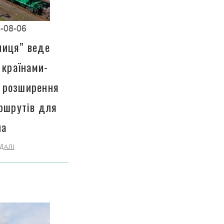
-08-06
ниця” веде
 країнами-
 розширення
ршрутів для
на
ДАЛІ