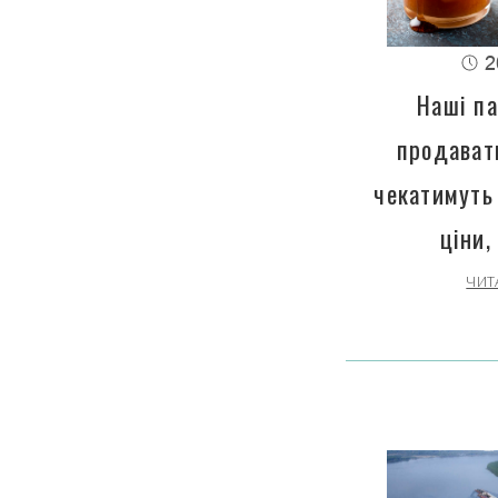
2
Наші па
продават
чекатимуть
ціни,
ЧИТ