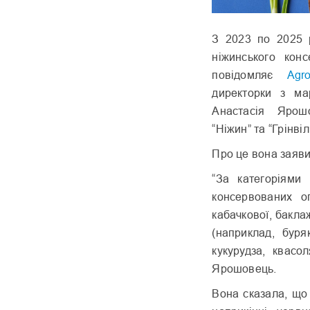
З 2023 по 2025 р
ніжинського кон
повідомляє
Agro
директорки з ма
Анастасія Ярош
“Ніжин” та “Грінвіл
Про це вона заяви
“За категоріями
консервованих ог
кабачкової, бакла
(наприклад, буря
кукурудза, квасо
Ярошовець.
Вона сказала, що 