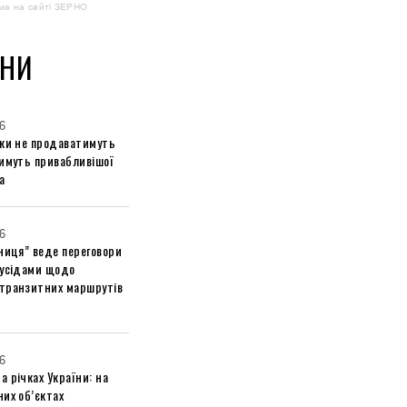
ма на сайті ЗЕРНО
НИ
6
ики не продаватимуть
тимуть привабливішої
а
6
ниця” веде переговори
сусідами щодо
транзитних маршрутів
6
 річках України: на
их об’єктах