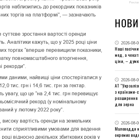
Рекла
оргів наблизились до рекордних показників
ьних торгів на платформі”, — зазначають
НОВИ
е суттєве зростання вартості оренди
ь. Аналітики кажуть, що у 2025 році ціни
2026-08-0
Наші пасічн
них торгах “вперше перевищили показники,
мед, а чека
чатку повномасштабного вторгнення,
ціни, – думк
і рекорди”.
ми даними, найвищі ціни спостерігалися у
2026-08-0
АТ “Укрзаліз
12,0 тис. грн і 14,6 тис. грн за гектар.
з країнами-
ь увагу, що це “на 2,4 тис. грн перевищує
розширення 
ньомісячний рекорд (у номінальному
для зерна
ований у лютому 2022 року”.
, високу вартість оренди на земельних
2026-08-0
Маловоддя на
снити сприятливими умовами для ведення
окремих водн
 році відносно декількох збиткових років у