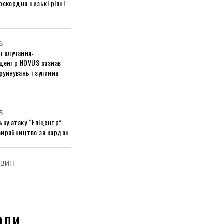
рекордно низькі рівні
6
і влучання:
 центр NOVUS зазнав
руйнувань і зупинив
5
ьку атаку “Епіцентр”
виробництво за кордон
ОВИН
али