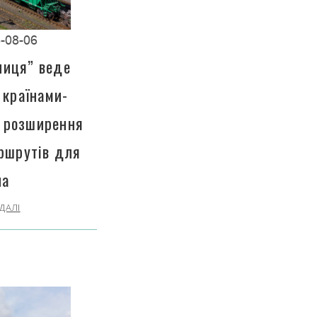
-08-06
ниця” веде
 країнами-
 розширення
ршрутів для
на
ДАЛІ