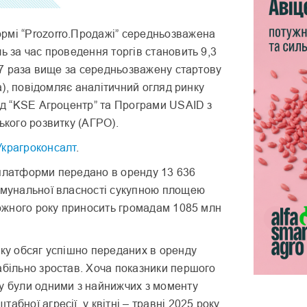
рмі “Prozorro.Продажі” середньозважена
ль за час проведення торгів становить 9,3
 3,7 раза вище за середньозважену стартову
/га), повідомляє аналітичний огляд ринку
від “KSE Агроцентр” та Програми USAID з
ького розвитку (АГРО).
Украгроконсалт
.
 платформи передано в оренду 13 636
омунальної власності сукупною площею
 кожного року приносить громадам 1085 млн
оку обсяг успішно переданих в оренду
абільно зростав. Хоча показники першого
у були одними з найнижчих з моменту
абної агресії, у квітні – травні 2025 року