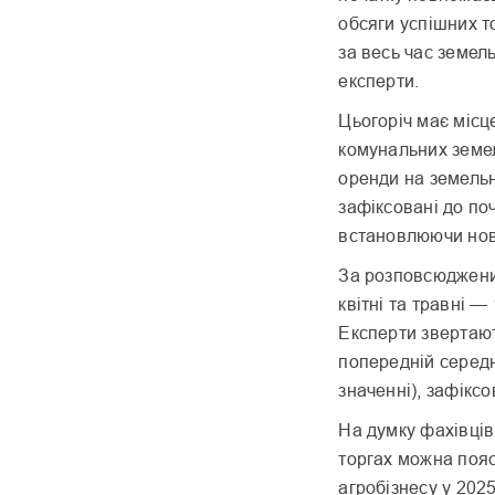
обсяги успішних т
за весь час земел
експерти.
Цьогоріч має місц
комунальних земел
оренди на земель
зафіксовані до по
встановлюючи нов
За розповсюджени
квітні та травні — 
Експерти звертают
попередній серед
значенні), зафікс
На думку фахівців
торгах можна поя
агробізнесу у 2025