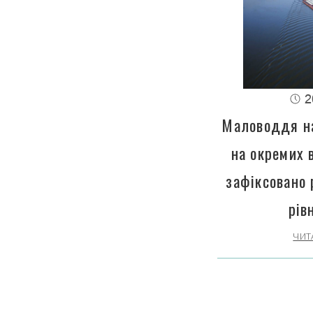
2
Маловоддя на
на окремих 
зафіксовано 
рів
ЧИТ