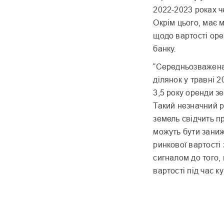
2022-2023 роках че
Окрім цього, має м
щодо вартості ор
банку.
“Середньозважена 
ділянок у травні 
3,5 року оренди з
Такий незначний 
земель свідчить пр
можуть бути заниж
ринкової вартост
сигналом до того,
вартості під час к