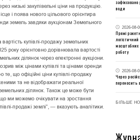
зафіксовано 
рез низькі закупівельні ціни на продукцію.
води
ісце і поява нового цільового орієнтира
енди земель завдяки аукціонам Земельного
2026-08-0
Прямі ракетн
логістичний
вартість купівлі-продажу земельних
масштабних 
2025 року орієнтовно дорівнювала вартості
роботу
емельних ділянок через електронні аукціони.
розрив між цінами купівлі та цінами оренди
2026-08-0
о те, що офіційні ціни купівлі-продажу
Через російс
переносить 
еними та не відображати реальної
і земельних ділянок. Також це може бути
 що ми можемо очікувати на зростання
БІЛЬШЕ Н
упівлі-продажі землі”, — вказують аналітики.
Журн