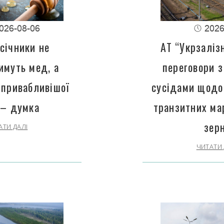
026-08-06
2026
січники не
АТ “Укрзаліз
имуть мед, а
переговори з
 привабливішої
сусідами щодо
 – думка
транзитних ма
зер
АТИ ДАЛІ
ЧИТАТИ 