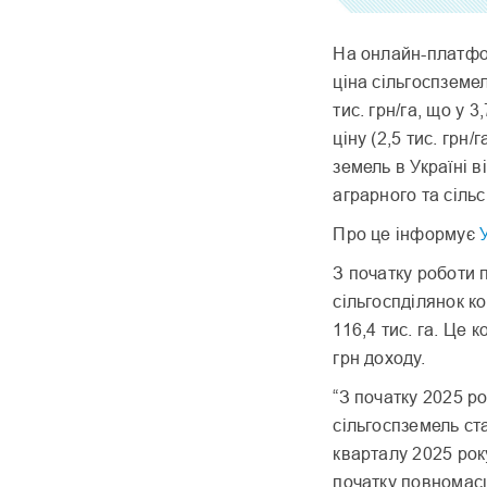
На онлайн-платфо
ціна сільгоспземе
тис. грн/га, що у
ціну (2,5 тис. грн
земель в Україні 
аграрного та сільс
Про це інформує
З початку роботи
сільгоспділянок к
116,4 тис. га. Це
грн доходу.
“З початку 2025 р
сільгоспземель ст
кварталу 2025 рок
початку повномасшт