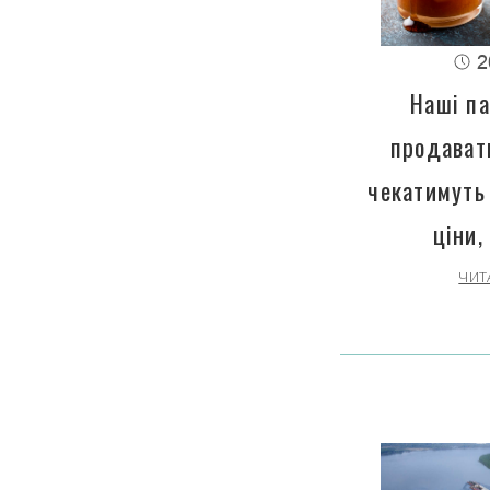
2
Наші па
продават
чекатимуть
ціни,
ЧИТ