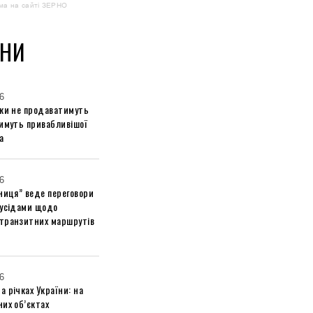
ма на сайті ЗЕРНО
НИ
6
ики не продаватимуть
тимуть привабливішої
а
6
ниця” веде переговори
сусідами щодо
транзитних маршрутів
6
 річках України: на
их об’єктах