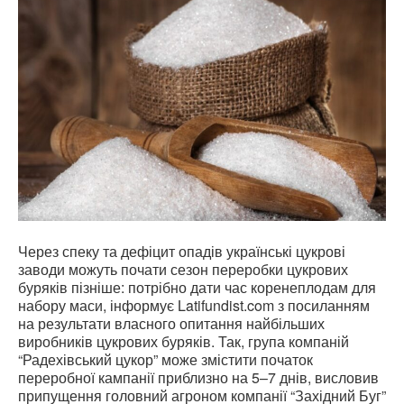
Через спеку та дефіцит опадів українські цукрові
заводи можуть почати сезон переробки цукрових
буряків пізніше: потрібно дати час коренеплодам для
набору маси, інформує Latifundist.com з посиланням
на результати власного опитання найбільших
виробників цукрових буряків. Так, група компаній
“Радехівський цукор” може змістити початок
переробної кампанії приблизно на 5–7 днів, висловив
припущення головний агроном компанії “Західний Буг”