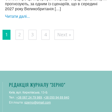
прогнозують, за одним із сценаріїв, що в середині
2027 року Великобританія […]
Читати далі...
Posts
1
2
3
4
Next »
pagination
РЕДАКЦІЯ ЖУРНАЛУ "ЗЕРНО"
Київ, вул. Кирилівська, 13-Б
Тел.:
+38 067 24 79 989
,
+38 050 94 69 840
Ел.пошта:
gzerno@gmail.com