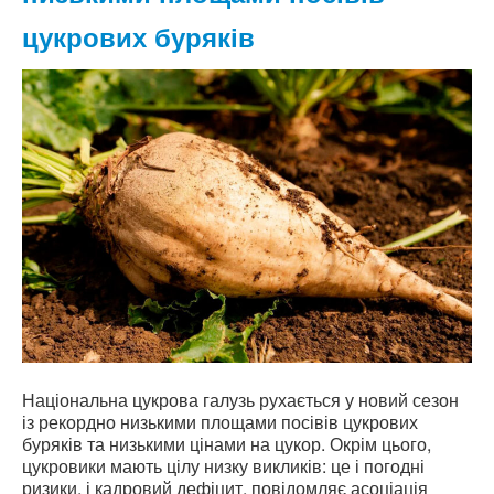
цукрових буряків
Національна цукрова галузь рухається у новий сезон
із рекордно низькими площами посівів цукрових
буряків та низькими цінами на цукор. Окрім цього,
цукровики мають цілу низку викликів: це і погодні
ризики, і кадровий дефіцит, повідомляє асоціація