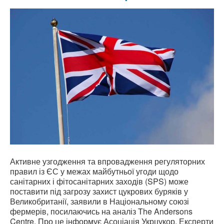
Активне узгодження та впровадження регуляторних
правил із ЄС у межах майбутньої угоди щодо
санітарних і фітосанітарних заходів (SPS) може
поставити під загрозу захист цукрових буряків у
Великобританії, заявили в Національному союзі
фермерів, посилаючись на аналіз The Andersons
Centre. Про це інформує Асоціація Укрцукор. Експерти