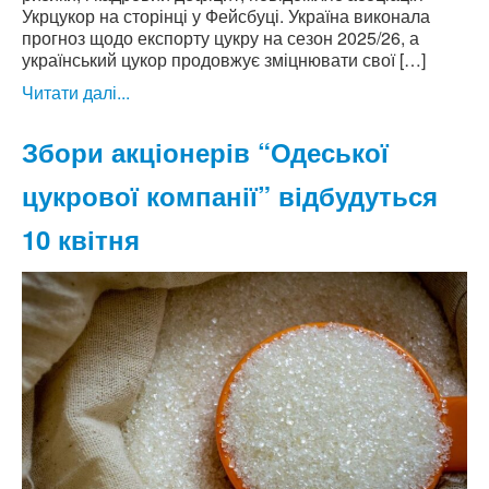
Укрцукор на сторінці у Фейсбуці. Україна виконала
прогноз щодо експорту цукру на сезон 2025/26, а
український цукор продовжує зміцнювати свої […]
Читати далі...
Збори акціонерів “Одеської
цукрової компанії” відбудуться
10 квітня