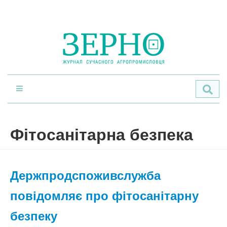
По
Фітосанітарна безпека
Держпродспоживслужба
повідомляє про фітосанітарну
безпеку