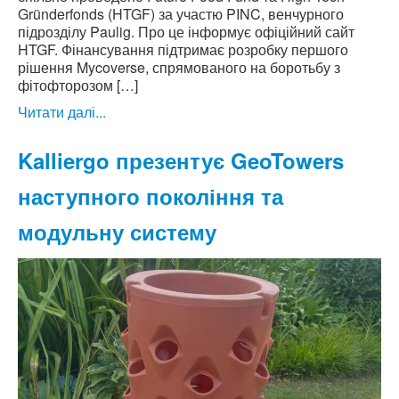
Gründerfonds (HTGF) за участю PINC, венчурного
підрозділу Paulig. Про це інформує офіційний сайт
HTGF. Фінансування підтримає розробку першого
рішення Mycoverse, спрямованого на боротьбу з
фітофторозом […]
Читати далі...
Kalliergo презентує GeoTowers
наступного покоління та
модульну систему