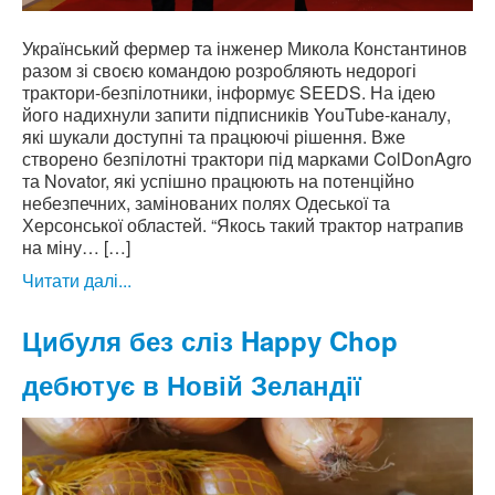
Український фермер та інженер Микола Константинов
разом зі своєю командою розробляють недорогі
трактори-безпілотники, інформує SEEDS. На ідею
його надихнули запити підписників YouTube-каналу,
які шукали доступні та працюючі рішення. Вже
створено безпілотні трактори під марками ColDonAgro
та Novator, які успішно працюють на потенційно
небезпечних, замінованих полях Одеської та
Херсонської областей. “Якось такий трактор натрапив
на міну… […]
Читати далі...
Цибуля без сліз Happy Chop
дебютує в Новій Зеландії