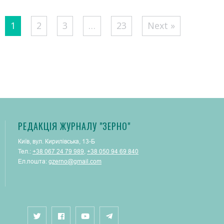
Posts
1
2
3
…
23
Next »
pagination
РЕДАКЦІЯ ЖУРНАЛУ "ЗЕРНО"
Київ, вул. Кирилівська, 13-Б
Тел.:
+38 067 24 79 989
,
+38 050 94 69 840
Ел.пошта:
gzerno@gmail.com