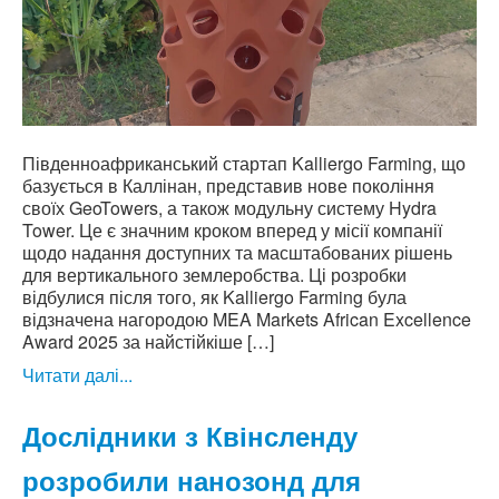
Південноафриканський стартап Kalliergo Farming, що
базується в Каллінан, представив нове покоління
своїх GeoTowers, а також модульну систему Hydra
Tower. Це є значним кроком вперед у місії компанії
щодо надання доступних та масштабованих рішень
для вертикального землеробства. Ці розробки
відбулися після того, як Kalliergo Farming була
відзначена нагородою MEA Markets African Excellence
Award 2025 за найстійкіше […]
Читати далі...
Дослідники з Квінсленду
розробили нанозонд для