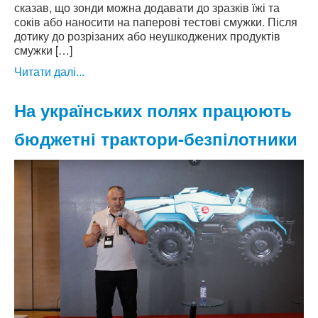
сказав, що зонди можна додавати до зразків їжі та
соків або наносити на паперові тестові смужки. Після
дотику до розрізаних або неушкоджених продуктів
смужки […]
Читати далі...
На українських полях працюють
бюджетні трактори-безпілотники