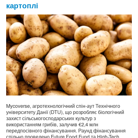
картоплі
Mycoverse, агротехнологічний спін-аут Технічного
університету Данії (DTU), що розробляє біологічний
захист сільськогосподарських культур з
використанням грибів, залучив €2,4 млн
передпосівного фінансування. Раунд фінансування
спільно проведено Future Food Fund та High-Tech