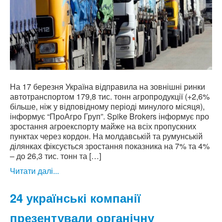
На 17 березня Україна відправила на зовнішні ринки
автотранспортом 179,8 тис. тонн агропродукції (+2,6%
більше, ніж у відповідному періоді минулого місяця),
інформує “ПроАгро Груп”. Spike Brokers інформує про
зростання агроекспорту майже на всіх пропускних
пунктах через кордон. На молдавській та румунській
ділянках фіксується зростання показника на 7% та 4%
– до 26,3 тис. тонн та […]
Читати далі...
24 українські компанії
презентували органічну