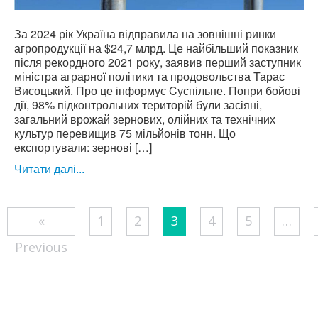
За 2024 рік Україна відправила на зовнішні ринки
агропродукції на $24,7 млрд. Це найбільший показник
після рекордного 2021 року, заявив перший заступник
міністра аграрної політики та продовольства Тарас
Висоцький. Про це інформує Cуспільне. Попри бойові
дії, 98% підконтрольних територій були засіяні,
загальний врожай зернових, олійних та технічних
культур перевищив 75 мільйонів тонн. Що
експортували: зернові […]
Читати далі...
Posts
«
1
2
3
4
5
…
pagination
Previous