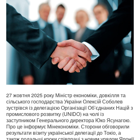
27 жовтня 2025 року Міністр економіки, довкілля та
сільського господарства України Олексій Соболев
зустрівся із делегацією Організації Об’єднаних Націй з
промислового розвитку (UNIDO) на чолі із
заступником Генерального директора Юко Ясунагою.
Про це інформує Мінекономіки. Сторони обговорили
результати візиту української делегації до Токіо, а
також подальші кроки співпраці з новим урядом Японії