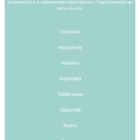
дозволяється із зазначенням індексованого гіперпосилання на
zerno-ua.com.
Головна
Актуальне
Новини
Агрохімія
Зберігання
Орієнтир
Книги