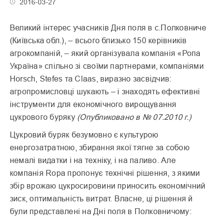
2016-03-27
Великий інтерес учасників Дня поля в с.Полковниче
(Київська обл.), – всього близько 150 керівників
агрокомпаній, – який організувала компанія «Ропа
Україна» спільно зі своїми партнерами, компаніями
Horsch, Stefes та Claas, виразно засвідчив:
агропромисловці шукають – і знаходять ефективні
інструменти для економічного вирощування
цукрового буряку
(Опубликовано в № 07.2010 г.)
Цукровий буряк безумовно є культурою
енергозатратною, збирання якої тягне за собою
немалі видатки і на техніку, і на паливо. Але
компанія Ropa пропонує технічні рішення, з якими
збір врожаю цукросировини приносить економічний
зиск, оптимальність витрат. Власне, ці рішення й
були представлені на Дні поля в Полковничому: