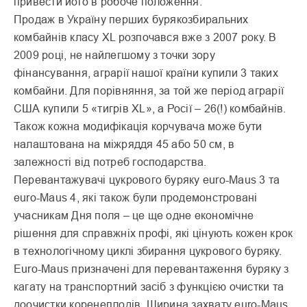
привести його в робоче положення.
Продаж в Україну перших бурякозбиральних
комбайнів класу XL розпочався вже з 2007 року. В
2009 році, не найлегшому з точки зору
фінансування, аграрії нашої країни купили 3 таких
комбайни. Для порівняння, за той же період аграрії
США купили 5 «тигрів XL», а Росії – 26(!) комбайнів.
Також кожна модифікація корчувача може бути
налаштована на міжряддя 45 або 50 см, в
залежності від потреб господарства.
Перевантажувачі цукрового буряку euro-Maus 3 та
euro-Maus 4, які також були продемонстровані
учасникам Дня поля – це ще одне економічне
рішення для справжніх профі, які цінують кожен крок
в технологічному циклі збирання цукрового буряку.
Euro-Maus призначені для перевантаження буряку з
кагату на транспортний засіб з функцією очистки та
доочистки коренеплодів. Ширина захвату euro-Maus