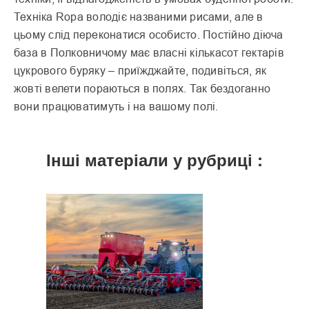
Техніка Ropa володіє названими рисами, але в
цьому слід переконатися особисто. Постійно діюча
база в Полковничому має власні кількасот гектарів
цукрового буряку – приїжджайте, подивіться, як
жовті велети пораються в полях. Так бездоганно
вони працюватимуть і на вашому полі.
Інші матеріали у рубриці :