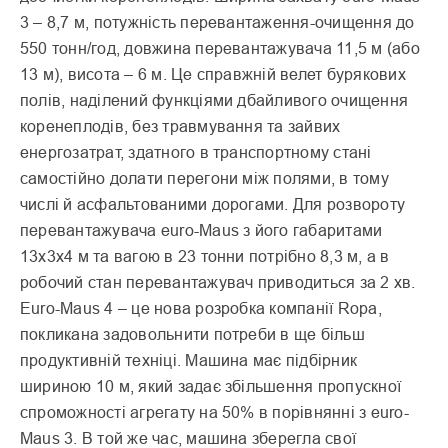
3 – 8,7 м, потужність перевантаження-очищення до
550 тонн/год, довжина перевантажувача 11,5 м (або
13 м), висота – 6 м. Це справжній велет бурякових
полів, наділений функціями дбайливого очищення
коренеплодів, без травмування та зайвих
енергозатрат, здатного в транспортному стані
самостійно долати перегони між полями, в тому
числі й асфальтованими дорогами. Для розвороту
перевантажувача euro-Maus з його габаритами
13х3х4 м та вагою в 23 тонни потрібно 8,3 м, а в
робочий стан перевантажувач приводиться за 2 хв.
Euro-Maus 4 – це нова розробка компанії Ropa,
покликана задовольнити потреби в ще більш
продуктивній техніці. Машина має підбірник
шириною 10 м, який задає збільшення пропускної
спроможності агрегату на 50% в порівнянні з euro-
Maus 3. В той же час, машина зберегла свої