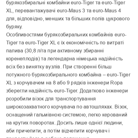
бурякозбиральні комбайни euro-Tiger та euro-Tiger
XL, перевантажувачі euro-Maus 3 та euro-Maus 4
для, відповідно, менших та більших полів цукрового
буряку.
Особливостями бурякозбиральних комбайнів euro-
Tiger та euro-Tiger XL є їх економічність по витраті
палива (30,8 л/га при активному збиранні
коренеплодів) та легендарна німецька надійність
всіх без винятку вузлів. При створенні більш
потужного бурякозбирального комбайна – euro-Tiger
XL з корчувачем на 8 або 9 рядків інженери Ropa
зберегли надійність euro-Tiger. Додатково інженери
розробили візок для транспортування
широкозахватного корчувача по автошляхах. Візок,
оснащений гальмівною системою, легко керований
на крутих поворотах. Досить лише однієї людини,
аби причепити, а потім відчепити корчувач і