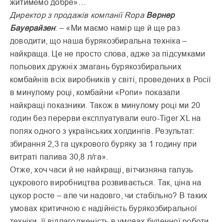
житимемо добре»…
Директор з продажів компанії Ropa
Вернер
Бауерайзен
: – «Ми маємо намір ще й ще раз
доводити, що наша бурякозбиральна техніка –
найкраща. Це не просто слова, адже за підсумками
польових дружніх змагань бурякозбиральних
комбайнів всіх виробників у світі, проведених в Росії
в минулому році, комбайни «Ропи» показали
найкращі показники. Також в минулому році ми 20
годин без перерви експлуатували euro-Tiger XL на
полях одного з українських холдингів. Результат:
збирання 2,3 га цукрового буряку за 1 годину при
витраті палива 30,8 л/га».
Отже, хоч часи й не найкращі, вітчизняна галузь
цукрового виробництва розвивається. Так, ціна на
цукор росте – але чи надовго, чи стабільно? В таких
умовах критичною є надійність бурякозбиральної
техніки, її відлагодженість в умовах буденної роботи.