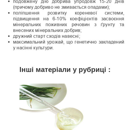
подовжену дію добрива упро­довж 15-20 днів
(причому добри­во не змивається опадами);
поліпшення розвитку кореневої системи,
підвищення на 6-10% коефіцієнтів засвоєння
мінеральних поживних речовин з ґрунту та
внесених мінеральних добрив;
дружний старт сходів навесні;
максимальний урожай, що гене­тично закладений
у насінні куль­тури.
Інші матеріали у рубриці :