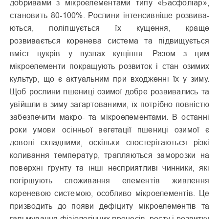
добривами з мікроелементами типу «Басфоліар»,
становить 80-100%. Рослини інтенсивніше розвива­
ються, поліпшується їх кущення, краще
розвивається коренева система та підвищується
вміст цукрів у вузлах кущіння. Разом з цим
мікроелементи покращують розвиток і стан ози­мих
культур, що є актуальним при входженні їх у зиму.
Щоб рослини пшениці озимої добре розвивались та
увійшли в зиму загартованими, їх потрібно повністю
забезпечити макро- та мікроелементами. В останні
роки умови осінньої вегетації пшениці озимої є
доволі складними, оскільки спостерігаються різкі
коливання температур, трапляються замо­розки на
поверхні ґрунту та інші несприятливі чинники, які
погіршують споживання елементів живлення
кореневою системою, особливо мікроеле­ментів. Це
призводить до появи дефіциту мікроелементів та
галь­мування фізіологічних процесів, росту і розвитку