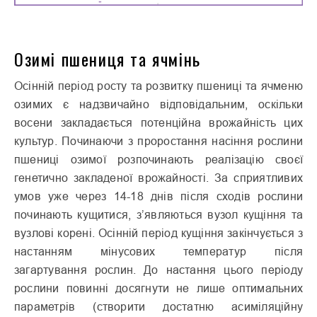
Озимі пшениця та ячмінь
Осінній період росту та розвитку пшениці та ячменю
озимих є над­звичайно відповідальним, оскільки
восени закладається потенційна врожайність цих
культур. Починаючи з проростан­ня насіння рослини
пшениці озимої розпочинають реалізацію своєї
генетично закладеної врожайності. За сприятливих
умов уже через 14-18 днів після сходів рослини
починають кущи­тися, з’являються вузол кущіння та
вузлові корені. Осінній період кущіння закінчується з
настан­ням мінусових температур після
загартування рослин. До настан­ня цього періоду
рослини повинні досягнути не лише опти­мальних
параметрів (створити достатню асиміляційну