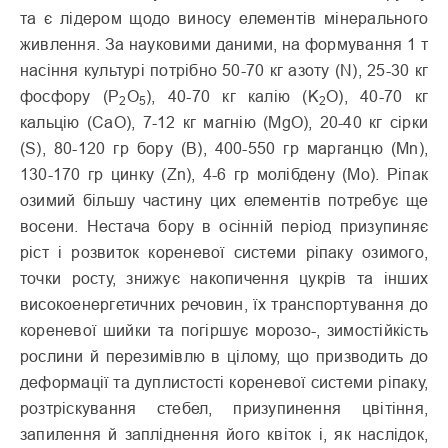
та є лідером щодо виносу елементів мінерального
живлення. За нау­ковими даними, на формування 1 т
насіння культурі потрібно 50-70 кг азоту (N), 25-30 кг
фос­фору (P
O
), 40-70 кг калію (K
O), 40-70 кг
2
5
2
кальцію (СаО), 7-12 кг магнію (MgO), 20-40 кг сірки
(S), 80-120 гр бору (В), 400-550 гр мар­ганцю (Mn),
130-170 гр цинку (Zn), 4-6 гр молібдену (Мо). Ріпак
озимий більшу частину цих елементів потребує ще
восени. Нестача бору в осінній період призупиняє
ріст і розвиток кореневої системи ріпаку озимо­го,
точки росту, знижує накопи­чення цукрів та інших
високо­енергетичних речовин, їх транс­портування до
кореневої шийки та погіршує морозо-, зимостійкість
рослини й перезимівлю в цілому, що при­зводить до
деформації та дуплистості кореневої системи ріпаку,
розтріскування стебел, призупинення цвітіння,
запилен­ня й запліднення його квіток і, як наслідок,