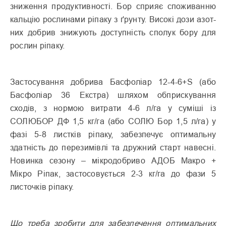
зниження продуктивності. Бор сприяє спо­живанню
кальцію рослинами ріпаку з ґрунту. Високі дози азот­
них добрив знижують доступність сполук бору для
рос­лин ріпаку.
Застосування добрива Басфоліар 12-4-6+S (або
Басфоліар 36 Екстра) шляхом обприскування
сходів, з нормою витрати 4-6 л/га у суміші із
СОЛЮБОР ДФ 1,5 кг/га (або СОЛЮ Бор 1,5 л/га) у
фазі 5-8 листків ріпаку, забезпечує опти­мальну
здатність до перезимівлі та дружний старт навесні.
Новинка сезону – мікродобриво АДОБ Макро +
Мікро Ріпак, застосовується 2-3 кг/га до фази 5
листочків ріпаку.
Що треба зробити для забезпечен­ня оптимальних