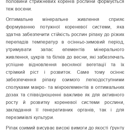
половини стриж­невих коренів рослини формується
теж восени.
Оптимальне мінеральне живлення сприяє
формуванню потужної кореневої системи, яка
здатна забез­печити стійкість рослин ріпаку до різких
перепадів температур в осінньо-зимовий період,
утримува­ти запас елементів мінерального
живлення, цукрів та білків до весни, які забезпечать
успішне відновлення весняної вегетації та їх
стрімкий ріст і розвиток. Саме тому осіннє
забезпечення ріпаку озимого легкодоступними
сполуками макро- та мікроелементів в оптимальних
дозах та співвідношенні важливе як для активного
росту й розвит­ку кореневої системи рослини,
закладання її генеративних органів, так і для
перезимівлі культури.
Ріпак озимий висуває високі вимоги до якості ґрунту