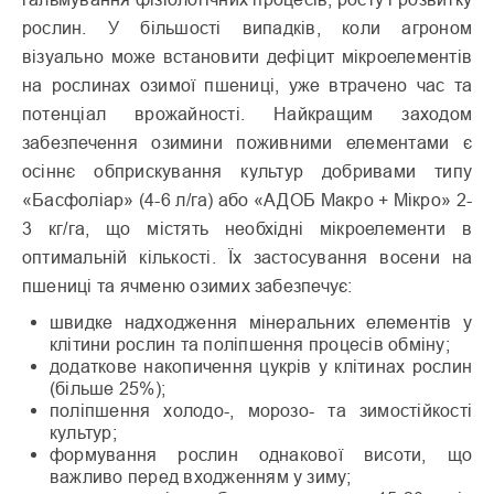
рослин. У більшості випадків, коли агроном
візуально може встановити дефіцит мікроелементів
на росли­нах озимої пшениці, уже втраче­но час та
потенціал врожайності. Найкращим заходом
забезпечен­ня озимини поживними елемен­тами є
осіннє обприскування культур добривами типу
«Басфоліар» (4-6 л/га) або «АДОБ Макро + Мікро» 2-
3 кг/га, що містять необхідні мікроелементи в
оптимальній кількості. Їх засто­сування восени на
пшениці та ячменю озимих забезпечує:
швидке надходження мінеральних елементів у
клітини рослин та поліпшення процесів обміну;
додаткове накопичення цукрів у клітинах рослин
(більше 25%);
поліпшення холодо-, морозо- та зимостійкості
культур;
формування рослин однакової висоти, що
важливо перед вход­женням у зиму;