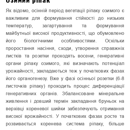
Як відомо, осінній період вегетації ріпаку озимого є
важли­вим для формування стійкості до низьких
температур, загартуван­ня та формування
майбутньої високої продуктивності, що обу­мовлено
його біологічними особ­ливостями. Оскільки
проростан­ня насіння, сходи, утворення справжніх
листків та розетки проходять восени, генеративні
органи ріпаку озимого, які визна­чають потенціал
урожайності, закладаються теж у початкових фазах
його органогенезу. Вже у фазі осінньої розетки (6-8
листочків ріпаку) проходить про­цес диференціації
генеративних органів. Збалансоване мінеральне
живлення і довший термін закла­дання бруньок на
верхівці кореневої шийки забезпечують отримання
високої врожайності. У початкових фазах росте та
розвивається коренева система ріпаку, більше