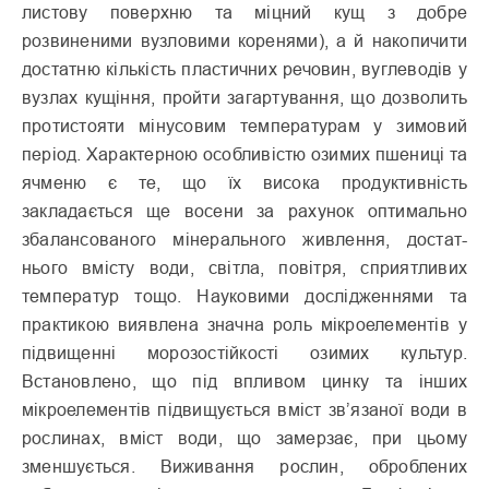
листову поверхню та міцний кущ з добре
розвиненими вузловими кореня­ми), а й накопичити
достатню кількість пластичних речовин, вуглеводів у
вузлах кущіння, пройти загартування, що дозво­лить
протистояти мінусовим тем­пературам у зимовий
період. Характерною особливістю ози­мих пшениці та
ячменю є те, що їх висока продуктивність
закладається ще восени за раху­нок оптимально
збалансованого мінерального живлення, достат­
нього вмісту води, світла, повітря, сприятливих
температур тощо. Науковими дослідженнями та
практикою виявлена значна роль мікроелементів у
підвищенні морозостійкості озимих культур.
Встановлено, що під впливом цинку та інших
мікроелементів підвищується вміст зв’язаної води в
рослинах, вміст води, що замерзає, при цьому
зменшується. Виживання рослин, оброблених