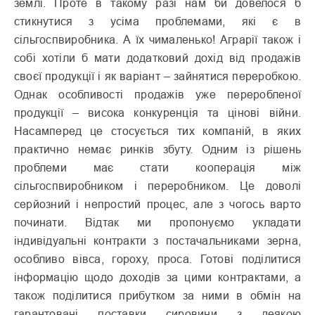
землі. Проте в такому разі нам би довелося б
стикнутися з усіма проблемами, які є в
сільгоспвиробника. А їх чималенько! Аграрії також і
собі хотіли б мати додатковий дохід від продажів
своєї продукції і як варіант – зайнятися переробкою.
Однак особливості продажів уже переробленої
продукції – висока конкуренція та цінові війни.
Насамперед це стосується тих компаній, в яких
практично немає ринків збуту. Одним із рішень
проблеми має стати кооперація між
сільгоспвиробником і переробником. Це доволі
серйозний і непростий процес, але з чогось варто
починати. Відтак ми пропонуємо укладати
індивідуальні контракти з постачальниками зерна,
особливо вівса, гороху, проса. Готові поділитися
інформацію щодо доходів за цими контрактами, а
також поділитися прибутком за ними в обмін на
гарантовані поставки сировини з деякою