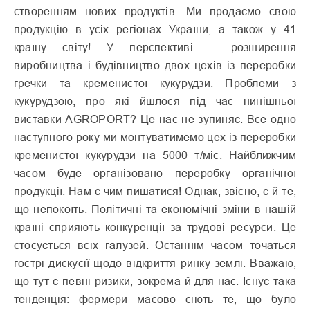
створенням нових продуктів. Ми продаємо свою
продукцію в усіх регіонах України, а також у 41
країну світу! У перспективі – розширення
виробництва і будівництво двох цехів із переробки
гречки та кременистої кукурудзи. Проблеми з
кукурудзою, про які йшлося під час нинішньої
виставки AGROPORT? Це нас не зупиняє. Все одно
наступного року ми монтуватимемо цех із переробки
кременистої кукурудзи на 5000 т/міс. Найближчим
часом буде організовано переробку органічної
продукції. Нам є чим пишатися! Однак, звісно, є й те,
що непокоїть. Політичні та економічні зміни в нашій
країні сприяють конкуренції за трудові ресурси. Це
стосується всіх галузей. Останнім часом точаться
гострі дискусії щодо відкриття ринку землі. Вважаю,
що тут є певні ризики, зокрема й для нас. Існує така
тенденція: фермери масово сіють те, що було