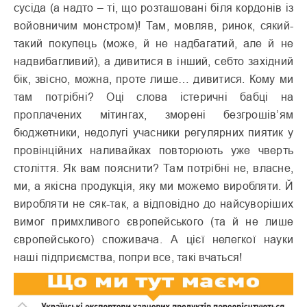
сусіда (а надто – ті, що розташовані біля кордонів із
войовничим монстром)! Там, мовляв, ринок, сякий-
такий покупець (може, й не надбагатий, але й не
надвибагливий), а дивитися в інший, себто західний
бік, звісно, можна, проте лише… дивитися. Кому ми
там потрібні? Оці слова істеричні бабці на
проплачених мітингах, зморені безгрошів’ям
бюджетники, недолугі учасники регулярних пиятик у
провінційних наливайках повторюють уже чверть
століття. Як вам пояснити? Там потрібні не, власне,
ми, а якісна продукція, яку ми можемо виробляти. Й
виробляти не сяк-так, а відповідно до найсуворіших
вимог примхливого європейського (та й не лише
європейського) споживача. А цієї нелегкої науки
наші підприємства, попри все, такі вчаться!