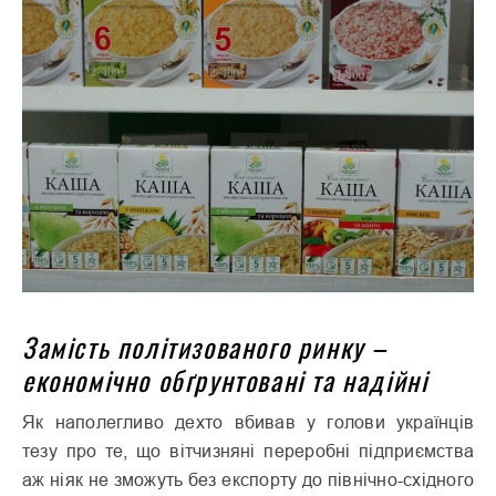
Замість політизованого ринку –
економічно обґрунтовані та надійні
Як наполегливо дехто вбивав у голови українців
тезу про те, що вітчизняні переробні підприємства
аж ніяк не зможуть без експорту до північно-східного