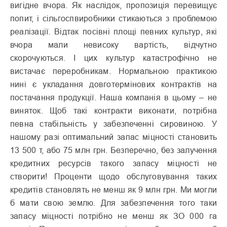
вигідне вчора. Як наслідок, пропозиція перевищує
попит, і сільгоспвиробники стикаються з проблемою
реалізації. Відтак посівні площі певних культур, які
вчора мали невисоку вартість, відчутно
скорочуються. І цих культур катастрофічно не
вистачає переробникам. Нормальною практикою
нині є укладання довготермінових контрактів на
постачання продукції. Наша компанія в цьому – не
виняток. Щоб такі контракти виконати, потрібна
певна стабільність у забезпеченні сировиною. У
нашому разі оптимальний запас міцності становить
13 500 т, або 75 млн грн. Безперечно, без залучення
кредитних ресурсів такого запасу міцності не
створити! Проценти щодо обслуговування таких
кредитів становлять не менш як 9 млн грн. Ми могли
б мати свою землю. Для забезпечення того таки
запасу міцності потрібно не менш як ЗО 000 га