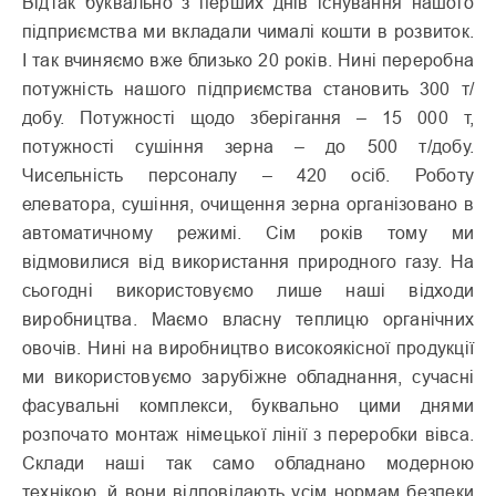
Відтак буквально з перших днів існування нашого
підприємства ми вкладали чималі кошти в розвиток.
І так вчиняємо вже близько 20 років. Нині переробна
потужність нашого підприємства становить 300 т/
добу. Потужності щодо зберігання – 15 000 т,
потужності сушіння зерна – до 500 т/добу.
Чисельність персоналу – 420 осіб. Роботу
елеватора, сушіння, очищення зерна організовано в
автоматичному режимі. Сім років тому ми
відмовилися від використання природного газу. На
сьогодні використовуємо лише наші відходи
виробництва. Маємо власну теплицю органічних
овочів. Нині на виробництво високоякісної продукції
ми використовуємо зарубіжне обладнання, сучасні
фасувальні комплекси, буквально цими днями
розпочато монтаж німецької лінії з переробки вівса.
Склади наші так само обладнано модерною
технікою, й вони відповідають усім нормам безпеки