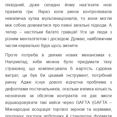
ліквідний, дуже складно йому нав’язати нові
правила гри. Якраз коли ринок контролювала
невеличка купка мультинаціоналів, то вони могли
між собою домовитися про певні загальні підходи. А
тепер – настільки багато гравців! Усе це люди з
різним менталітетом і досвідом. Думаю, найближчим
часом нереально буде щось змінити.
Проте потреба в деяких нових механізмах є.
Наприклад, якби можна було придумати таку
страховку, що компенсувала б вартість судових
витрат, це був би цікавий інструмент, потрібний
ринку. Адже існує доволі відчутна проб­лема з
дефолтами постачальників, оскільки велика кількість
незнач­них за обсягом контрактів не дає змоги
відшкодовувати такі кейси через GAFTA (GAFTA –
Міжнародна асоціація торгівлі зерном та кормами,
пропонує послуги арбітражу й стандартні формати