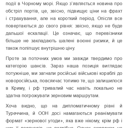
події в Чорному морі. Якщо з’являється новина про
обстріл портів, це, звісно, підвищує ціни на фрахт
і страхування, але на короткий період. Опісля все
повертаються до свого рівня: звісно, якщо не буде
дальшої ескалації. Це означає, що перевізники
більше не закладають шалені воєнні ризики, й це
також поліпшує внутрішню ціну.
Проте за поточних умов ми завжди твердимо про
категорію шансів. Зараз наша позиція виглядає
потужніше, ми загнали російські військові кораблі до
новоросійська, повсякчас топимо те, що залишилося
в Криму, і рф тривалий час навіть локально не
здатна погрожувати зерновим маршрутам.
Хоча видно, що на дипломатичному рівні й
Туреччина, й ООН досі намагаються реанімувати
формат «зернової угоди», яка вже нікому, крім рф і