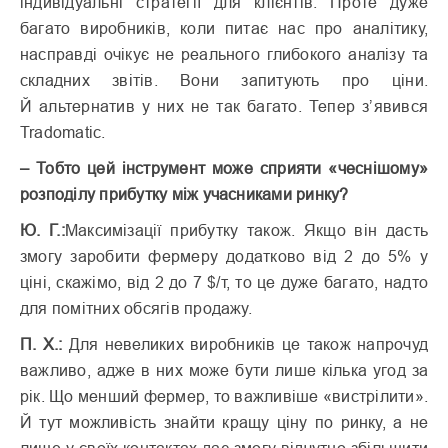
індивідуальні стратегії для клієнтів. Проте дуже
багато виробників, коли питає нас про аналітику,
насправді очікує не реального глибокого аналізу та
складних звітів. Вони запитують про ціни.
Й альтернатив у них не так багато. Тепер з’явився
Tradomatic.
– Тобто цей інструмент може сприя­ти «чеснішому»
розподілу прибутку між учасниками ринку?
Ю. Г.:
Максимізації прибутку також. Якщо він дасть
змогу заробити фермеру додатково від 2 до 5% у
ціні, скажімо, від 2 до 7 $/т, то це дуже багато, надто
для помітних обсягів продажу.
П. Х.:
Для невеликих виробників це також напрочуд
важливо, адже в них може бути лише кілька угод за
рік. Що менший фермер, то важливіше «вистрілити».
Й тут можливість знайти кращу ціну по ринку, а не