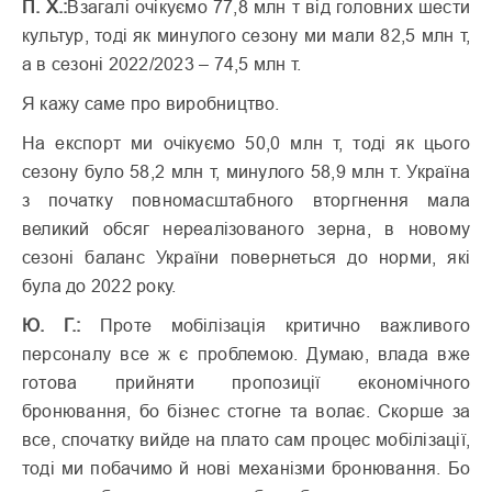
П. Х.:
Взагалі очікуємо 77,8 млн т від головних шести
культур, тоді як минулого сезону ми мали 82,5 млн т,
а в сезоні 2022/2023 – 74,5 млн т.
Я кажу саме про виробництво.
На експорт ми очікуємо 50,0 млн т, тоді як цього
сезону було 58,2 млн т, минулого 58,9 млн т. Україна
з початку повномасштабного вторг­нення мала
великий обсяг нереалізованого зерна, в новому
сезоні баланс України повернеться до норми, які
була до 2022 року.
Ю. Г.:
Проте мобілізація критично важливого
персоналу все ж є проблемою. Думаю, влада вже
готова прийняти пропозиції економічного
бронювання, бо бізнес стогне та волає. Скорше за
все, спочатку вийде на плато сам процес мобілізації,
тоді ми побачимо й нові механізми бронювання. Бо