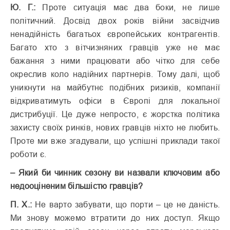
Ю. Г.:
Проте ситуація має два боки, не лише
політичний. Досвід двох років війни засвідчив
ненадійність багатьох європейських контрагентів.
Багато хто з вітчизняних гравців уже не має
бажання з ними працювати або чітко для себе
окреслив коло надійних партнерів. Тому далі, щоб
уникнути на майбутнє подібних ризиків, компанії
відкриватимуть офіси в Європі для локальної
дистрибуції. Це дуже непросто, є жорстка політика
захисту своїх ринків, нових гравців ніхто не любить.
Проте ми вже згадували, що успішні приклади такої
роботи є.
– Який би чинник сезону ви назвали ключовим або
недооціненим більшістю гравців?
П. Х.:
Не варто забувати, що порти – це не даність.
Ми знову можемо втратити до них доступ. Якщо