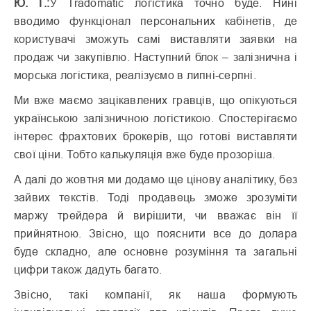
Ю. Г.:
У Tradomatic логістика точно буде. Нині
вводимо функціонал персональних кабінетів, де
користувачі зможуть самі виставляти заявки на
продаж чи закупівлю. Наступний блок – залізнична і
морська логістика, реалі­зуємо в липні-серпні.
Ми вже маємо зацікавлених гравців, що опікуються
українською залізничною логістикою. Спостерігаємо
інтерес фрахтових брокерів, що готові виставляти
свої ціни. Тобто калькуляція вже буде прозоріша.
А далі до жовтня ми додамо ще цінову аналітику, без
зайвих текстів. Тоді продавець зможе зрозуміти
маржу трейдера й вирішити, чи вважає він її
прийнятною. Звісно, що пояснити все до долара
буде складно, але основне розуміння та загальні
цифри також дадуть багато.
Звісно, такі компанії, як наша формують