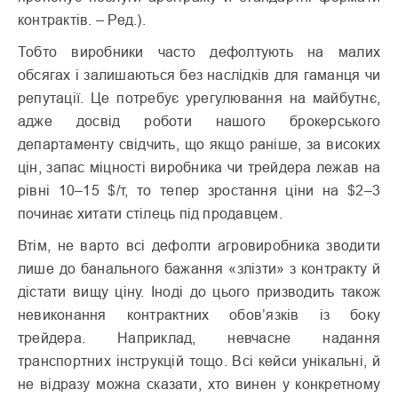
контрактів. –
Ред
.).
Тобто виробники часто дефолтують на малих
обсягах і залишаю­ть­ся без наслідків для гаманця чи
репутації. Це потребує урегулювання на майбутнє,
адже досвід роботи нашого брокерського
департаменту свідчить, що якщо раніше, за високих
цін, запас міцності виробника чи трейдера лежав на
рівні 10–15 $/т, то тепер зростання ціни на $2–3
починає хитати стілець під продавцем.
Втім, не варто всі дефолти агровиробника зводити
лише до банального бажання «злізти» з контракту й
дістати вищу ціну. Іноді до цього призводить також
невиконання контрактних обов’язків із боку
трейдера. Наприклад, невчасне надання
транспортних інструкцій тощо. Всі кейси унікальні, й
не відразу можна сказати, хто винен у конкретному