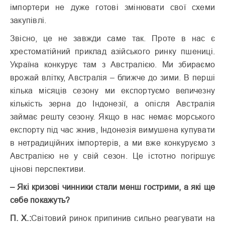
імпортери не дуже готові змінювати свої схеми
закупівлі.
Звісно, це не завжди саме так. Проте в нас є
хрестоматійний приклад азійського ринку пшениці.
Україна конкурує там з Австралією. Ми збираємо
врожай влітку, Австралія – ближче до зими. В перші
кілька місяців сезону ми експортуємо величезну
кількість зерна до Індонезії, а опісля Австралія
займає решту сезону. Якщо в нас немає морського
експорту під час жнив, Індонезія вимушена купувати
в нетрадиційних імпортерів, а ми вже конкуруємо з
Австралією не у свій сезон. Це істотно погіршує
цінові перспективи.
– Які кризові чинники стали менш гострими, а які ще
себе покажуть?
П. Х.:
Світовий ринок припинив сильно реагувати на