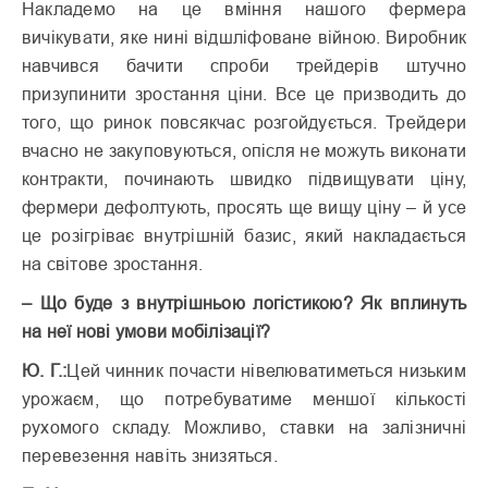
Накладемо на це вміння нашого фермера
вичікувати, яке нині відшліфоване війною. Виробник
навчився бачити спроби трейдерів штучно
призупинити зростання ціни. Все це призводить до
того, що ринок повсякчас розгойдується. Трейдери
вчасно не закуповуються, опісля не можуть виконати
контракти, починають швидко підвищувати ціну,
фермери дефолтують, просять ще вищу ціну – й усе
це розігріває внутрішній базис, який накладається
на світове зростання.
– Що буде з внутрішньою логістикою? Як вплинуть
на неї нові умови мобілізації?
Ю. Г.:
Цей чинник почасти нівелюватиметься низьким
урожаєм, що потребуватиме меншої кількості
рухомого складу. Можливо, ставки на залізничні
перевезення навіть знизяться.