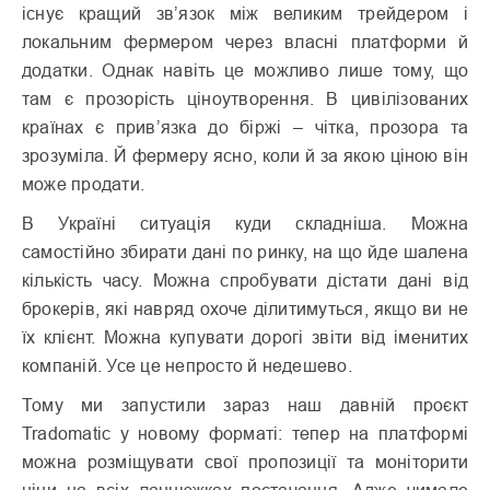
існує кращий зв’язок між великим трейдером і
локальним фермером через власні платформи й
додатки. Однак навіть це можливо лише тому, що
там є прозорість ціноутворення. В цивілізованих
країнах є прив’язка до біржі – чітка, прозора та
зрозуміла. Й фермеру ясно, коли й за якою ціною він
може продати.
В Україні ситуація куди складніша. Можна
самостійно збирати дані по ринку, на що йде шалена
кількість часу. Можна спробувати дістати дані від
брокерів, які навряд охоче ділитимуться, якщо ви не
їх клієнт. Можна купувати дорогі звіти від іменитих
компаній. Усе це непросто й недешево.
Тому ми запустили зараз наш давній проєкт
Tradomatic у новому форматі: тепер на платформі
можна розміщувати свої пропозиції та моніторити
ціни на всіх ланцюжках постачання. Адже чимало