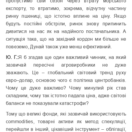
пропустимо свій сезон через втрату морського
експорту, то втратимо, зокрема, відчутну частину
ринку пшениці, що істотно вплине на ціну. Якщо
будуть постійні обстріли, ринок знову припинить
дивитися на нас як на надійного постачальника. А
ситуація така, що на західний кордон ми більше не
повеземо, Дунай також уже менш ефективний.
Ю. Г.:
Я б згадав ще один важливий чинник, на який
зазвичай пересічні агровиробники не дуже
зважають. Це – глобальний світовий тренд руху
євро–долар, основою чого є політика центробанків.
Чому це дуже важливо? Чому минулий рік став
складним, чому так істотно падала ціна, адже світові
баланси не показували катастрофи?
Тому що великі фонди, які зазвичай використовують
commodities, товарні активи як метод спекуляції,
перейшли в інший, цікавіший інструмент – облігації,