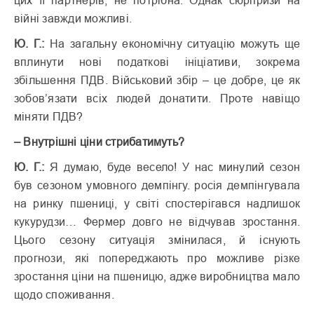
цих її партнерів, не потрібна. Однак сюрпризи на
війні завжди можливі.
Ю. Г.:
На загальну економічну ситуацію можуть ще
вплинути нові податкові ініціативи, зокрема
збільшення ПДВ. Військовий збір – це добре, це як
зобов’язати всіх людей донатити. Проте навіщо
міняти ПДВ?
– Внутрішні ціни стрибатимуть?
Ю. Г.:
Я думаю, буде весело! У нас минулий сезон
був сезоном умовного демпінгу. росія демпінгувала
на ринку пшениці, у світі спостерігався надлишок
кукурудзи… Фермер довго не відчував зростання.
Цього сезону ситуація змінилася, й існують
прогнози, які попереджають про можливе різке
зростання ціни на пшеницю, адже виробництва мало
щодо споживання.