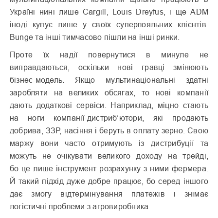
Україні нині лише Cargill, Louis Dreyfus, і ще ADM
іноді купує лише у своїх суперлояльних клієнтів.
Bunge та інші тимчасово пішли на інші ринки.
Проте їх надії повернутися в минуле не
виправдаються, оскільки нові гравці змінюють
бізнес-модель. Якщо мультинаціональні здатні
заробляти на великих обсягах, то нові компанії
дають додаткові сервіси. Наприклад, міцно стають
на ноги компанії-дистри­б’ю­тори, які продають
добрива, ЗЗР, насіння і беруть в оплату зерно. Свою
маржу вони часто отримують із дистрибуції та
можуть не очікувати великого доходу на трейді,
бо це лише інструмент розрахунку з ними фермера.
Й такий підхід дуже добре працює, бо серед іншого
дає змогу відтермінування платежів і знімає
логістичні проб­леми з агровиробника.