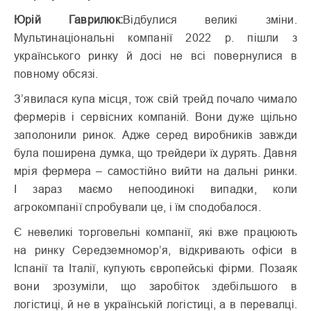
Юрій Гаврилюк:
Відбулися великі зміни.
Мультинаціональні компанії 2022 р. пішли з
українського ринку й досі не всі повернулися в
повному обсязі.
З’явилася купа місця, тож свій трейд почало чимало
фермерів і сервісних компаній. Вони дуже щільно
заполонили ринок. Адже серед виробників завжди
була поширена думка, що трейдери їх дурять. Давня
мрія фермера – самостійно вийти на дальні ринки.
І зараз маємо непоодинокі випадки, коли
агрокомпанії спробували це, і їм сподобалося.
Є невеликі торговельні компанії, які вже працюють
на ринку Середземномор’я, відкривають офіси в
Іспанії та Італії, купують європейські фірми. Позаяк
вони зрозуміли, що заробіток здебільшого в
логістиці, й не в українській логістиці, а в перевалці.