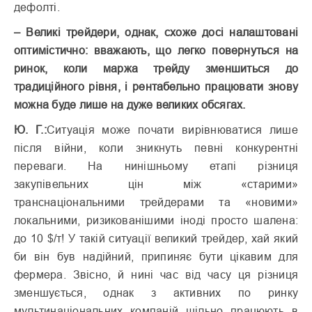
дефолті.
– Великі трейдери, однак, схоже досі налаштовані
оптимістично: вважають, що легко повернуться на
ринок, коли маржа трейду зменшиться до
традиційного рівня, і рентабельно працювати знову
можна буде лише на дуже великих обсягах.
Ю. Г.:
Ситуація може почати вирівнюватися лише
після війни, коли зникнуть певні конкурентні
переваги. На нинішньому етапі різниця
закупівельних цін між «старими»
транснаціональними трейдерами та «новими»
локальними, ризикованішими іноді просто шалена:
до 10 $/т! У такій ситуації великий трейдер, хай який
би він був надійний, припиняє бути цікавим для
фермера. Звісно, й нині час від часу ця різниця
зменшується, однак з активних по ринку
мультинаціональних компаній щільно працюють в