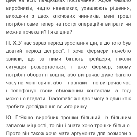
виробників, надто невеликих, ухвалюють рішення,
виходячи з двох ключових чинників: мені гроші
потрібні саме тепер на гострі операційні витрати чи
можна почекати? І яка ціна?
П. Х.:
У нас зараз період зростання цін, а до того був
довгий період депресії. І хоча фермери начебто
звикли, що за ними бігають трейдери, інколи
ситуація розвертається, і вже фермер, якому
потрібні оборотні кошти, або витрачає дуже багато
часу на моніторинг, або – навпаки – не витрачає час
і телефонує своїм обмеженим контактам, а тоді
може не вгадати. Tradomatic же дає змогу в один клік
зробити дослідження всього ринку.
Ю. Г.:
Якщо виробник трошки більший, із більшим
запасом міцності, то він і знати хоче трошки більше.
Проте він також хоче мати аргументи для розмови з