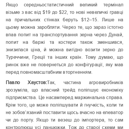
Якщо середньостатистичний великий термінал
візьме з вас від $19 до $22, то нові невеличкі гравці
на причальних стінках беруть $12–15. Лише на
цьому можна заробляти. Через те, що зараз істотно
впав попит на транспортування зерна через Дунай,
попит на баржі та костери також зменшився,
знизилася ціна, й можна вигідно возити зерно до
Туреччини, Греції та інших країн. Тому думаю, що
ринок вже не повернеться до конфігурації, яку мав
перед повномасштабним вторгненням.
Павло Хаустов:
Так, частина агровиробників
зрозуміла, що власний трейд поліпшує економіку
підприємства. Це насамперед маржинальна справа.
Крім того, це може поліпшувати й гнучкість, коли ти
не зобов’язаний поставити щось вчасно на елеватор
чи до порту. Якщо ти везеш до імпортера, то сам
контролюєш усі ланцюжки. Тож до старої схеми ми