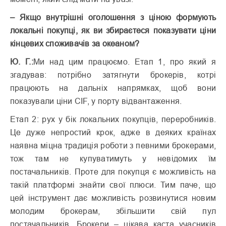
– Якщо внутрішні оголошення з ціною формують
локальні покупці, як ви збираєтеся показувати ціни
кінцевих споживачів за океаном?
Ю. Г.:
Ми над цим працюємо. Етап 1, про який я
згадував: потрібно затягнути брокерів, котрі
працюють на дальніх напрямках, щоб вони
показували ціни CIF, у порту відвантаження.
Етап 2: рух у бік локальних покупців, переробників.
Це дуже непрос­тий крок, адже в деяких країнах
наявна міцна традиція роботи з певними брокерами,
тож там не купуватимуть у невідомих їм
постачальників. Проте для покупця є можливість на
такій платформі знайти свої плюси. Тим паче, що
цей інструмент дає можливість розвинутися новим
молодим брокерам, збільшити свій пул
постачальників. Брокери – цікава каста учасників