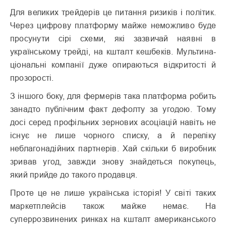
Для великих трейдерів це питання ризиків і політик.
Через цифрову платформу майже неможливо буде
просунути сірі схеми, які зазвичай наявні в
українському трейді, на кшталт кешбеків. Мульти­на­
ціональ­ні компанії дуже опираються відкритості й
прозорості.
З іншого боку, для фермерів така платформа робить
занадто публічним факт дефолту за угодою. Тому
досі серед профільних зернових асоціацій навіть не
існує не лише чорного списку, а й переліку
неблагонадійних партнерів. Хай скільки б виробник
зривав угод, завжди знову знайдеться покупець,
який прийде до такого продавця.
Проте це не лише українська історія! У світі таких
маркетплейсів також майже немає. На
суперрозвинених ринках на кшталт американського