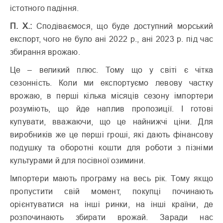
істотного падіння.
П. Х.:
Сподіваємося, що буде доступний морський
експорт, чого не було ані 2022 р., ані 2023 р. під час
збирання врожаю.
Це – великий плюс. Тому що у світі є чітка
сезонність. Коли ми експортуємо левову частку
врожаю, в перші кілька місяців сезону імпортери
розуміють, що йде наплив пропозиції. І готові
купувати, вважаючи, що це найнижчі ціни. Для
виробників же це перші гроші, які дають фінансову
подушку та оборотні кошти для роботи з пізніми
культурами й для посівної озимини.
Імпортери мають програму на весь рік. Тому якщо
пропустити свій момент, покупці починають
орієнтуватися на інші ринки, на інші країни, де
розпочинають збирати врожай. Заради нас