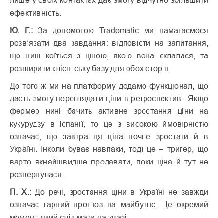
лише у своїх контактах дає змогу відчутно збільшити
ефективність.
Ю. Г.:
За допомогою Tradomatic ми намагаємося
розв’язати два завдання: відповісти на запитання,
що нині коїться з ціною, якою вона склалася, та
розширити клієнтську базу для обох сторін.
До того ж ми на платформу додамо функціонал, що
дасть змогу переглядати ціни в ретроспективі. Якщо
фермер нині бачить активне зростання ціни на
кукурудзу в Іспанії, то це з високою ймовірністю
означає, що завтра ця ціна почне зростати й в
Україні. Інколи буває навпаки, тоді це – тригер, що
варто якнайшвидше продавати, поки ціна й тут не
розвернулася.
П. Х.:
До речі, зростання ціни в Україні не завжди
означає гарний прогноз на майбутнє. Це окремий
момент, який слід мати на увазі.