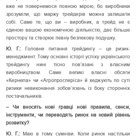
вже не повернемося повною мірою, бо виробники
зрозуміли, що маржу трейдерів можна залишати
собі. Саме те, що ви – виробник, а трейд не є
єдиною вашою економічною діяльністю, дає більше
простору та створює певну безпекову подушку.
Ю. Г.:
Головне питання трейдингу – це ризик-
менеджмент. Тому основ­ні історії успіху українського
трейдингу нині тісно пов’язані з власним
виробництвом. Саме великі власні обсяги
«Кернела» чи «Агро­просперіса» й хеджують по суті
ризики невиконання зобов’язань із боку сторонніх
постачальників.
– Чи вносять нові гравці нові правила, сенси,
інструменти, чи переводять ринок на новий рівень
розвитку?
Ю. Г.:
Маю в тому сумніви. Коли ринок настільки