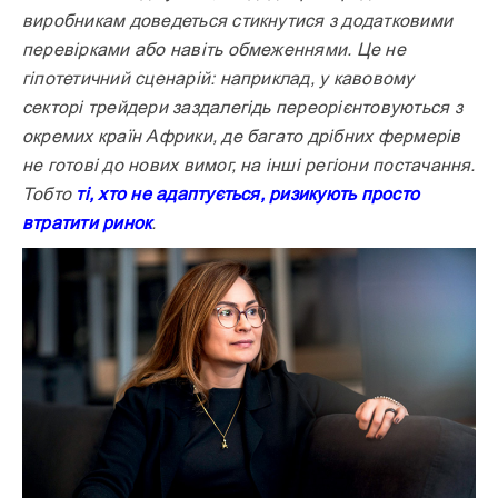
виробникам доведеться стикнутися з додатковими
перевірками або навіть обмеженнями. Це не
гіпотетичний сценарій: наприклад, у кавовому
секторі трейдери заздалегідь переорієнтовуються з
окремих країн Африки, де багато дрібних фермерів
не готові до нових вимог, на інші регіони постачання.
Тобто
ті, хто не адаптується, ризикують просто
втратити ринок
.