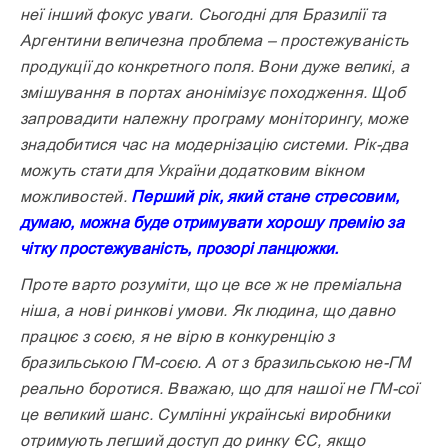
неї інший фокус уваги. Сьогодні для Бразилії та
Аргентини величезна проблема – простежуваність
продукції до конкретного поля. Вони дуже великі, а
змішування в портах анонімізує походження. Щоб
запровадити належну програму моніторингу, може
знадобитися час на модернізацію системи. Рік-два
можуть стати для України додатковим вікном
можливостей.
Перший рік, який стане стресовим,
думаю, можна буде отримувати хорошу премію за
чітку простежуваність, прозорі ланцюжки.
Проте варто розуміти, що це все ж не преміальна
ніша, а нові ринкові умови. Як людина, що давно
працює з соєю, я не вірю в конкуренцію з
бразильською ГМ-соєю. А от з бразильською не-ГМ
реально боротися. Вважаю, що для нашої не ГМ-сої
це великий шанс. Сумлінні українські виробники
отримують легший доступ до ринку ЄС, якщо