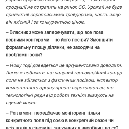
продукції не потрапить на ринок ЄС. Урожай не буде
прийнятий європейськими трейдерами, навіть якщо
він якісний і за конкурентною ціною.
– Власник зможе заперечувати, що все поза
певними контурами – не його посіви? Зменшити
формальну площу ділянки, не заходячи на
проблемні зони?
– Йому тоді доведеться це аргументовано доводити.
Легко ж побачити, що наданий геолокаційний контур
поля не збігається з фактичним посівом. Інспектор
компетентного органу просто переконається, що
технологічні ряди від роботи техніки вказують на
єдиний масив.
– Регламент передбачає моніторинг тільки
конкретного поля під соєю в конкретний сезон чи
всіх полів у сівозміні, залучених у виробництво сої,