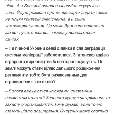
лісів. А в Бразилії основ­на сівозміна «кукурудза –
соя». Йдуть розмови про те, що варто додати також
не тільки критерій знеліснення, а й зміни
землекористування. Це може бути спрямовано на
захист луків, пасовищ, земель у водозахисних
смугах.
– На півночі України деякі ділянки після деградації
системи меліорації заболотилися. З інтенсифікацією
аграрного виробництва їх повторно осушують. Ці
землі можуть стати ціллю дальшого розширення
регламенту, тобто бути ризикованими для
агровиробників як актив?
– Болота вважаються ключовим, системним
елементом стратегії Зеленого курсу з підтримання та
захисту біорізноманіття. Тому, думаю, вони точно
стануть ціллю розширення. Супутник може спокійно