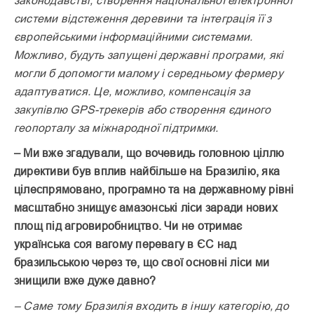
системи відстеження деревини та інтеграція її з
європейськими інформаційними системами.
Можливо, будуть запущені державні програми, які
могли б допомогти малому і середньому фермеру
адаптуватися. Це, можливо, компенсація за
закупівлю GPS-трекерів або створення єдиного
геопорталу за міжнародної підтримки.
– Ми вже згадували, що вочевидь головною ціллю
директиви був вплив найбільше на Бразилію, яка
цілеспрямовано, програмно та на державному рівні
масштабно знищує амазонські ліси заради нових
площ під агровиробництво. Чи не отримає
українська соя вагому перевагу в ЄС над
бразильською через те, що свої основні ліси ми
знищили вже дуже давно?
– Саме тому Бразилія входить в іншу категорію, до