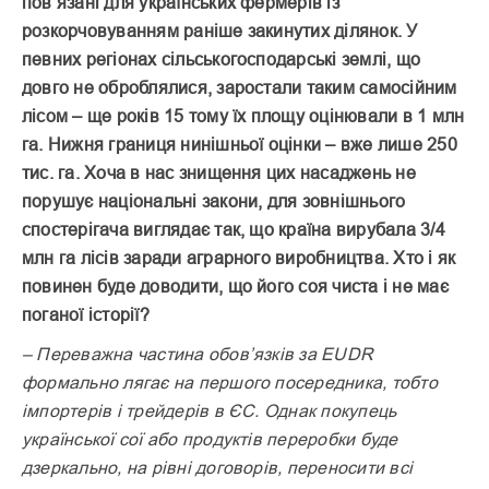
пов’язані для українських фермерів із
розкорчовуванням раніше закинутих ділянок. У
певних регіонах сільськогосподарські землі, що
довго не оброблялися, заростали таким самосійним
лісом – ще років 15 тому їх площу оцінювали в 1 млн
га. Нижня границя нинішньої оцінки – вже лише 250
тис. га. Хоча в нас знищення цих насад­жень не
порушує національні закони, для зовнішнього
спостерігача виглядає так, що країна вирубала 3/4
млн га лісів заради аграрного виробництва. Хто і як
повинен буде доводити, що його соя чиста і не має
поганої історії?
– Переважна частина обов’язків за EUDR
формально лягає на першого посередника, тобто
імпортерів і трейдерів в ЄС. Однак покупець
української сої або продуктів переробки буде
дзеркально, на рівні договорів, переносити всі