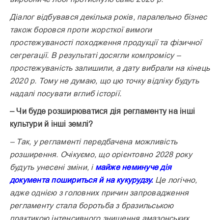
Діалог відбувався декілька років, паралельно бізнес
також боровся проти жорсткої вимоги
простежуваності походження продукції та фізичної
сегрегації. В результаті досягли компромісу –
простежуваність залишили, а дату вибрали на кінець
2020 р. Тому не думаю, що цю точку відліку будуть
надалі посувати вглиб історії.
– Чи буде розширюватися дія регламенту на інші
культури й інші землі?
– Так, у регламенті передбачена можливість
розширення. Очі­куємо, що орієнтовно 2028 року
будуть унесені зміни, і
майже неминуче дія
документа пошириться й на кукурудзу.
Це логічно,
адже однією з головних причин запровадження
регламенту стала боротьба з бразильською
практикою інтенсивного знищення амазонських