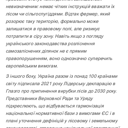
невизначеним: немає чітких інструкцій вважати їх
лісом чи сільгоспугіддями. Відтак фермер, який
розо­рює таку територію, формально може
залишатися в правовому полі, але ризикує
потрапити в сіру зону. Навіть якщо з погляду
українського законодавства розліснення
самозаліснених ділянок не є прямим
правопорушенням, воно однозначно суперечить
європейським вимогам.
З іншого боку, Україна разом із понад 100 країнами
світу підписала 2021 року Лідерську декларацію в
Глазго про припинення вирубки лісів до 2030 року.
Представники Верховної Ради та Уряду
підкреслюють, що відбувається гармонізація
національної нормативної бази з вимогами ЄС і в
плані уточнення дефініцій у лісовому і земельному
законодавстві, створення національної електронної