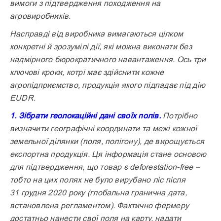
вимоги з підтвердження поход­ження на
агровиробників.
Насправді від виробника вимагаються цілком
конкретні й зрозумілі дії, які можна виконати без
надмірного бюрократичного навантаження. Ось три
ключові кроки, котрі має здійснити кожне
агропідприємство, продукція якого підпадає під дію
EUDR.
1. Зібрати геолокаційні дані своїх полів.
Потрібно
визначити географічні координати та межі кожної
земельної ділянки (поля, полігону), де вирощується
експортна продукція. Ця інформація стане основою
для підтвердження, що товар є deforestation-free –
тобто на цих полях не було вирубано ліс після
31 грудня 2020 року (глобальна гранична дата,
встановлена регламентом). Фактично фермеру
достатньо нанести свої поля на карту, надати