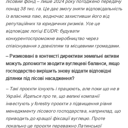
лісовий фонд – лише 2024 року погоджено передачу
понад 38 тис. га. Це дає змогу зняти відповідальність
із власника паю, водночас захистивши його від
репутаційних та юридичних ризиків. Усе це
відповідає логіці EUDR: будувати
конкурентоспроможне виробництво через
співіснування з довкіллям та місцевими громадами.
– Ризиковані в контексті директиви земельні активи
можуть допомогти зводити вуглецеві баланси, якщо
господарство вирішить знову віддати відповідні
ділянки під лісові насадження?
– Такі проєкти існують і працюють, але поки що не в
Україні. Йдеться про те, що великі компанії
інвестують у forestry проєкти з підвищення рівня
менеджменту лісового господарства, наприклад, що
приводить до кращої фіксації вуглецю. Проте
локально це проєкти переважно Латинської