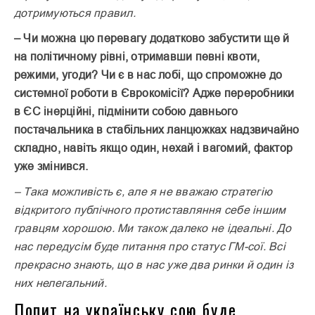
дотримуються правил.
– Чи можна цю перевагу додатково забустити ще й
на політичному рівні, отримавши певні квоти,
режими, угоди? Чи є в нас лобі, що спроможне до
системної роботи в Єврокомісії? Адже переробники
в ЄС інерційні, підмінити собою давнього
постачальника в стабільних ланцюжках надзвичайно
складно, навіть якщо один, нехай і вагомий, фактор
уже змінився.
– Така можливість є, але я не вважаю стратегію
відкритого публічного протиставляння себе іншим
гравцям хорошою. Ми також далеко не ідеальні. До
нас передусім буде питання про статус ГМ-сої. Всі
прекрасно знають, що в нас уже два ринки й один із
них нелегальний.
Попит на українську сою буде