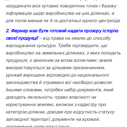
координати всіх кутових поворотних точок і базову
інформацію щодо виробництва на цих ділянках, а
для полів менше як 4 га достатньо одного центроїда.
2. Фермер має бути готовий надати прозору історію
своєї продукції
– від права на землю до способу
вирощування культури. Треба підтвердити, що
виробництво на земельних ділянках, з яких походить
продукція, є законним за всіма аспектами: земля
використовується за цільовим призначенням,
урожай вирощено відповідно до національного
законодавства й отримано всі необхідні дозволи.
Іншими словами, потрібен набір документів, який
доводить легальність: право власності чи
користування землею, виписки з кадастру про
категорію ділянки, довідки про відсутність статусу
заповідної території, документи на врожай,
дотримання норм праці тощо.