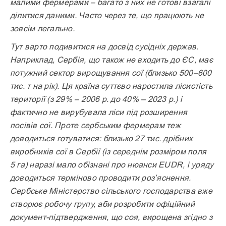
малими фермерами – багато з них не готові взагалі
ділитися даними. Часто через те, що працюють не
зовсім легально.
Тут варто подивитися на досвід сусідніх держав.
Наприклад, Сербія, що також не входить до ЄС, має
потужний сектор вирощування сої (близько 500–600
тис. т на рік). Ця країна суттєво наростила лісистість
території (з 29% – 2006 р. до 40% – 2023 р.) і
фактично не вирубувала ліси під розширення
посівів сої. Проте сербським фермерам теж
доводиться готуватися: близько 27 тис. дрібних
виробників сої в Сербії (із середнім розміром поля
5 га) наразі мало обізнані про нюанси EUDR, і уряду
доводиться терміново проводити роз’яснення.
Сербське Міністерство сільського господарства вже
створює робочу групу, аби розробити офіційний
документ-підтвердження, що соя, вирощена згідно з