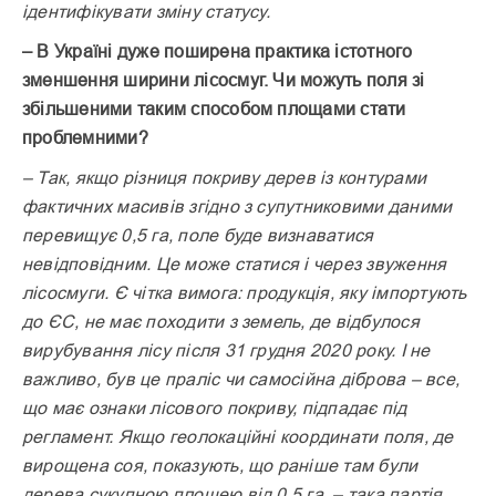
ідентифікувати зміну статусу.
– В Україні дуже поширена практика істотного
зменшення ширини лісосмуг. Чи можуть поля зі
збільшеними таким способом площами стати
проблемними?
– Так, якщо різниця покриву дерев із контурами
фактичних масивів згідно з супутниковими даними
перевищує 0,5 га, поле буде визнаватися
невідповідним. Це може статися і через звуження
лісосмуги. Є чітка вимога: продукція, яку імпортують
до ЄС, не має походити з земель, де відбулося
вирубування лісу після 31 грудня 2020 року. І не
важливо, був це праліс чи самосійна діброва – все,
що має ознаки лісового покриву, підпадає під
регламент. Якщо геолокаційні координати поля, де
вирощена соя, показують, що раніше там були
дерева сукупною площею від 0,5 га, – така партія