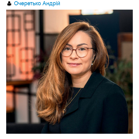
Очеретько Андрій