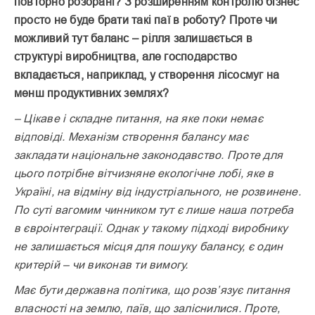
повторно розорані? З розширенням контролю бізнес
просто не буде брати такі паї в роботу? Проте чи
можливий тут баланс – рілля залишається в
структурі виробництва, але господарство
вкладається, наприклад, у створення лісосмуг на
менш продуктивних землях?
– Цікаве і складне питання, на яке поки немає
відповіді. Механізм створення балансу має
закладати національне законодавство. Проте для
цього потрібне вітчизняне екологічне лобі, яке в
Україні, на відміну від індустріального, не розвинене.
По суті вагомим чинником тут є лише наша потреба
в євроінтеграції. Однак у такому підході виробнику
не залишається місця для пошуку балансу, є один
критерій – чи виконав ти вимогу.
Має бути державна політика, що розв’язує питання
власності на землю, паїв, що заліснилися. Проте,