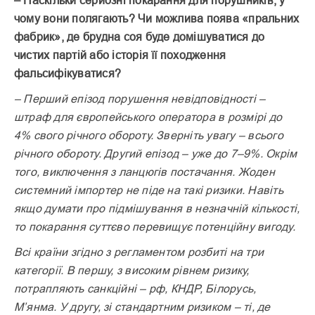
– Наскільки серйозні покарання для порушників, у
чому вони полягають? Чи можлива поява «пральних
фабрик», де брудна соя буде домішуватися до
чистих партій або історія її походження
фальсифікуватися?
– Перший епізод порушення невідповідності –
штраф для європейського оператора в розмірі до
4% свого річного обороту. Зверніть увагу – всього
річного обороту. Другий епізод – уже до 7–9%. Окрім
того, виключення з ланцюгів постачання. Жоден
системний імпортер не піде на такі ризики. Навіть
якщо думати про підмішування в незначній кількості,
то покарання суттєво перевищує потенційну вигоду.
Всі країни згідно з регламентом розбиті на три
категорії. В першу, з високим рівнем ризику,
потрапляють санкційні – рф, КНДР, Білорусь,
М’янма. У другу, зі стандартним ризиком – ті, де