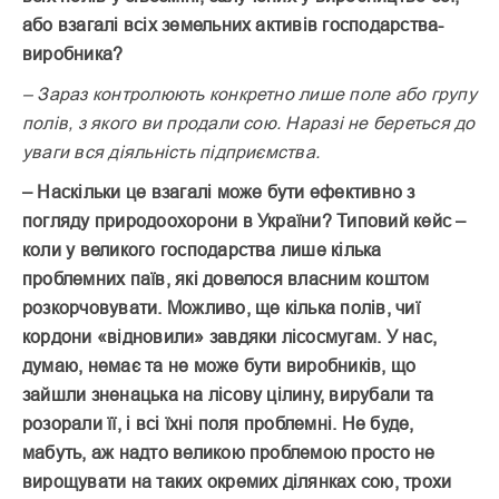
або взагалі всіх земельних активів господарства-
виробника?
– Зараз контролюють конкретно лише поле або групу
полів, з якого ви продали сою. Наразі не береться до
уваги вся діяльність підприємства.
– Наскільки це взагалі може бути ефективно з
погляду природоохорони в України? Типовий кейс –
коли у великого господарства лише кілька
проблемних паїв, які довелося власним коштом
розкорчовувати. Можливо, ще кілька полів, чиї
кордони «відновили» завдяки лісосмугам. У нас,
думаю, немає та не може бути виробників, що
зайшли зненацька на лісову цілину, вирубали та
розорали її, і всі їхні поля проблемні. Не буде,
мабуть, аж надто великою проб­лемою просто не
вирощувати на таких окремих ділянках сою, трохи