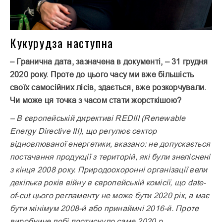
Кукурудза наступна
– Гранична дата, зазначена в документі, – 31 грудня
2020 року. Проте до цього часу ми вже більшість
своїх самосійних лісів, здається, вже розкорчували.
Чи може ця точка з часом стати жорсткішою?
– В європейській директиві REDIII (Renewable
Energy Directive III), що регулює сектор
відновлюваної енергетики, вказано: не допускається
постачання продукції з територій, які були знеліснені
з кінця 2008 року. Природоохоронні організації вели
декілька років війну в європейській комісії, що date-
of-cut цього регламенту не може бути 2020 рік, а має
бути мінімум 2008-й або принаймні 2016-й. Проте
виробниче лобі протиснуло саме 2020 р.