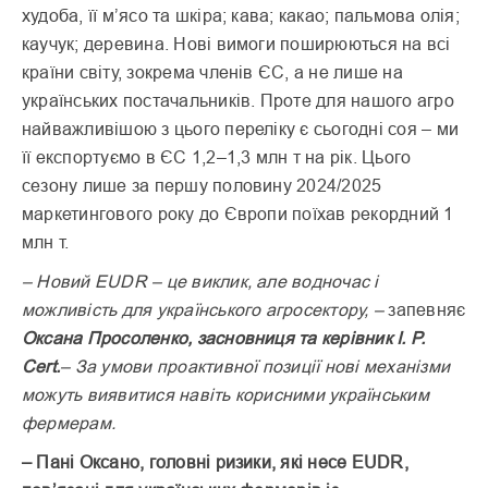
худоба, її м’ясо та шкіра; кава; какао; пальмова олія;
каучук; деревина. Нові вимоги поширюються на всі
країни світу, зокрема членів ЄС, а не лише на
українських постачальників. Проте для нашого агро
найважливішою з цього переліку є сьогодні соя – ми
її експортуємо в ЄС 1,2–1,3 млн т на рік. Цього
сезону лише за першу половину 2024/2025
маркетингового року до Європи поїхав рекордний 1
млн т.
– Новий EUDR – це виклик, але водночас і
можливість для українського агросектору, –
запевняє
Оксана Просоленко, засновниця та керівник I. P.
Cert.
– За умови проактивної позиції нові механізми
можуть виявитися навіть корисними українським
фермерам.
– Пані Оксано, головні ризики, які несе EUDR,