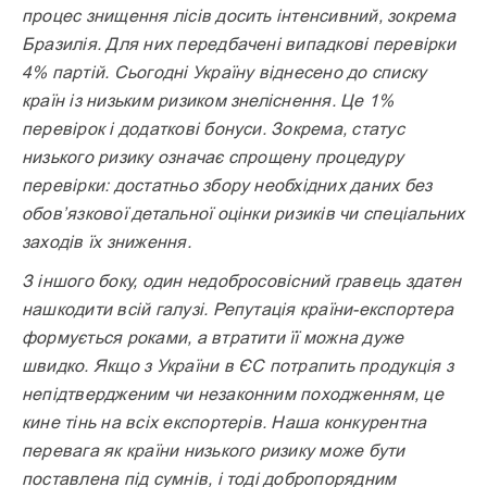
процес знищення лісів досить інтенсивний, зокрема
Бразилія. Для них передбачені випадкові перевірки
4% партій. Сьогодні Україну віднесено до списку
країн із низьким ризиком знеліснення. Це 1%
перевірок і додаткові бонуси. Зокрема, статус
низького ризику означає спрощену процедуру
перевірки: достатньо збору необхідних даних без
обов’язкової детальної оцінки ризиків чи спеціальних
заходів їх зниження.
З іншого боку, один недобросовісний гравець здатен
нашкодити всій галузі. Репутація країни-експортера
формується роками, а втратити її можна дуже
швидко. Якщо з України в ЄС потрапить продукція з
непідтвердженим чи незаконним походженням, це
кине тінь на всіх експортерів. Наша конкурентна
перевага як країни низького ризику може бути
поставлена під сумнів, і тоді добропорядним