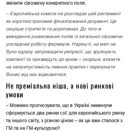
змінити сівозміну конкретного поля.
– Європейська комісія не розглядає цей регламент
як короткостроковий фіналізований документ. Це
скоріше стратегія та дороговказ. До того ж
виведення ризикованих полів із загальної сівозміни
ускладнює роботу фермерів. Нарешті, на меті не
було одразу запровадити репресії, що зруйнують
компанії та призведуть до кризи – скоріше, вказати
на неприпустимість певних практик і переконати
бізнес від них відмовитися.
Не преміальна ніша, а нові ринкові
умови
– Можемо прогнозувати, що в Україні неминуче
сформується два ринки сої: для європейського ринку
та іншого світу, з різною ціною – як це вже сталося з
ГМ та не ГМ-культурою?