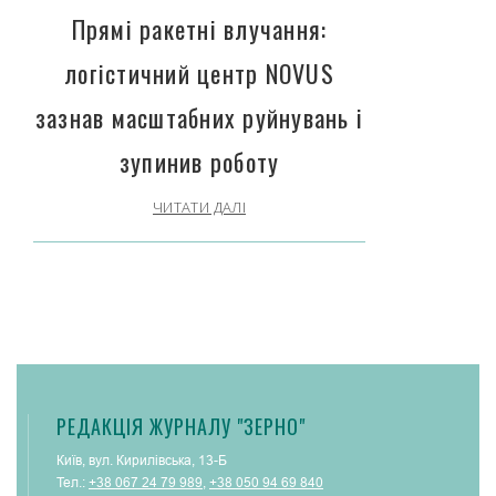
Прямі ракетні влучання:
логістичний центр NOVUS
зазнав масштабних руйнувань і
зупинив роботу
ЧИТАТИ ДАЛІ
РЕДАКЦІЯ ЖУРНАЛУ "ЗЕРНО"
Київ, вул. Кирилівська, 13-Б
Тел.:
+38 067 24 79 989
,
+38 050 94 69 840