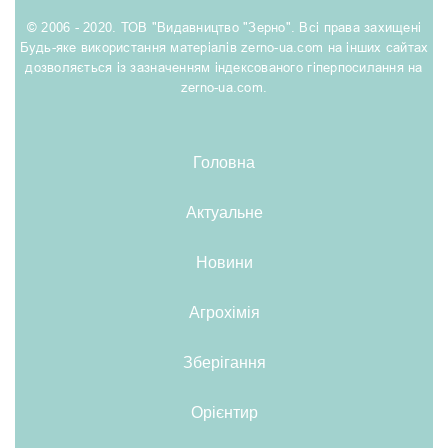
© 2006 - 2020. ТОВ "Видавництво "Зерно". Всі права захищені
Будь-яке використання матеріалів zerno-ua.com на інших сайтах
дозволяється із зазначенням індексованого гіперпосилання на
zerno-ua.com.
Головна
Актуальне
Новини
Агрохімія
Зберігання
Орієнтир