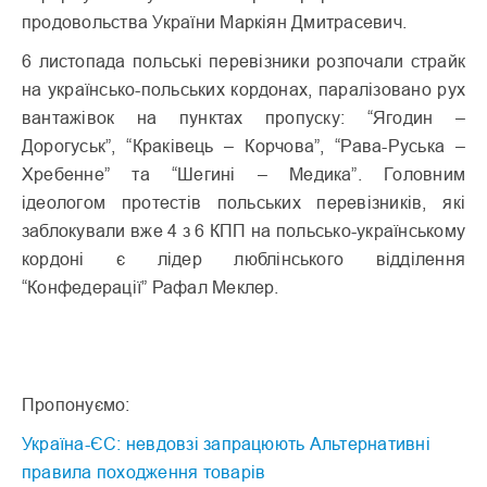
продовольства України Маркіян Дмитрасевич.
6 листопада польські перевізники розпочали страйк
на українсько-польських кордонах, паралізовано рух
вантажівок на пунктах пропуску: “Ягодин –
Дорогуськ”, “Краківець – Корчова”, “Рава-Руська –
Хребенне” та “Шегині – Медика”. Головним
ідеологом протестів польських перевізників, які
заблокували вже 4 з 6 КПП на польсько-українському
кордоні є лідер люблінського відділення
“Конфедерації” Рафал Меклер.
Пропонуємо:
Україна-ЄС: невдовзі запрацюють Альтернативні
правила походження товарів