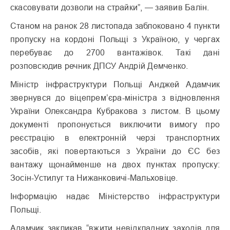
скасовувати дозволи на страйки”, — заявив Балін.
Станом на ранок 28 листопада заблоковано 4 пункти
пропуску на кордоні Польщі з Україною, у чергах
перебуває до 2700 вантажівок. Такі дані
розповсюдив речник ДПСУ Андрій Демченко.
Міністр інфраструктури Польщі Анджей Адамчик
звернувся до віцепрем’єра-міністра з відновлення
України Олександра Кубракова з листом. В цьому
документі пропонується виключити вимогу про
реєстрацію в електронній черзі транспортних
засобів, які повертаються з України до ЄС без
вантажу щонайменше на двох пунктах пропуску:
Зосін-Устилуг та Нижанковичі-Мальховіце.
Інформацію надає Міністерство інфраструктури
Польщі.
Адамчик закликав “вжити невідкладних заходів для