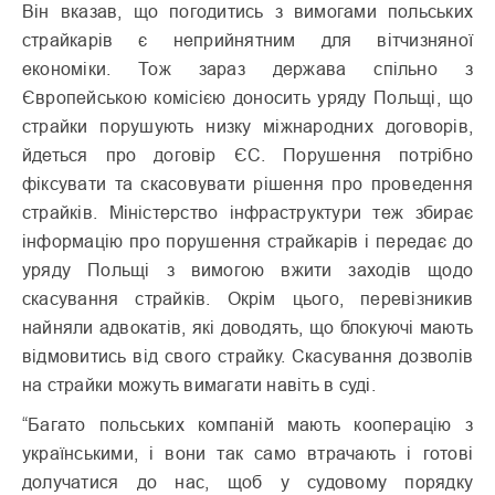
Він вказав, що погодитись з вимогами польських
страйкарів є неприйнятним для вітчизняної
економіки. Тож зараз держава спільно з
Європейською комісією доносить уряду Польщі, що
страйки порушують низку міжнародних договорів,
йдеться про договір ЄС. Порушення потрібно
фіксувати та скасовувати рішення про проведення
страйків. Міністерство інфраструктури теж збирає
інформацію про порушення страйкарів і передає до
уряду Польщі з вимогою вжити заходів щодо
скасування страйків. Окрім цього, перевізникив
найняли адвокатів, які доводять, що блокуючі мають
відмовитись від свого страйку. Скасування дозволів
на страйки можуть вимагати навіть в суді.
“Багато польських компаній мають кооперацію з
українськими, і вони так само втрачають і готові
долучатися до нас, щоб у судовому порядку