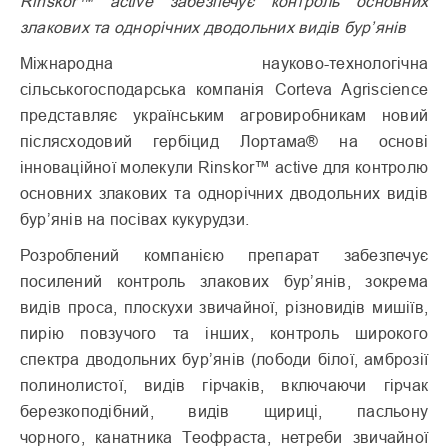
Rinskor™ active забезпечує контроль основних
злакових та однорічних дводольних видів бур’янів
Міжнародна науково-технологічна
сільськогосподарська компанія Corteva Agriscience
представляє українським агровиробникам новий
післясходовий гербіцид Лортама® на основі
інноваційної молекули Rinskor™ active для контролю
основних злакових та однорічних дводольних видів
бур’янів на посівах кукурудзи.
Розроблений компанією препарат забезпечує
посилений контроль злакових бур’янів, зокрема
видів проса, плоскухи звичайної, різновидів мишіїв,
пирію повзучого та інших, контроль широкого
спектра дводольних бур’янів (лободи білої, амброзії
полинолистої, видів гірчаків, включаючи гірчак
березкоподібний, видів щириці, пасльону
чорного, канатника Теофраста, нетреби звичайної