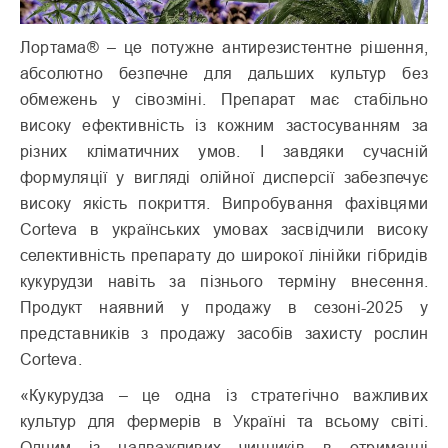
Лортама® – це потужне антирезистентне рішення,
абсолютно безпечне для дальших культур без
обмежень у сівозміні. Препарат має стабільно
високу ефективність із кожним застосуванням за
різних кліматичних умов. І завдяки сучасній
формуляції у вигляді олійної дисперсії забезпечує
високу якість покриття. Випробування фахівцями
Corteva в українських умовах засвідчили високу
селективність препарату до широкої лінійки гібридів
кукурудзи навіть за пізнього терміну внесення.
Продукт наявний у продажу в сезоні-2025 у
представників з продажу засобів захисту рослин
Corteva.
«Кукурудза – це одна із стратегічно важливих
культур для фермерів в Україні та всьому світі.
Одним із надважливих чинників в отриманні