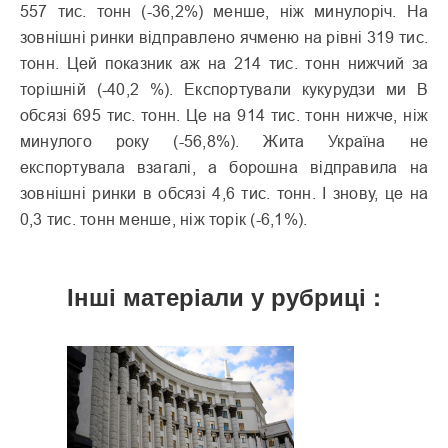
557 тис. тонн (-36,2%) менше, ніж минулоріч. На
зовнішні ринки відправлено ячменю на рівні 319 тис.
тонн. Цей показник аж на 214 тис. тонн нижчий за
торішній (-40,2 %). Експортували кукурудзи ми В
обсязі 695 тис. тонн. Це на 914 тис. тонн нижче, ніж
минулого року (-56,8%). Жита Україна не
експортувала взагалі, а борошна відправила на
зовнішні ринки в обсязі 4,6 тис. тонн. І знову, це на
0,3 тис. тонн менше, ніж торік (-6,1%).
Інші матеріали у рубриці :