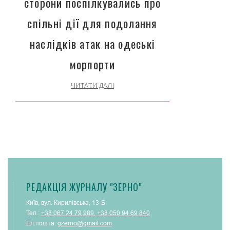
сторони поспілкувались про
спільні дії для подолання
наслідків атак на одеські
морпорти
ЧИТАТИ ДАЛІ
РЕДАКЦІЯ ЖУРНАЛУ "ЗЕРНО"
Київ, вул. Кирилівська, 13-Б
Тел.:
+38 067 24 79 989
,
+38 050 94 69 840
Ел.пошта:
gzerno@gmail.com