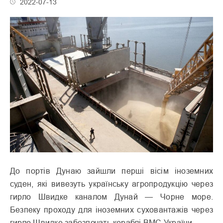
2022-07-13
До портів Дунаю зайшли перші вісім іноземних
суден, які вивезуть українську агропродукцію через
гирло Швидке каналом Дунай — Чорне море.
Безпеку проходу для іноземних суховантажів через
гирло Швидке забезпечать кораблі ВМС України.