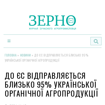
По
ГОЛОВНА
»
НОВИНИ
»
ДО ЄС ВІДПРАВЛЯЄТЬСЯ БЛИЗЬКО 95%
УКРАЇНСЬКОЇ ОРГАНІЧНОЇ АГРОПРОДУКЦІЇ
ДО ЄС ВІДПРАВЛЯЄТЬСЯ
БЛИЗЬКО 95% УКРАЇНСЬКОЇ
ОРГАНІЧНОЇ АГРОПРОДУКЦІЇ