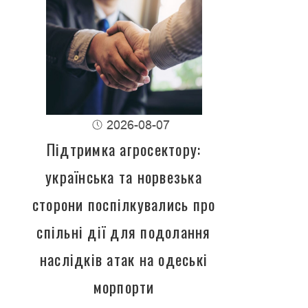
2026-08-07
Підтримка агросектору:
українська та норвезька
сторони поспілкувались про
спільні дії для подолання
наслідків атак на одеські
морпорти