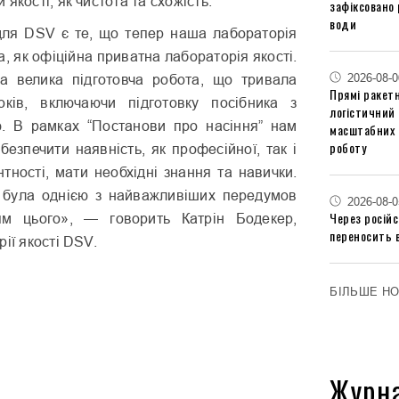
якості, як чистота та схожість.
зафіксовано 
води
ля DSV є те, що тепер наша лабораторія
, як офіційна приватна лабораторія якості.
2026-08-0
а велика підготовча робота, що тривала
Прямі ракетн
оків, включаючи підготовку посібника з
логістичний
ю. В рамках “Постанови про насіння” нам
масштабних 
роботу
безпечити наявність, як професійної, так і
нтності, мати необхідні знання та навички.
 була однією з найважливіших передумов
2026-08-0
Через російс
ям цього», — говорить Катрін Бодекер,
переносить 
ії якості DSV.
БІЛЬШЕ Н
Журн