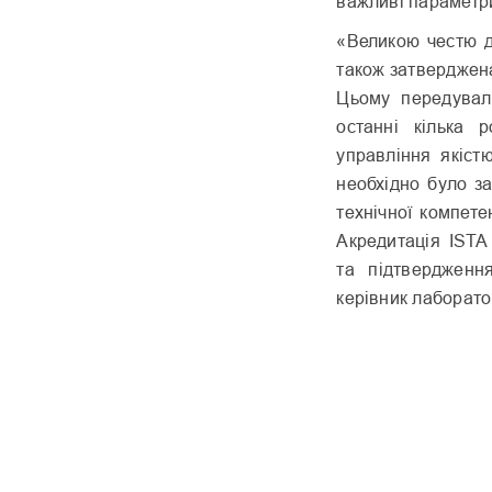
важливі параметри 
«Великою честю д
також затверджена
Цьому передувал
останні кілька р
управління якіст
необхідно було за
технічної компете
Акредитація ISTA
та підтвердженн
керівник лаборатор