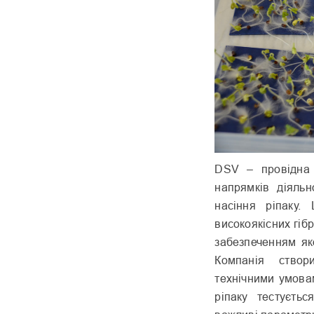
DSV – провідна 
напрямків діяльн
насіння ріпаку
високоякісних гіб
забезпеченням як
Компанія ство
технічними умовам
ріпаку тестуєть