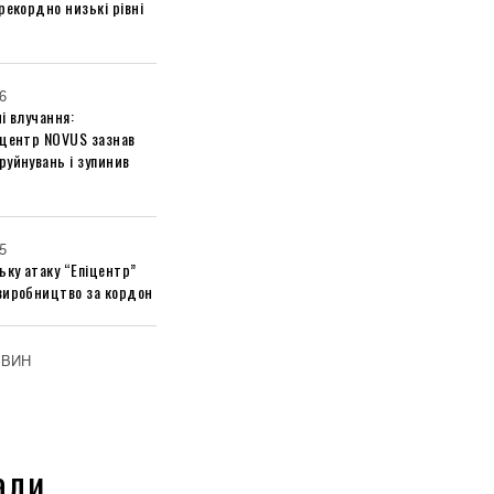
рекордно низькі рівні
6
і влучання:
 центр NOVUS зазнав
руйнувань і зупинив
5
ьку атаку “Епіцентр”
виробництво за кордон
ОВИН
али