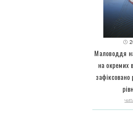
2
Маловоддя на
на окремих 
зафіксовано 
рів
ЧИТ