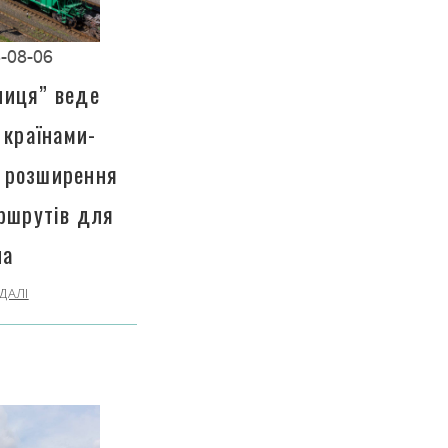
-08-06
ниця” веде
 країнами-
 розширення
ршрутів для
на
ДАЛІ