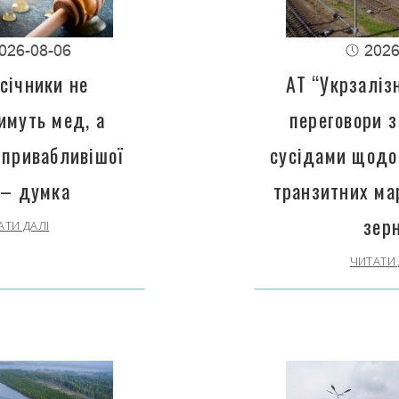
026-08-06
2026
січники не
АТ “Укрзаліз
имуть мед, а
переговори з
 привабливішої
сусідами щодо
 – думка
транзитних ма
зер
АТИ ДАЛІ
ЧИТАТИ 