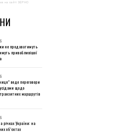
ма на сайті ЗЕРНО
НИ
6
ики не продаватимуть
тимуть привабливішої
а
6
ниця” веде переговори
сусідами щодо
транзитних маршрутів
6
 річках України: на
их об’єктах