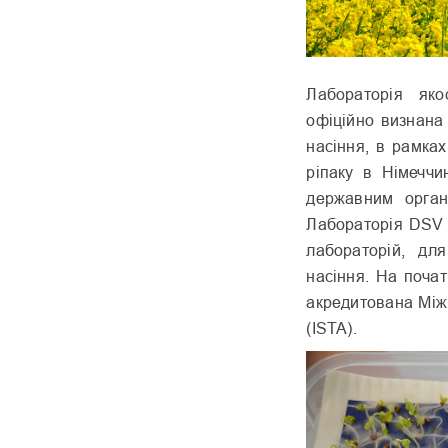
Лабораторія яко
офіційно визнана
насіння, в рамка
ріпаку в Німеччи
державним органо
Лабораторія DSV 
лабораторій, дл
насіння. На поча
акредитована Між
(ISTA).