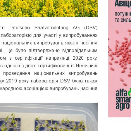
сті Deutsche Saatveredelung AG (DSV)
 лабораторією для участі у випробуваннях
х національних випробувань якості насіння
ні. Це було підтверджено відповідальним
м з сертифікації наприкінці 2020 року.
є однією з двох сертифіковані в Німеччині
я проведення національних випробувань
тку 2019 року лабораторія DSV була також
народною асоціацією випробувань насіння