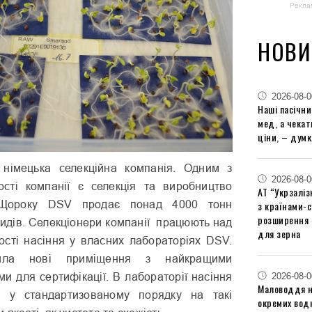
Рекла
НОВИ
2026-08-0
Наші пасічн
мед, а чека
ціни, – думк
німецька селекційна компанія. Одним з
2026-08-0
ості компанії є селекція та виробництво
АТ “Укрзаліз
. Щороку DSV продає понад 4000 тонн
з країнами-
розширення 
ридів. Селекціонери компанії працюють над
для зерна
ості насіння у власних лабораторіях DSV.
рила нові приміщення з найкращими
2026-08-0
и для сертифікації. В лабораторії насіння
Маловоддя на
ся у стандартизованому порядку на такі
окремих водн