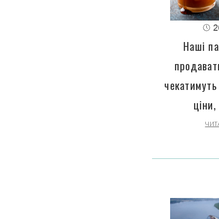
2
Наші па
продават
чекатимуть
ціни,
ЧИТ