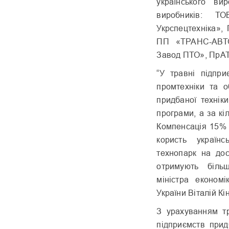
українського ви
виробників: Т
Укрспецтехніка»
ПП «ТРАНС-АВТО
Завод ПТО», ПрАТ
“У травні підпри
промтехніки та 
придбаної технік
програми, а за кі
Компенсація 15% 
користь українс
технопарк на дос
отримують біль
міністра економі
України Віталій Кі
З урахуванням тр
підприємств прид