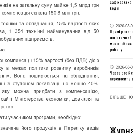
зафіксовано 
ників на загальну суму майже 1,5 млрд грн
води
 компенсація склала 180,8 млн грн.
 техніки та обладнання, 15% вартості яких
2026-08-0
Прямі ракетн
ва, 1 354 технічні найменування від 50
логістичний
обудівних підприємств.
масштабних 
роботу
ма:
ї компенсації 15% вартості (без ПДВ) діє з
2026-08-0
у в межах політики розвитку виробників
Через російс
аїні». Вона поширюється на обладнання,
переносить 
їні зі ступенем локалізації не менше 40%.
, яку можна придбати з компенсацією,
БІЛЬШЕ Н
сайті Міністерства економіки, довкілля та
арства.
ати учасником програми, необхідно:
Журн
азначена його продукція в Переліку видів