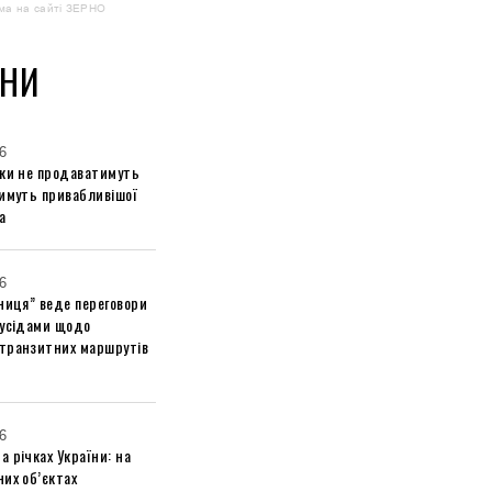
ма на сайті ЗЕРНО
НИ
6
ики не продаватимуть
тимуть привабливішої
а
6
ниця” веде переговори
сусідами щодо
транзитних маршрутів
6
 річках України: на
их об’єктах