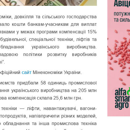
оміки, довкілля та сільського господарства
вало кошти банкам-учасникам для виплат
явками у межах програми компенсації 15%
 будівельної, спеціальної техніки, ліфтів та
бладнання українського виробництва.
адовою політики розвитку виробників
і”.
офіційний
сайт
Мінекономіки України.
риємств придбали 58 одиниць промислової
нання українського виробництва на 205 млн
ова компенсація склала 25,6 млн грн.
техніки — ліфти, навантажувачі, вагони-
топродуктів, напівпричепи різних моделей,
е обладнання та інша промислова техніка