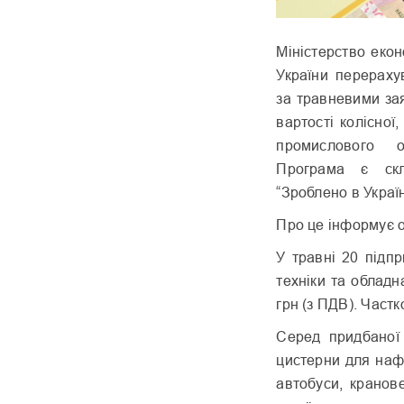
Міністерство екон
України перераху
за травневими за
вартості колісної,
промислового о
Програма є скл
“Зроблено в Україн
Про це інформує 
У травні 20 підп
техніки та облад
грн (з ПДВ). Частк
Серед придбаної 
цистерни для наф
автобуси, кранов