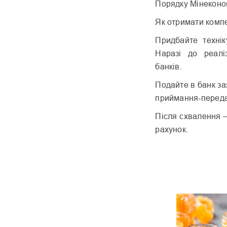
Порядку Мінеконом
Як отримати комп
Придбайте технік
Наразі до реалі
банків.
Подайте в банк за
приймання-переда
Після схвалення –
рахунок.