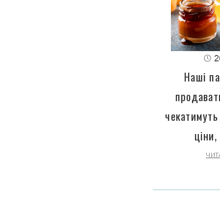
2
Наші па
продават
чекатимуть
ціни,
ЧИТ