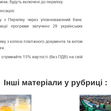
іки, будуть включені до переліку.
енсацію:
у з Переліку через уповноважений банк.
зації програми залучено 29 українських
яву з копією платіжного документа та актом
чі.
 отримайте 15% вартості (без ПДВ) на свій
Інші матеріали у рубриці :