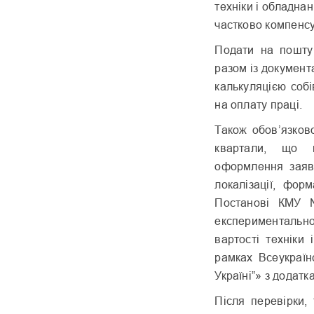
техніки і обладна
частково компенсу
Подати на пошту
разом із документ
калькуляцією собі
на оплату праці.
Також обов’язков
квартали, що п
оформлення заяв
локалізації, фор
Постанові КМУ 
експериментальн
вартості техніки
рамках Всеукраїн
Україні”» з додатк
Після перевірки,