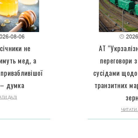
026-08-06
2026
січники не
АТ “Укрзаліз
имуть мед, а
переговори з
 привабливішої
сусідами щодо
 – думка
транзитних ма
зер
АТИ ДАЛІ
ЧИТАТИ 