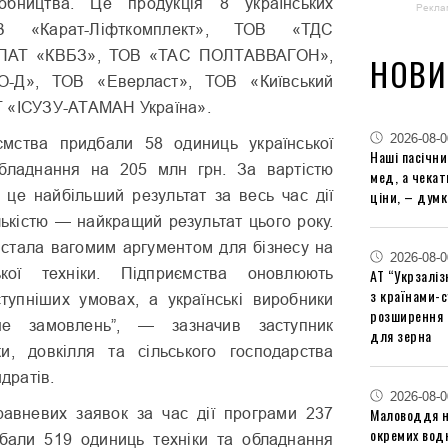
робництва. Це продукція 8 українських
Рекла
ОВ «Карат-Ліфткомплект», ТОВ «ТДС
, ПАТ «КВБЗ», ТОВ «ТАС ПОЛТАВВАГОН»,
НОВИ
-Д», ТОВ «Еверласт», ТОВ «Київський
 «ІСУЗУ-АТАМАН Україна».
2026-08-0
ємства придбали 58 одиниць української
Наші пасічн
обладнання на 205 млн грн. За вартістю
мед, а чека
ціни, – думк
и це найбільший результат за весь час дії
лькістю — найкращий результат цього року.
стала вагомим аргументом для бізнесу на
2026-08-0
ької техніки. Підприємства оновлюють
АТ “Укрзаліз
з країнами-
тупніших умовах, а українські виробники
розширення 
ше замовлень”, — зазначив заступник
для зерна
ки, довкілля та сільського господарства
ндратів.
2026-08-0
Маловоддя на
авневих заявок за час дії програми 237
окремих водн
бали 519 одиниць техніки та обладнання