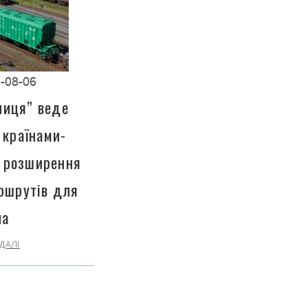
-08-06
ниця” веде
 країнами-
 розширення
ршрутів для
на
ДАЛІ