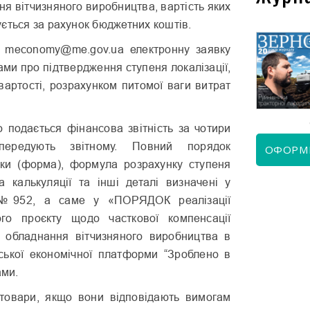
ння вітчизняного виробництва, вартість яких
ється за рахунок бюджетних коштів.
 meconomy@me.gov.ua електронну заявку
ами про підтвердження ступеня локалізації,
КВІТЕНЬ 2026
ЧЕРВЕНЬ 2026
вартості, розрахунком питомої ваги витрат
о подається фінансова звітність за чотири
ередують звітному. Повний порядок
ОФОРМ
ки (форма), формула розрахунку ступеня
ма калькуляції та інші деталі визначені у
№952, а саме у «ПОРЯДОК реалізації
ого проєкту щодо часткової компенсації
 і обладнання вітчизняного виробництва в
ської економічної платформи “Зроблено в
ами.
 товари, якщо вони відповідають вимогам