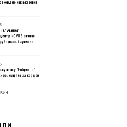
рекордно низькі рівні
6
і влучання:
 центр NOVUS зазнав
руйнувань і зупинив
5
ьку атаку “Епіцентр”
виробництво за кордон
ОВИН
али