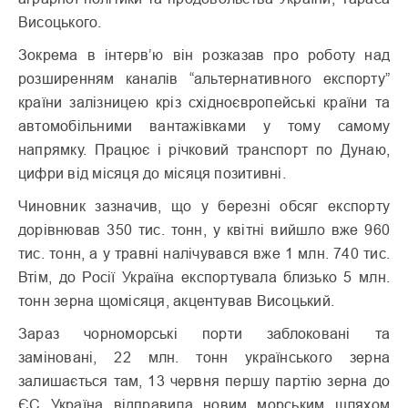
Висоцького.
Зокрема в інтерв’ю він розказав про роботу над
розширенням каналів “альтернативного експорту”
країни залізницею кріз східноєвропейські країни та
автомобільними вантажівками у тому самому
напрямку. Працює і річковий транспорт по Дунаю,
цифри від місяця до місяця позитивні.
Чиновник зазначив, що у березні обсяг експорту
дорівнював 350 тис. тонн, у квітні вийшло вже 960
тис. тонн, а у травні налічувався вже 1 млн. 740 тис.
Втім, до Росії Україна експортувала близько 5 млн.
тонн зерна щомісяця, акцентував Висоцький.
Зараз чорноморські порти заблоковані та
заміновані, 22 млн. тонн українського зерна
залишається там, 13 червня першу партію зерна до
ЄС Україна відправила новим морським шляхом