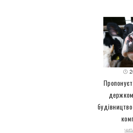
2
Пропонуєт
держком
будівництво
ком
ЧИТ