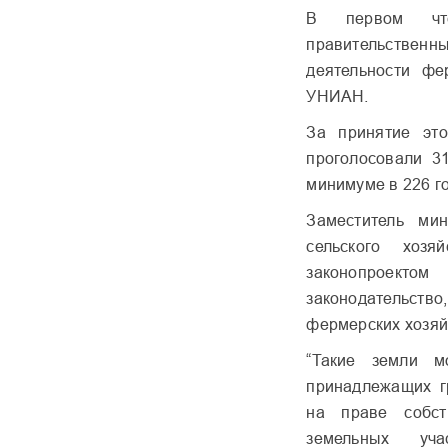
В первом чте
правительствен
деятельности фе
УНИАН.
За принятие эт
проголосовали 3
минимуме в 226 г
Заместитель мин
сельского хозя
законопроекто
законодательст
фермерских хозяй
“Такие земли мо
принадлежащих г
на праве собст
земельных уча