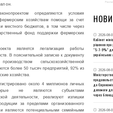
Рекла
ал он.
конопроектом определяются условия
НОВИ
фермерским хозяйствам помощи за счет
 и местного бюджетов, в том числе через
дарственный фонд поддержки фермерских
2026-08-0
Кабінет міні
рішення про
оекта является легализация работы
“5-7-9%” дл
українських 
ств. В пояснительной записке к документу
роизводством сельскохозяйственной
ются более 50 тысяч предприятий, 92% из
2026-08-0
Міністерство
ские хозяйства.
продовольст
егистрировано около 4 миллионов личных
до Єврокоміс
допомоги дл
оторые не являются субъектами
через блокад
ской деятельности, реализуют излишки
родукции за пределами организованного
 и являются потенциальными семейными
2026-08-0