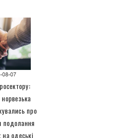
-08-07
росектору:
а норвезька
кувались про
ля подолання
к на одеські