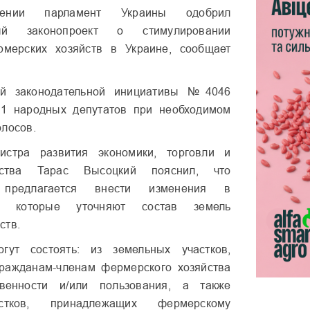
нии парламент Украины одобрил
ный законопроект о стимулировании
рмерских хозяйств в Украине, сообщает
ой законодательной инициативы №4046
11 народных депутатов при необходимом
олосов.
истра развития экономики, торговли и
йства Тарас Высоцкий пояснил, что
м предлагается внести изменения в
во, которые уточняют состав земель
ств.
гут состоять: из земельных участков,
ражданам-членам фермерского хозяйства
венности и/или пользования, а также
стков, принадлежащих фермерскому