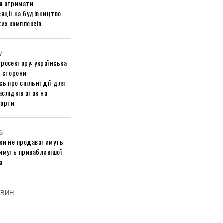
я отримати
ації на будівництво
их комплексів
7
росектору: українська
а сторони
сь про спільні дії для
слідків атак на
порти
6
ики не продаватимуть
тимуть привабливішої
а
ОВИН