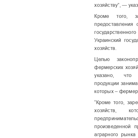
хозяйству”, — указ
Кроме того, за
предоставления 
государственного
Украинский госу
хозяйств.
Целью законопр
фермерских хозяй
указано, что п
продукции занима
которых – фермер
“Кроме того, зар
хозяйств, к
предприниматель
произведенной п
аграрного рынка