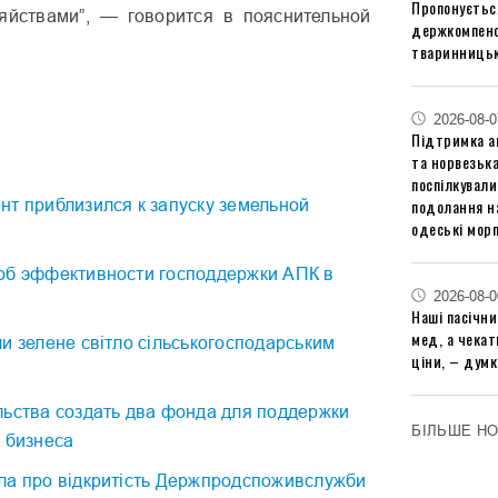
Пропонуєтьс
яйствами”, — говорится в пояснительной
держкомпенс
тваринницьк
2026-08-0
Підтримка аг
та норвезьк
поспілкували
подолання на
нт приблизился к запуску земельной
одеські мор
об эффективности господдержки АПК в
2026-08-0
Наші пасічн
мед, а чека
и зелене світло сільськогосподарським
ціни, – думк
льства создать два фонда для поддержки
БІЛЬШЕ Н
 бизнеса
ла про відкритість Держпродспоживслужби