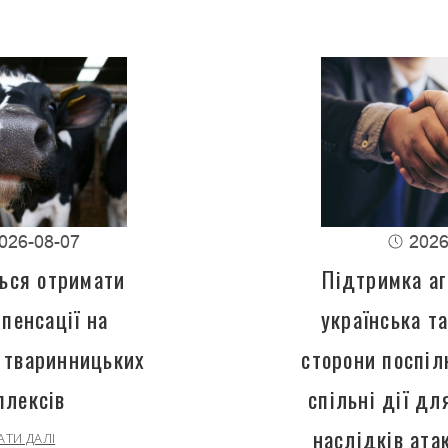
026-08-07
2026
ься отримати
Підтримка аг
пенсації на
українська т
 тваринницьких
сторони поспіл
плексів
спільні дії д
наслідків ата
АТИ ДАЛІ