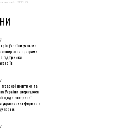
ма на сайті ЗЕРНО
НИ
7
стрів України ухвалив
 розширення програми
я підтримки
аграріїв
7
 аграрної політики та
ва України звернулося
ії щодо екстреної
я українських фермерів
у портів
7