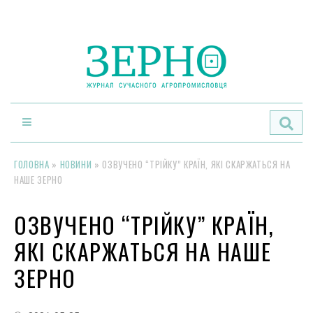
По
ГОЛОВНА
»
НОВИНИ
»
ОЗВУЧЕНО “ТРІЙКУ” КРАЇН, ЯКІ СКАРЖАТЬСЯ НА
НАШЕ ЗЕРНО
ОЗВУЧЕНО “ТРІЙКУ” КРАЇН,
ЯКІ СКАРЖАТЬСЯ НА НАШЕ
ЗЕРНО