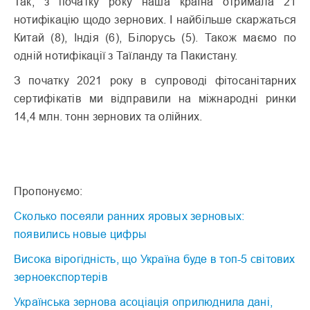
Так, з початку року наша країна отримала 21
нотифікацію щодо зернових. І найбільше скаржаться
Китай (8), Індія (6), Білорусь (5). Також маємо по
одній нотифікації з Таїланду та Пакистану.
З початку 2021 року в супроводі фітосанітарних
сертифікатів ми відправили на міжнародні ринки
14,4 млн. тонн зернових та олійних.
Пропонуємо:
Сколько посеяли ранних яровых зерновых:
появились новые цифры
Висока вірогідність, що Україна буде в топ-5 світових
зерноекспортерів
Українська зернова асоціація оприлюднила дані,