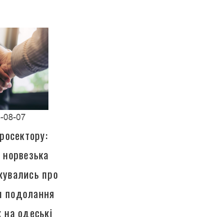
-08-07
росектору:
а норвезька
кувались про
ля подолання
к на одеські