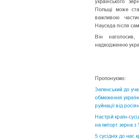
українського зер
Польщі може ста
важливою части
Науседа після самі
Він наголосив
надходженню украї
Пропонуємо:
Зеленський до учас
обмеження україн
руйнації від росія
Настрій країн-сус
на імпорт зерна з 
5 сусідніх до нас 