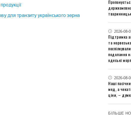
Пропонуєтьс
 продукції
держкомпенс
тваринницьк
ву для транзиту українського зерна
2026-08-0
Підтримка аг
та норвезьк
поспілкували
подолання на
одеські мор
2026-08-0
Наші пасічн
мед, а чека
ціни, – думк
БІЛЬШЕ Н