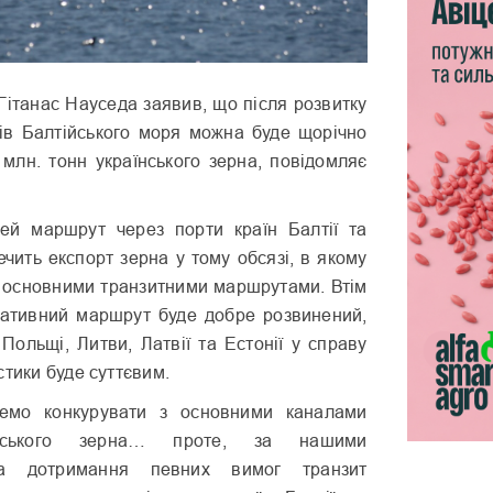
Гітанас Науседа заявив, що після розвитку
ів Балтійського моря можна буде щорічно
 млн. тонн українського зерна, повідомляє
ей маршрут через порти країн Балтії та
чить експорт зерна у тому обсязі, в якому
є основними транзитними маршрутами. Втім
ативний маршрут буде добре розвинений,
Польщі, Литви, Латвії та Естонії у справу
стики буде суттєвим.
емо конкурувати з основними каналами
їнського зерна… проте, за нашими
за дотримання певних вимог транзит