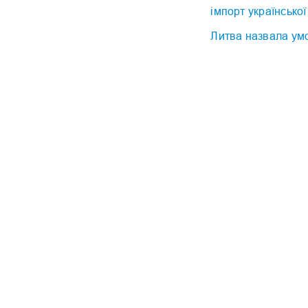
імпорт української
Литва назвала умо