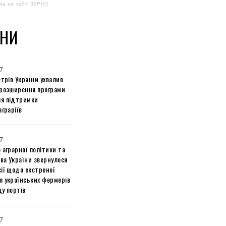
ма на сайті ЗЕРНО
НИ
7
стрів України ухвалив
 розширення програми
я підтримки
аграріїв
7
 аграрної політики та
ва України звернулося
ії щодо екстреної
я українських фермерів
у портів
7