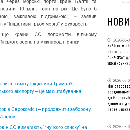
на через морські порти країн Балтії та
Рекла
новити 10 млн. тонн на рік. Це було б
ною, важливою підтримкою”, – заявив
НОВИ
ту “Ініціативи трьох морів” у Бухаресті.
, що країни ЄС допомогти вільному
2026-08-0
нського зерна на міжнародні ринки.
Кабінет міні
рішення про
“5-7-9%” дл
українських 
2026-08-0
ників саміту Ініціативи Тримор’я:
Міністерство
продовольст
ського експорту – це масштабування
до Єврокоміс
н
допомоги дл
через блокад
ідок в Єврокомісії – продовжити заборону
України
2026-08-0
країн ЄС вимагають “гнучкого списку” на