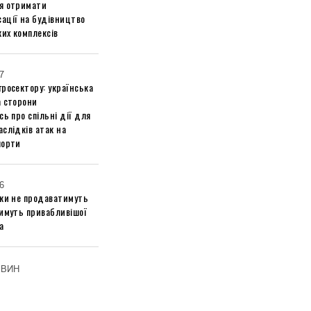
я отримати
ації на будівництво
их комплексів
7
росектору: українська
а сторони
сь про спільні дії для
слідків атак на
порти
6
ики не продаватимуть
тимуть привабливішої
а
ОВИН