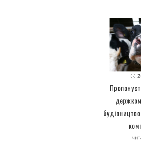
2
Пропонуєт
держком
будівництво
ком
ЧИТ