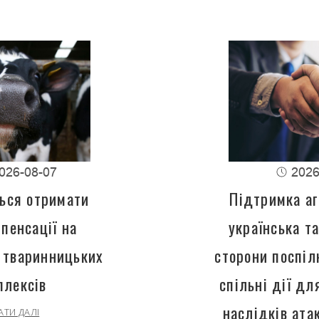
026-08-07
2026
ься отримати
Підтримка аг
пенсації на
українська т
 тваринницьких
сторони поспіл
плексів
спільні дії д
наслідків ата
АТИ ДАЛІ