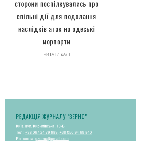
сторони поспілкувались про
спільні дії для подолання
наслідків атак на одеські
морпорти
ЧИТАТИ ДАЛІ
РЕДАКЦІЯ ЖУРНАЛУ "ЗЕРНО"
Київ, вул. Кирилівська, 13-Б
Тел.:
+38 067 24 79 989
,
+38 050 94 69 840
Ел.пошта:
gzerno@gmail.com