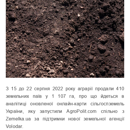
З 15 до 22 серпня 2022 року аграрії продали 410
земельних паїв у 1 107 га, про що йдеться в
аналітиці оновленої онлайн-карти сільгоспземель
України, яку запустили AgroPolit.com спільно з
Zemelka.ua за підтримки нової земельної агенції
Volodar.